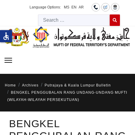
Language Options:
MS
EN
AR
Searc
Type 2 or more 
accessible
Home
Archives
Putrajaya & Kuala Lumpur Bulletin
BENGKEL PENGGUBALAN RANG UNDANG-UNDANG MUFTI
(WILAYAH-WILAYAH PERSEKUTUAN)
BENGKEL