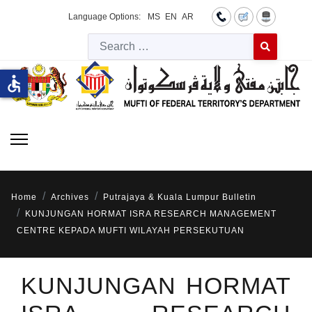
Language Options:
MS
EN
AR
Searc
Type 2 or more 
accessible
Home
Archives
Putrajaya & Kuala Lumpur Bulletin
KUNJUNGAN HORMAT ISRA RESEARCH MANAGEMENT
CENTRE KEPADA MUFTI WILAYAH PERSEKUTUAN
KUNJUNGAN HORMAT