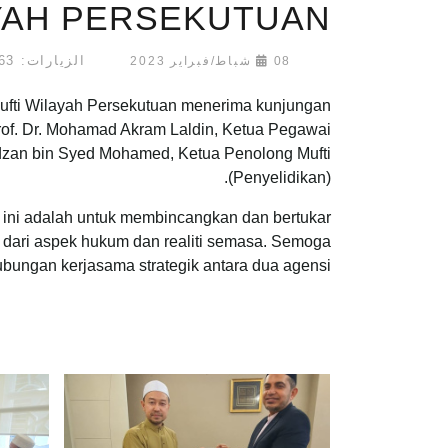
AYAH PERSEKUTUAN
الزيارات: 7163
08 شباط/فبراير 2023
Mufti Wilayah Persekutuan menerima kunjungan
of. Dr. Mohamad Akram Laldin, Ketua Pegawai
idzan bin Syed Mohamed, Ketua Penolong Mufti
(Penyelidikan).
ini adalah untuk membincangkan dan bertukar
 dari aspek hukum dan realiti semasa. Semoga
ungan kerjasama strategik antara dua agensi.