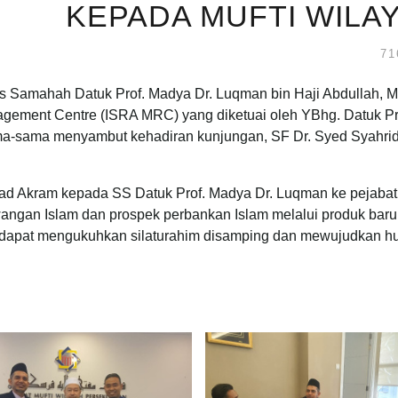
KEPADA MUFTI WIL
s Samahah Datuk Prof. Madya Dr. Luqman bin Haji Abdullah, 
gement Centre (ISRA MRC) yang diketuai oleh YBhg. Datuk Pr
sama-sama menyambut kehadiran kunjungan, SF Dr. Syed Syahr
ad Akram kepada SS Datuk Prof. Madya Dr. Luqman ke pejabat 
angan Islam dan prospek perbankan Islam melalui produk baru
 dapat mengukuhkan silaturahim disamping dan mewujudkan hub