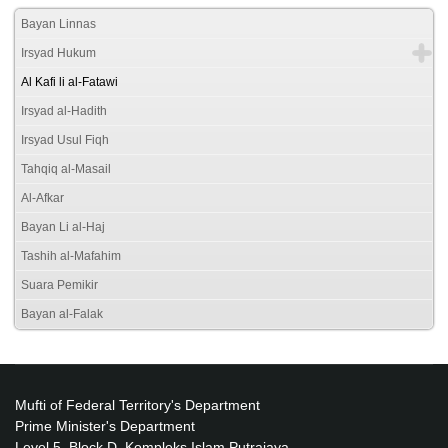
Bayan Linnas
Irsyad Hukum
Al Kafi li al-Fatawi
Irsyad al-Hadith
Irsyad Usul Fiqh
Tahqiq al-Masail
Al-Afkar
Bayan Li al-Haj
Tashih al-Mafahim
Suara Pemikir
Bayan al-Falak
Mufti of Federal Territory's Department
Prime Minister's Department
Level 5, Block D, Kompleks Islam Putrajaya