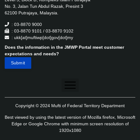
No. 3, Jalan Tun Abdul Razak, Presint 3
62100 Putrajaya, Malaysia.
: 03-8870 9000
: 03-8870 9101 / 03-8870 9102
: ukk[at]muftiwp[dot]gov[dot]my
Does the information in the JMWP Portal meet customer
expectations and needs?
Disclaimer
Copyright © 2024 Mufti of Federal Territory Department
Security Policy
Best viewed by using the latest version of Mozilla firefox, Microsoft
Privacy Policy
Edge or Google Chrome with minimum screen resolution of
1920x1080
Application's Privacy Policy