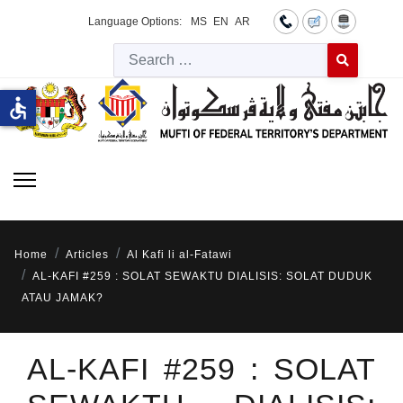
Language Options:
MS
EN
AR
Searc
Type 2 or more 
accessible
Home
Articles
Al Kafi li al-Fatawi
AL-KAFI #259 : SOLAT SEWAKTU DIALISIS: SOLAT DUDUK
ATAU JAMAK?
AL-KAFI #259 : SOLAT