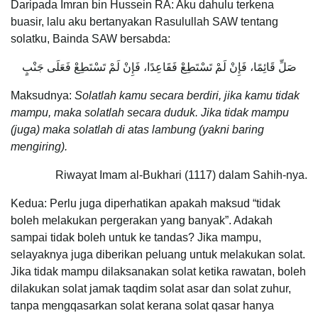
Daripada Imran bin Hussein RA: Aku dahulu terkena
buasir, lalu aku bertanyakan Rasulullah SAW tentang
solatku, Bainda SAW bersabda:
صَلِّ قَائِمًا، فَإِنْ لَمْ تَسْتَطِعْ فَقَاعِدًا، فَإِنْ لَمْ تَسْتَطِعْ فَعَلَى جَنْبٍ
Maksudnya:
Solatlah kamu secara berdiri, jika kamu tidak
mampu, maka solatlah secara duduk. Jika tidak mampu
(juga) maka solatlah di atas lambung (yakni baring
mengiring).
Riwayat Imam al-Bukhari (1117) dalam Sahih-nya.
Kedua: Perlu juga diperhatikan apakah maksud “tidak
boleh melakukan pergerakan yang banyak”. Adakah
sampai tidak boleh untuk ke tandas? Jika mampu,
selayaknya juga diberikan peluang untuk melakukan solat.
Jika tidak mampu dilaksanakan solat ketika rawatan, boleh
dilakukan solat jamak taqdim solat asar dan solat zuhur,
tanpa mengqasarkan solat kerana solat qasar hanya