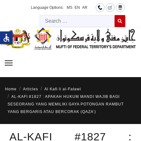
Language Options:
MS
EN
AR
Searc
Type 2 or more 
accessible
Home
Articles
Al Kafi li al-Fatawi
AL-KAFI #1827 : APAKAH HUKUM MANDI WAJIB BAGI
SESEORANG YANG MEMILIKI GAYA POTONGAN RAMBUT
YANG BERGARIS ATAU BERCORAK (QAZA’)
AL-KAFI #1827 :