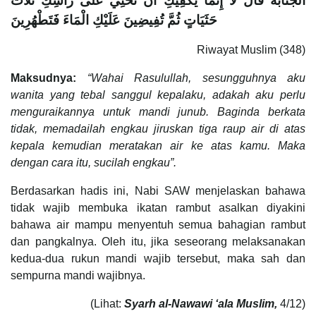
الْجَنَابَة قَالَ لَا إِنَّمَا يَكْفِيكِ أَنْ تَحْثِي عَلَى رَأْسِكِ ثَلَاثَ
حَثَيَاتٍ ثُمَّ تُفِيضِينَ عَلَيْكِ الْمَاءَ فَتَطْهُرِينَ
Riwayat Muslim (348)
Maksudnya:
“Wahai Rasulullah, sesungguhnya aku
wanita yang tebal sanggul kepalaku, adakah aku perlu
menguraikannya untuk mandi junub. Baginda berkata
tidak, memadailah engkau jiruskan tiga raup air di atas
kepala kemudian meratakan air ke atas kamu. Maka
dengan cara itu, sucilah engkau”.
Berdasarkan hadis ini, Nabi SAW menjelaskan bahawa
tidak wajib membuka ikatan rambut asalkan diyakini
bahawa air mampu menyentuh semua bahagian rambut
dan pangkalnya. Oleh itu, jika seseorang melaksanakan
kedua-dua rukun mandi wajib tersebut, maka sah dan
sempurna mandi wajibnya.
(Lihat:
Syarh al-Nawawi ‘ala Muslim,
4/12)