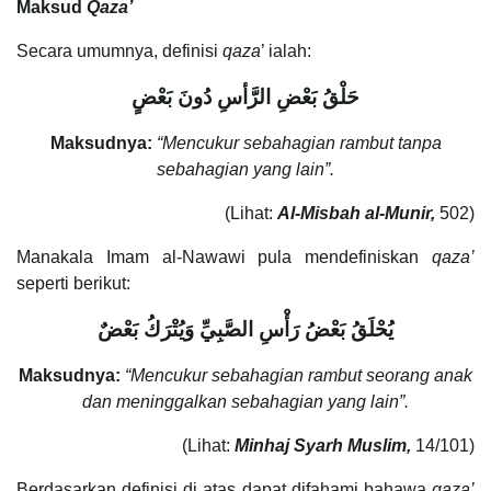
Maksud
Qaza’
Secara umumnya, definisi
qaza
’ ialah:
حَلْقُ بَعْضِ الرَّأسِ دُونَ بَعْضٍ
Maksudnya:
“Mencukur sebahagian rambut tanpa
sebahagian yang lain”.
(Lihat:
Al-Misbah al-Munir,
502)
Manakala Imam al-Nawawi pula mendefiniskan
qaza’
seperti berikut:
يُحْلَقُ بَعْضُ رَأْسِ الصَّبِيِّ وَيُتْرَكُ بَعْضٌ
Maksudnya:
“Mencukur sebahagian rambut seorang anak
dan meninggalkan sebahagian yang lain”.
(Lihat:
Minhaj Syarh Muslim,
14/101)
Berdasarkan definisi di atas dapat difahami bahawa
qaza’