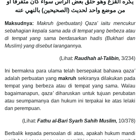
يكره القزع وهو حلق بعض الرأس سواء كان متفرقا أو
من موضع واحد لحديث (الصحيحين) بالنهي عنه
Maksudnya:
Makruh (perbuatan) Qaza’ iaitu mencukur
sebahagian kepala sama ada di tempat yang berbeza atau
di tempat yang sama berdasarkan hadis (Bukhari dan
Muslim) yang disebut larangannya.
(Lihat:
Raudhah al-Talibin,
3/234)
Ini bermakna para ulama telah bersepakat bahawa
qaza’
adalah perbuatan yang
makruh
sekiranya dilakukan pada
tempat yang berbeza atau di tempat yang sama. Walau
bagaimanapun,
qaza’
diharuskan untuk tujuan perubatan
atau seumpamanya dan hukum ini terpakai ke atas lelaki
dan perempuan.
(Lihat:
Fathu al-Bari Syarh Sahih Muslim,
10/378)
Berbalik kepada persoalan di atas, apakah hukum mandi