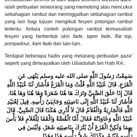
ialah perbuatan seseorang yang memotong atau mencukur
sebahagian rambut dan meninggalkan sebahagian rambut
yang lain bagi tujuan mengikuti fesyen potongan rambut
tertentu. Antara contoh potongan rambut termasuklah
fesyen yang berbentuk
skin fade
,
taper fade
,
flat top
,
pompadour
,
4am fade
dan lain-lain.
Terdapat beberapa hadis yang melarang perbuatan
qaza’
seperti yang diriwayatkan oleh Ubaidullah bin Hafs RA:
سَمِعْتُ رَسُولَ اللَّهِ صلى الله عليه وسلم يَنْهَى عَنِ
الْقَزَعِ‏.‏ قَالَ عُبَيْدُ اللَّهِ قُلْتُ وَمَا الْقَزَعُ فَأَشَارَ لَنَا عُبَيْدُ اللَّهِ
قَالَ إِذَا حَلَقَ الصَّبِيَّ وَتَرَكَ هَا هُنَا شَعَرَةً وَهَا هُنَا وَهَا هُنَا‏.‏
فَأَشَارَ لَنَا عُبَيْدُ اللَّهِ إِلَى نَاصِيَتِهِ وَجَانِبَىْ رَأْسِهِ‏.‏ قِيلَ لِعُبَيْدِ
اللَّهِ فَالْجَارِيَةُ وَالْغُلاَمُ قَالَ لاَ أَدْرِي هَكَذَا قَالَ الصَّبِيِّ‏.‏ قَالَ
عُبَيْدُ اللَّهِ وَعَاوَدْتُهُ فَقَالَ أَمَّا الْقُصَّةُ وَالْقَفَا لِلْغُلاَمِ فَلاَ بَأْسَ
بِهِمَا وَلَكِنَّ الْقَزَعَ أَنْ يُتْرَكَ بِنَاصِيَتِهِ شَعَرٌ، وَلَيْسَ فِي
رَأْسِهِ غَيْرُهُ، وَكَذَلِكَ شَقُّ رَأْسِهِ هَذَا وَهَذَا