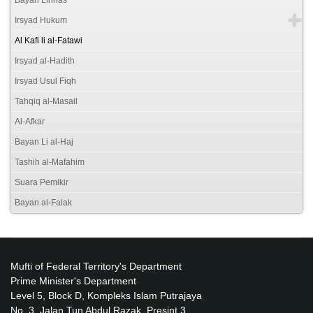
Irsyad Hukum
Al Kafi li al-Fatawi
Irsyad al-Hadith
Irsyad Usul Fiqh
Tahqiq al-Masail
Al-Afkar
Bayan Li al-Haj
Tashih al-Mafahim
Suara Pemikir
Bayan al-Falak
Mufti of Federal Territory's Department
Prime Minister's Department
Level 5, Block D, Kompleks Islam Putrajaya
No. 3, Jalan Tun Abdul Razak, Presint 3