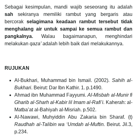
Sebagai kesimpulan, mandi wajib seseorang itu adalah
sah
sekiranya memiliki rambut yang bergaris atau
bercorak
selagimana keadaan rambut tersebut tidak
menghalang air untuk sampai ke semua rambut dan
pangkalnya.
Walau bagaimanapun, menghindari
melakukan
qaza’
adalah lebih baik dari melakukannya.
RUJUKAN
Al-Bukhari, Muhammad bin Ismail. (2002).
Sahih al-
Bukhari
. Beirut: Dar Ibn Kathir. 1. p.1490.
Ahmad ibn Muhammad Fayyumi.
Al-Misbah al-Munir fi
Gharib al-Sharh al-Kabir lil Imam al-Rafi’i.
Kaherah: al-
Matba’at al-Bahiyah al-Misriah. p.502.
Al-Nawawi, Muhyiddin Abu Zakaria bin Sharaf. (t)
Raudhah al-Talibin wa ‘Umdah al-Muftin.
Beirut. Jil.3,
p.234.