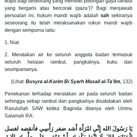
wajib bagi seseorang yang memiliki potongan gaya rambut
yang bergaris atau bercorak (
qaza’
)? Bagi menjawab
persoalan ini, hukum mandi wajib adalah
sah
sekiranya
seseorang itu telah melaksanakan rukun mandi wajib
dengan sempurna iaitu:
1. Niat
2. Meratakan air ke seluruh anggota badan termasuk
seluruh helaian rambut, pangkalnya, kuku dan
seumpamanya.
(Lihat:
Busyra al-Karim Bi Syarh Masail al-Ta’lim,
132)
Penekanan terhadap meratakan air pada seluruh badan
sehingga setiap rambut dan pangkalnya disabdakan oleh
Rasulullah SAW ketika Baginda ditanya oleh Ummu
Salamah RA:
يَا رَسُولَ الله إِنِّي امْرَأَة أَشد ضفر رَأْسِي فأنقضه لغسل