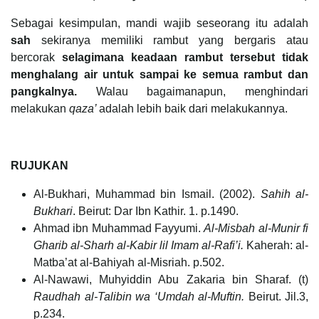
Sebagai kesimpulan, mandi wajib seseorang itu adalah
sah
sekiranya memiliki rambut yang bergaris atau
bercorak
selagimana keadaan rambut tersebut tidak
menghalang air untuk sampai ke semua rambut dan
pangkalnya.
Walau bagaimanapun, menghindari
melakukan
qaza’
adalah lebih baik dari melakukannya.
RUJUKAN
Al-Bukhari, Muhammad bin Ismail. (2002).
Sahih al-
Bukhari
. Beirut: Dar Ibn Kathir. 1. p.1490.
Ahmad ibn Muhammad Fayyumi.
Al-Misbah al-Munir fi
Gharib al-Sharh al-Kabir lil Imam al-Rafi’i.
Kaherah: al-
Matba’at al-Bahiyah al-Misriah. p.502.
Al-Nawawi, Muhyiddin Abu Zakaria bin Sharaf. (t)
Raudhah al-Talibin wa ‘Umdah al-Muftin.
Beirut. Jil.3,
p.234.