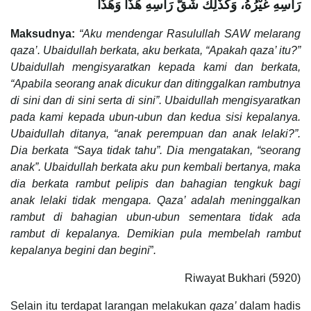
رَأْسِهِ غَيْرُهُ، وَكَذَلِكَ شَقُّ رَأْسِهِ هَذَا وَهَذَا
Maksudnya:
“Aku mendengar Rasulullah SAW melarang
qaza’. Ubaidullah berkata, aku berkata, “Apakah qaza’ itu?”
Ubaidullah mengisyaratkan kepada kami dan berkata,
“Apabila seorang anak dicukur dan ditinggalkan rambutnya
di sini dan di sini serta di sini”. Ubaidullah mengisyaratkan
pada kami kepada ubun-ubun dan kedua sisi kepalanya.
Ubaidullah ditanya, “anak perempuan dan anak lelaki?”.
Dia berkata “Saya tidak tahu”. Dia mengatakan, “seorang
anak”. Ubaidullah berkata aku pun kembali bertanya, maka
dia berkata rambut pelipis dan bahagian tengkuk bagi
anak lelaki tidak mengapa. Qaza’ adalah meninggalkan
rambut di bahagian ubun-ubun sementara tidak ada
rambut di kepalanya. Demikian pula membelah rambut
kepalanya begini dan begini
”
.
Riwayat Bukhari (5920)
Selain itu terdapat larangan melakukan
qaza’
dalam hadis