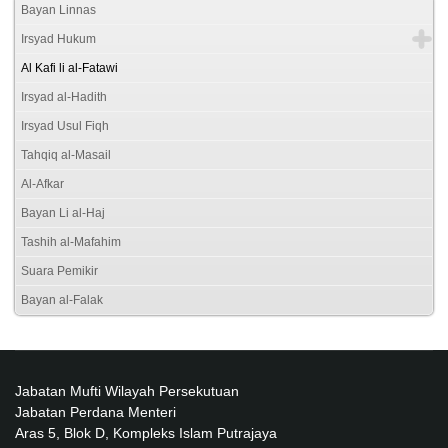
Bayan Linnas
Irsyad Hukum
Al Kafi li al-Fatawi
Irsyad al-Hadith
Irsyad Usul Fiqh
Tahqiq al-Masail
Al-Afkar
Bayan Li al-Haj
Tashih al-Mafahim
Suara Pemikir
Bayan al-Falak
Jabatan Mufti Wilayah Persekutuan
Jabatan Perdana Menteri
Aras 5, Blok D, Kompleks Islam Putrajaya