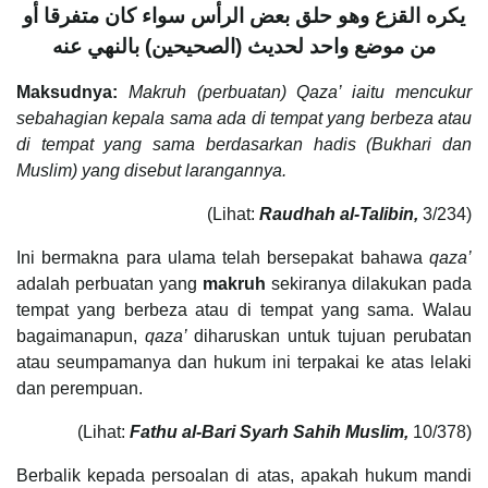
يكره القزع وهو حلق بعض الرأس سواء كان متفرقا أو
من موضع واحد لحديث (الصحيحين) بالنهي عنه
Maksudnya:
Makruh (perbuatan) Qaza’ iaitu mencukur
sebahagian kepala sama ada di tempat yang berbeza atau
di tempat yang sama berdasarkan hadis (Bukhari dan
Muslim) yang disebut larangannya.
(Lihat:
Raudhah al-Talibin,
3/234)
Ini bermakna para ulama telah bersepakat bahawa
qaza’
adalah perbuatan yang
makruh
sekiranya dilakukan pada
tempat yang berbeza atau di tempat yang sama. Walau
bagaimanapun,
qaza’
diharuskan untuk tujuan perubatan
atau seumpamanya dan hukum ini terpakai ke atas lelaki
dan perempuan.
(Lihat:
Fathu al-Bari Syarh Sahih Muslim,
10/378)
Berbalik kepada persoalan di atas, apakah hukum mandi