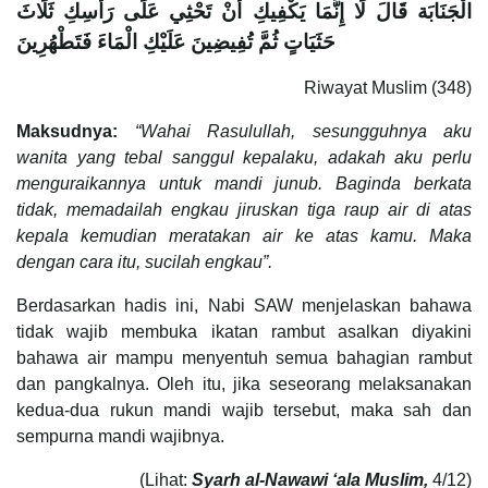
الْجَنَابَة قَالَ لَا إِنَّمَا يَكْفِيكِ أَنْ تَحْثِي عَلَى رَأْسِكِ ثَلَاثَ
حَثَيَاتٍ ثُمَّ تُفِيضِينَ عَلَيْكِ الْمَاءَ فَتَطْهُرِينَ
Riwayat Muslim (348)
Maksudnya:
“Wahai Rasulullah, sesungguhnya aku
wanita yang tebal sanggul kepalaku, adakah aku perlu
menguraikannya untuk mandi junub. Baginda berkata
tidak, memadailah engkau jiruskan tiga raup air di atas
kepala kemudian meratakan air ke atas kamu. Maka
dengan cara itu, sucilah engkau”.
Berdasarkan hadis ini, Nabi SAW menjelaskan bahawa
tidak wajib membuka ikatan rambut asalkan diyakini
bahawa air mampu menyentuh semua bahagian rambut
dan pangkalnya. Oleh itu, jika seseorang melaksanakan
kedua-dua rukun mandi wajib tersebut, maka sah dan
sempurna mandi wajibnya.
(Lihat:
Syarh al-Nawawi ‘ala Muslim,
4/12)