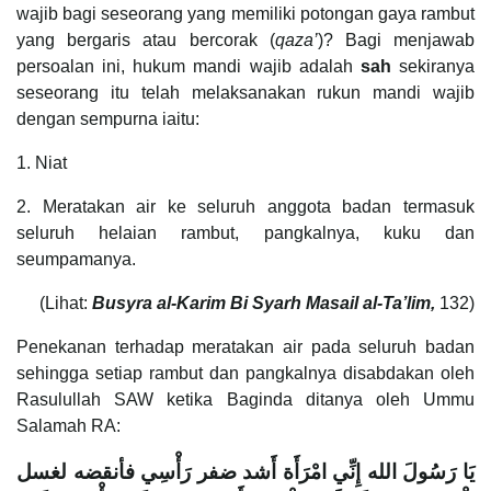
wajib bagi seseorang yang memiliki potongan gaya rambut
yang bergaris atau bercorak (
qaza’
)? Bagi menjawab
persoalan ini, hukum mandi wajib adalah
sah
sekiranya
seseorang itu telah melaksanakan rukun mandi wajib
dengan sempurna iaitu:
1. Niat
2. Meratakan air ke seluruh anggota badan termasuk
seluruh helaian rambut, pangkalnya, kuku dan
seumpamanya.
(Lihat:
Busyra al-Karim Bi Syarh Masail al-Ta’lim,
132)
Penekanan terhadap meratakan air pada seluruh badan
sehingga setiap rambut dan pangkalnya disabdakan oleh
Rasulullah SAW ketika Baginda ditanya oleh Ummu
Salamah RA:
يَا رَسُولَ الله إِنِّي امْرَأَة أَشد ضفر رَأْسِي فأنقضه لغسل