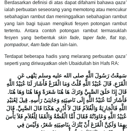
Berdasarkan definisi di atas dapat difahami bahawa
qaza’
ialah perbuatan seseorang yang memotong atau mencukur
sebahagian rambut dan meninggalkan sebahagian rambut
yang lain bagi tujuan mengikuti fesyen potongan rambut
tertentu. Antara contoh potongan rambut termasuklah
fesyen yang berbentuk
skin fade
,
taper fade
,
flat top
,
pompadour
,
4am fade
dan lain-lain.
Terdapat beberapa hadis yang melarang perbuatan
qaza’
seperti yang diriwayatkan oleh Ubaidullah bin Hafs RA:
سَمِعْتُ رَسُولَ اللَّهِ صلى الله عليه وسلم يَنْهَى عَنِ
الْقَزَعِ‏.‏ قَالَ عُبَيْدُ اللَّهِ قُلْتُ وَمَا الْقَزَعُ فَأَشَارَ لَنَا عُبَيْدُ اللَّهِ
قَالَ إِذَا حَلَقَ الصَّبِيَّ وَتَرَكَ هَا هُنَا شَعَرَةً وَهَا هُنَا وَهَا هُنَا‏.‏
فَأَشَارَ لَنَا عُبَيْدُ اللَّهِ إِلَى نَاصِيَتِهِ وَجَانِبَىْ رَأْسِهِ‏.‏ قِيلَ لِعُبَيْدِ
اللَّهِ فَالْجَارِيَةُ وَالْغُلاَمُ قَالَ لاَ أَدْرِي هَكَذَا قَالَ الصَّبِيِّ‏.‏ قَالَ
عُبَيْدُ اللَّهِ وَعَاوَدْتُهُ فَقَالَ أَمَّا الْقُصَّةُ وَالْقَفَا لِلْغُلاَمِ فَلاَ بَأْسَ
بِهِمَا وَلَكِنَّ الْقَزَعَ أَنْ يُتْرَكَ بِنَاصِيَتِهِ شَعَرٌ، وَلَيْسَ فِي