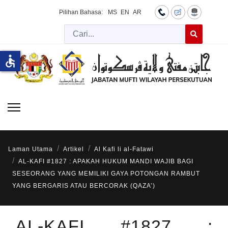
Pilihan Bahasa:
MS
EN
AR
Cari
Type 2 or more 
accessible
Laman Utama
Artikel
Al Kafi li al-Fatawi
AL-KAFI #1827 : APAKAH HUKUM MANDI WAJIB BAGI
SESEORANG YANG MEMILIKI GAYA POTONGAN RAMBUT
YANG BERGARIS ATAU BERCORAK (QAZA’)
AL-KAFI #1827 :