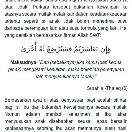
atau tidak. Perkara tersebut bukanlah kewajipan ke
atasnya secara mutlak melainkan dalam keadaan-keadaan
tertentu seperti si anak tidak boleh menerima susu
daripada perempuan lain atau susu formula yang lain. Hal
yang demikian berdasarkan firman Allah SWT:
وَإِن تَعَاسَرْتُمْ فَسَتُرْضِعُ لَهُ أُخْرَىٰ
Maksudnya
:
“Dan (sebaliknya) jika kamu (dari kedua
pihak) mengalami kesulitan, maka bolehlah perempuan
lain menyusukannya (anak).”
Surah al-Thalaq (6)
Berdasarkan ayat di atas, penyusuan bayi adalah pilihan
bagi si ibu dan bukanlah kewajipannya secara mutlak.
Namun adalah menjadi kelaziman si ibu akan
menyusukan anak disebabkan seusai lepas bersalin
kebiasaannya seorang ibu akan mempunyai susu hasil