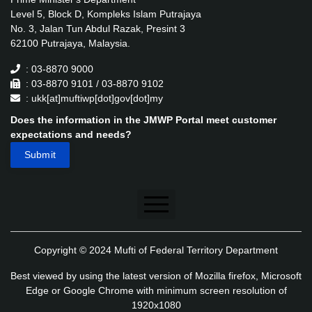
Level 5, Block D, Kompleks Islam Putrajaya
No. 3, Jalan Tun Abdul Razak, Presint 3
62100 Putrajaya, Malaysia.
: 03-8870 9000
: 03-8870 9101 / 03-8870 9102
: ukk[at]muftiwp[dot]gov[dot]my
Does the information in the JMWP Portal meet customer
expectations and needs?
Disclaimer
Copyright © 2024 Mufti of Federal Territory Department
Security Policy
Best viewed by using the latest version of Mozilla firefox, Microsoft
Privacy Policy
Edge or Google Chrome with minimum screen resolution of
1920x1080
Application's Privacy Policy