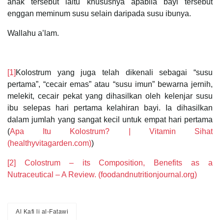
anak tersebut iaitu khususnya apabila bayi tersebut
enggan meminum susu selain daripada susu ibunya.
Wallahu a’lam.
[1]
Kolostrum yang juga telah dikenali sebagai “susu
pertama”, “cecair emas” atau “susu imun” bewarna jernih,
melekit, cecair pekat yang dihasilkan oleh kelenjar susu
ibu selepas hari pertama kelahiran bayi. Ia dihasilkan
dalam jumlah yang sangat kecil untuk empat hari pertama
(
Apa Itu Kolostrum? | Vitamin Sihat
(healthyvitagarden.com)
)
[2]
Colostrum – its Composition, Benefits as a
Nutraceutical – A Review. (foodandnutritionjournal.org)
Al Kafi li al-Fatawi