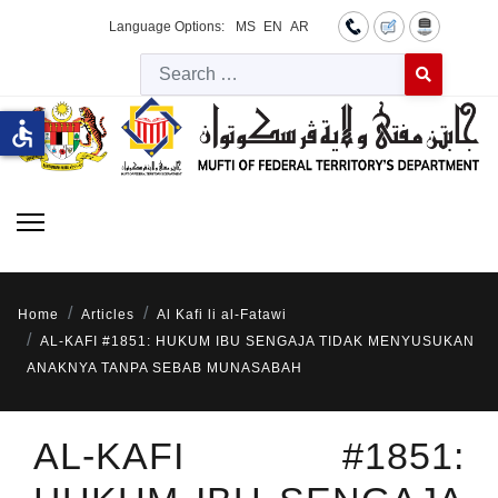
Language Options:
MS
EN
AR
Searc
Type 2 or more 
accessible
Home
Articles
Al Kafi li al-Fatawi
AL-KAFI #1851: HUKUM IBU SENGAJA TIDAK MENYUSUKAN
ANAKNYA TANPA SEBAB MUNASABAH
AL-KAFI #1851: