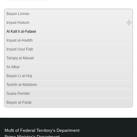
Bayan Linnas
Irsyad Hukum
Al Kafi li al-Fatawi
Irsyad al-Hadith
Irsyad Usul Fiqh
Tahqiq al-Masail
Al-Afkar
Bayan Li al-Haj
Tashih al-Mafahim
Suara Pemikir
Bayan al-Falak
Mufti of Federal Territory's Department
Prime Minister's Department