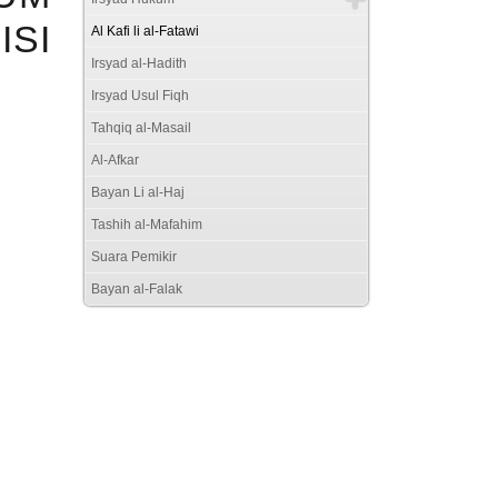
ISI
Al Kafi li al-Fatawi
Irsyad al-Hadith
Irsyad Usul Fiqh
Tahqiq al-Masail
Al-Afkar
Bayan Li al-Haj
Tashih al-Mafahim
Suara Pemikir
Bayan al-Falak