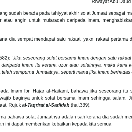
Riwayat Abu Daud 
ang sudah berada pada tahiyyat akhir solat Jumaat sebagai 
ar atau angin untuk mufaraqah daripada Imam, menghabiskan
na dia sempat mendapat satu rakaat, yakni rakaat pertama 
582):
“Jika seseorang solat bersama Imam dengan satu rakaat
 daripada Imam itu kerana uzur atau selainnya, maka kami k
a telah sempurna Jumaatnya, seperti mana jika Imam berhadas 
ada Imam Ibn Hajar al-Haitami, bahawa jika seseorang itu 
wajib baginya untuk solat bersama Imam sehingga salam. Ji
aat. Rujuk
al-Taqrirat al-Sadidah
(hal.339).
ma bahawa solat Jumaatnya adalah sah kerana dia sudah me
n ini dapat memberikan kebaikan kepada kita semua.