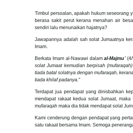
Timbul persoalan, apakah hukum seseorang y
berasa sakit perut kerana menahan air bes
sendiri lalu menunaikan hajatnya?
Jawapannya adalah sah solat Jumaatnya kera
Imam.
Berkata Imam al-Nawawi dalam
al-Majmu`
(4/
solat Jumaat kemudian berpisah (mufaraqah)
tiada batal solatnya dengan mufaraqah, keran
tiada khilaf padanya.”
Terdapat jua pendapat yang dinisbahkan kep
mendapat rakaat kedua solat Jumaat, maka 
mufaraqah maka dia tidak mendapat solat Jum
Kami cenderung dengan pendapat yang perta
satu rakaat bersama Imam. Semoga peneranga