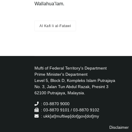
Wallahua’lam.
Al Kafi li al-Fatawi
Mufti of Federal Territory's Department
Prime Minister's Department
Level 5, Block D, Kompleks Islam Putrajaya
No. 3, Jalan Tun Abdul Razak, Presint 3
62100 Putrajaya, Malaysia.
: 03-8870 9000
: 03-8870 9101 / 03-8870 9102
: ukk[at]muftiwp[dot]gov[dot]my
Disclaimer