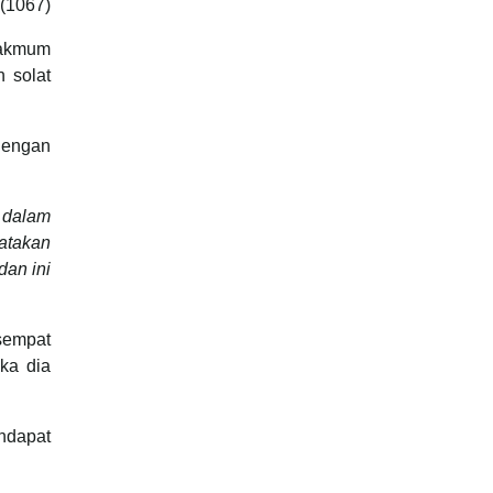
(1067)
makmum
 solat
dengan
 dalam
atakan
dan ini
sempat
ka dia
ndapat