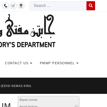
Searc
Type 2 or more c
CONTACT US
PMWP PERSONNEL
(EDISI KEMAS KINI)
Bayan Linnas
KUM
Irsyad Hukum