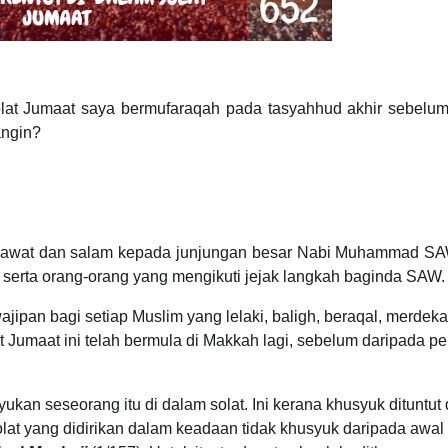
olat Jumaat saya bermufaraqah pada tasyahhud akhir sebelu
angin?
 selawat dan salam kepada junjungan besar Nabi Muhammad SAW
erta orang-orang yang mengikuti jejak langkah baginda SAW.
ipan bagi setiap Muslim yang lelaki, baligh, beraqal, merdeka
t Jumaat ini telah bermula di Makkah lagi, sebelum daripada pe
yukan seseorang itu di dalam solat. Ini kerana khusyuk dituntut
olat yang didirikan dalam keadaan tidak khusyuk daripada awal 