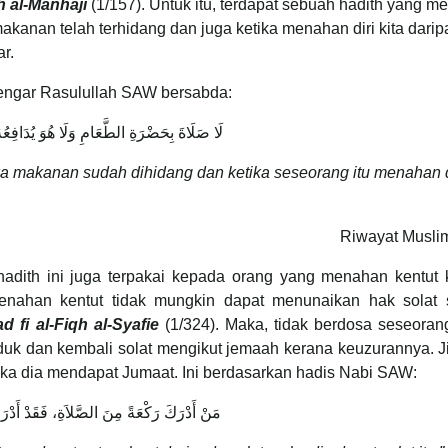
h al-Manhaji
(1/157). Untuk itu, terdapat sebuah hadith yang m
akanan telah terhidang dan juga ketika menahan diri kita dari
ar.
engar Rasulullah SAW bersabda:
لَا صَلَاةَ بِحَضْرَةِ الطَّعَامِ وَلَا هُوَ يُدَافِعُهُ
ika makanan sudah dihidang dan ketika seseorang itu menahan
Riwayat Muslim
adith ini juga terpakai kepada orang yang menahan kentut 
nahan kentut tidak mungkin dapat menunaikan hak solat s
d fi al-Fiqh al-Syafie
(1/324). Maka, tidak berdosa seseoran
duk dan kembali solat mengikut jemaah kerana keuzurannya. J
ka dia mendapat Jumaat. Ini berdasarkan hadis Nabi SAW:
مَنْ أَدْرَكَ رَكْعَةً مِنَ الصَّلاَةِ، فَقَدْ أَدْرَ