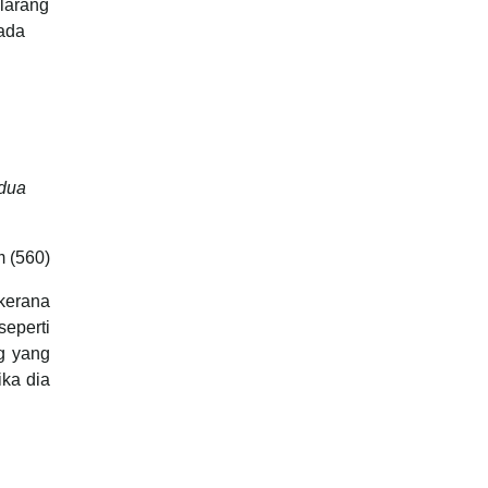
elarang
pada
 dua
 (560)
kerana
eperti
g yang
ika dia