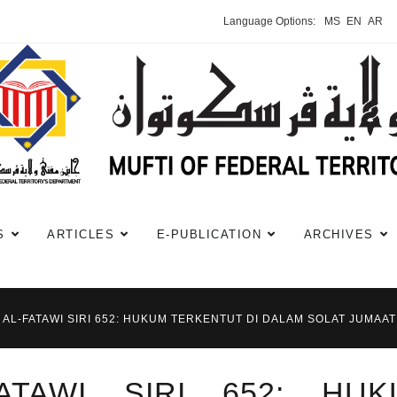
Language Options:
MS
EN
AR
S
ARTICLES
E-PUBLICATION
ARCHIVES
I AL-FATAWI SIRI 652: HUKUM TERKENTUT DI DALAM SOLAT JUMAAT 
FATAWI SIRI 652: HU