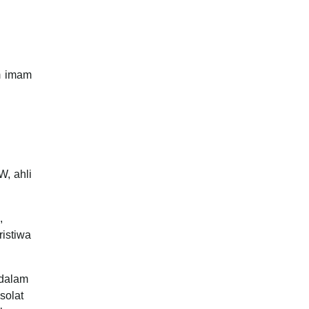
m imam
, ahli
,
ristiwa
 dalam
solat