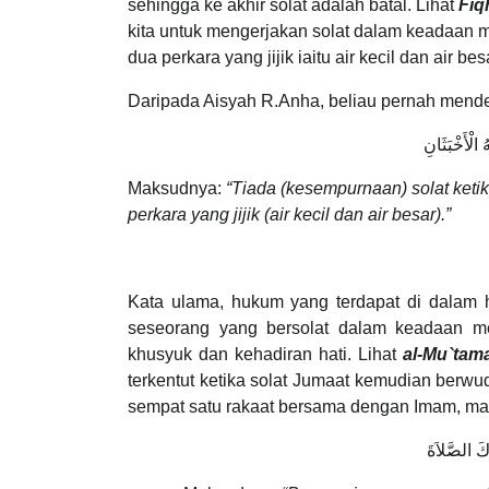
sehingga ke akhir solat adalah batal. Lihat
Fiq
kita untuk mengerjakan solat dalam keadaan m
dua perkara yang jijik iaitu air kecil dan air bes
Daripada Aisyah R.Anha, beliau pernah mend
 الْأَخْبَثَانِ
Maksudnya:
“Tiada (kesempurnaan) solat ket
perkara yang jijik (air kecil dan air besar).”
Kata ulama, hukum yang terdapat di dalam h
seseorang yang bersolat dalam keadaan me
khusyuk dan kehadiran hati. Lihat
al-Mu`tama
terkentut ketika solat Jumaat kemudian berwu
sempat satu rakaat bersama dengan Imam, ma
كَ الصَّلاَةَ