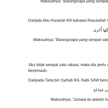
Maksudnya:
“Barangsiapa yang sempat m
Daripda Abu Hurairah RA bahawa Rasulullah
َيْهَا أُخْرَى
Maksudnya: “
Barangsiapa yang sempat satu
Jika tidak sempat satu rakaat, maka dia perlu
berjemaah.
Daripada Tariq bin Syihab RA, Nabi SAW bers
ِي جَمَاعَةٍ
Maksudnya:
“Jumaat itu adalah h