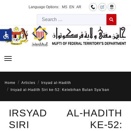
Language Options:
MS
EN
AR
Searc
Type 2 or more 
accessible
Home
Articles
Irsyad al-Hadith
Irsyad al-Hadith Siri ke-52: Kelebihan Bulan Sya’ban
IRSYAD AL-HADITH
SIRI KE-52: