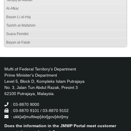
Tahqiq al-Masail
Al-Afkar
Bayan Li al-Haj
Tashih al-Mafahim
Suara Pemikir
Bayan al-Falak
Mufti of Federal Territory's Department
Prime Minister's Department
Level 5, Block D, Kompleks Islam Putrajaya
No. 3, Jalan Tun Abdul Razak, Presint 3
62100 Putrajaya, Malaysia.
: 03-8870 9000
: 03-8870 9101 / 03-8870 9102
: ukk[at]muftiwp[dot]gov[dot]my
Does the information in the JMWP Portal meet customer