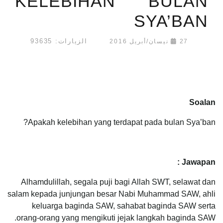
KELEBIHAN BULAN
SYA’BAN
الزيارات: 93635
27 نيسان/أبريل 2016
Soalan
Apakah kelebihan yang terdapat pada bulan Sya’ban?
Jawapan :
Alhamdulillah, segala puji bagi Allah SWT, selawat dan
salam kepada junjungan besar Nabi Muhammad SAW, ahli
keluarga baginda SAW, sahabat baginda SAW serta
orang-orang yang mengikuti jejak langkah baginda SAW.