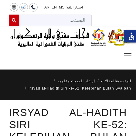
اختيار اللغة:
MS
EN
AR
البح
 for results.
accessible
الرئيسية
المقالات
إرشاد الحديث وعلومه
Irsyad al-Hadith Siri ke-52: Kelebihan Bulan Sya’ban
IRSYAD AL-HADITH
SIRI KE-52: