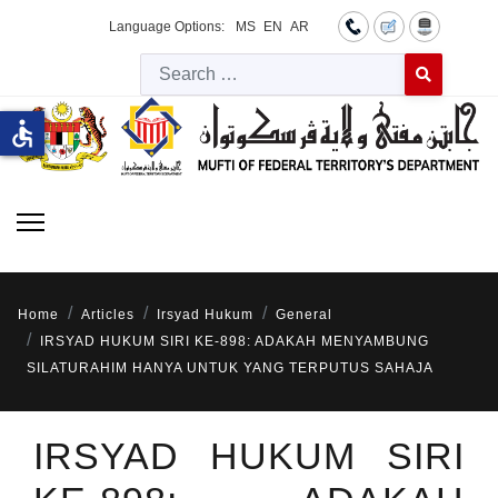
Language Options:
MS
EN
AR
Searc
Type 2 or more 
accessible
Home
Articles
Irsyad Hukum
General
IRSYAD HUKUM SIRI KE-898: ADAKAH MENYAMBUNG
SILATURAHIM HANYA UNTUK YANG TERPUTUS SAHAJA
IRSYAD HUKUM SIRI