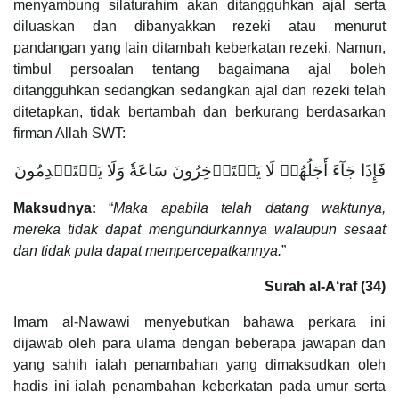
menyambung silaturahim akan ditangguhkan ajal serta
diluaskan dan dibanyakkan rezeki atau menurut
pandangan yang lain ditambah keberkatan rezeki. Namun,
timbul persoalan tentang bagaimana ajal boleh
ditangguhkan sedangkan sedangkan ajal dan rezeki telah
ditetapkan, tidak bertambah dan berkurang berdasarkan
firman Allah SWT:
فَإِذَا جَآءَ أَجَلُهُمۡ لَا يَسۡتَأۡخِرُونَ سَاعَةٗ وَلَا يَسۡتَقۡدِمُونَ
Maksudnya:
“
Maka apabila telah datang waktunya,
mereka tidak dapat mengundurkannya walaupun sesaat
dan tidak pula dapat mempercepatkannya.
”
Surah al-A‘raf (34)
Imam al-Nawawi menyebutkan bahawa perkara ini
dijawab oleh para ulama dengan beberapa jawapan dan
yang sahih ialah penambahan yang dimaksudkan oleh
hadis ini ialah penambahan keberkatan pada umur serta