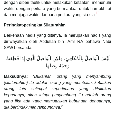
dengan diberi taufik untuk melakukan ketaatan, memenuhi
waktu dengan perkara yang bermanfaat untuk hari akhirat
[1]
dan menjaga waktu daripada perkara yang sia-sia.
Peringkat-peringkat Silaturahim
Berkenaan hadis yang ditanya, ia merupakan hadis yang
diriwayatkan oleh Abdullah bin ‘Amr RA bahawa Nabi
SAW bersabda:
لَيْسَ الْوَاصِلُ بِالْمُكَافِئِ، وَلَكِنِ الْوَاصِلُ الَّذِي إِذَا قُطِعَتْ
رَحِمُهُ وَصَلَهَا
Maksudnya:
“Bukanlah orang yang menyambung
(silaturrahim) itu adalah orang yang membalas kebaikan
orang lain setimpal sepertimana yang dilakukan
kepadanya, akan tetapi penyambung itu adalah orang
yang jika ada yang memutuskan hubungan dengannya,
dia bertindak menyambungnya.”