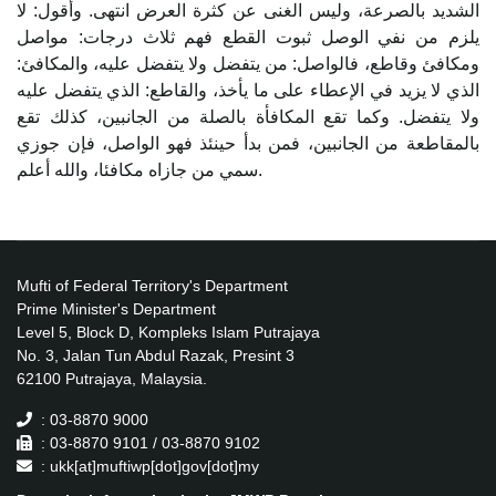
الشديد بالصرعة، وليس الغنى عن كثرة العرض انتهى. وأقول: لا
يلزم من نفي الوصل ثبوت القطع فهم ثلاث درجات: مواصل
ومكافئ وقاطع، فالواصل: من يتفضل ولا يتفضل عليه، والمكافئ:
الذي لا يزيد في الإعطاء على ما يأخذ، والقاطع: الذي يتفضل عليه
ولا يتفضل. وكما تقع المكافأة بالصلة من الجانبين، كذلك تقع
بالمقاطعة من الجانبين، فمن بدأ حينئذ فهو الواصل، فإن جوزي
سمي من جازاه مكافئا، والله أعلم.
Mufti of Federal Territory's Department
Prime Minister's Department
Level 5, Block D, Kompleks Islam Putrajaya
No. 3, Jalan Tun Abdul Razak, Presint 3
62100 Putrajaya, Malaysia.
: 03-8870 9000
: 03-8870 9101 / 03-8870 9102
: ukk[at]muftiwp[dot]gov[dot]my