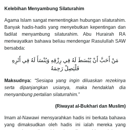
Kelebihan Menyambung Silaturahim
Agama Islam sangat mementingkan hubungan silaturahim.
Banyak hadis-hadis yang menyebutkan kepentingan dan
fadilat menyambung silaturahim. Abu Hurairah RA
meriwayatkan bahawa beliau mendengar Rasulullah SAW
bersabda:
مَنْ أَحَبَّ أَنْ يُبْسَطَ لَهُ فِي رِزْقِهِ وَيُنْسَأَ لَهُ فِي أَثَرِهِ
‌فَلْيَصِلْ ‌رَحِمَهُ
Maksudnya:
“Sesiapa yang ingin diluaskan rezekinya
serta dipanjangkan usianya, maka hendaklah dia
menyambung pertalian silaturrahim.”
(Riwayat al-Bukhari dan Muslim)
Imam al-Nawawi mensyarahkan hadis ini berkata bahawa
yang dimaksudkan oleh hadis ini ialah mereka yang