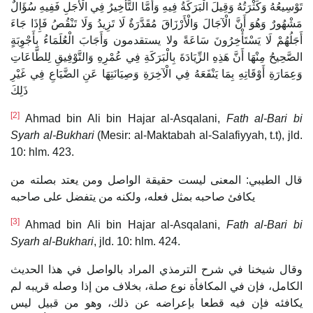
تَوْسِيعُهُ وَكَثْرَتُهُ وَقِيلَ الْبَرَكَةُ فِيهِ وَأَمَّا التَّأْخِيرُ فِي الْأَجَلِ فَفِيهِ سُؤَالٌ
مَشْهُورٌ وَهُوَ أَنَّ الْآجَالَ وَالْأَرْزَاقَ مُقَدَّرَةٌ لَا تَزِيدُ وَلَا تَنْقُصُ فَإِذَا جَاءَ
أَجَلُهُمْ لَا يَسْتَأْخِرُونَ سَاعَةً ولا يستقدمون وَأَجَابَ الْعُلَمَاءُ بِأَجْوِبَةٍ
الصَّحِيحُ مِنْهَا أَنَّ هَذِهِ الزِّيَادَةَ بِالْبَرَكَةِ فِي عُمْرِهِ وَالتَّوْفِيقِ لِلطَّاعَاتِ
وَعِمَارَةِ أَوْقَاتِهِ بِمَا يَنْفَعَهُ فِي الْآخِرَةِ وَصِيَانَتِهَا عَنِ الضَّيَاعِ فِي غَيْرِ
ذَلِكَ
[2]
Ahmad bin Ali bin Hajar al-Asqalani,
Fath al-Bari bi
Syarh al-Bukhari
(Mesir: al-Maktabah al-Salafiyyah, t.t), jld.
10: hlm. 423.
قال ‌الطيبي: المعنى ليست حقيقة الواصل ومن يعتد بصلته من
يكافئ صاحبه بمثل فعله، ولكنه من يتفضل على صاحبه
[3]
Ahmad bin Ali bin Hajar al-Asqalani,
Fath al-Bari bi
Syarh al-Bukhari
, jld. 10: hlm. 424.
وقال شيخنا في شرح الترمذي المراد بالواصل في هذا الحديث
الكامل، فإن في المكافأة نوع صلة، بخلاف من إذا وصله قريبه لم
يكافئه فإن فيه قطعا بإعراضه عن ذلك، وهو من قبيل ليس