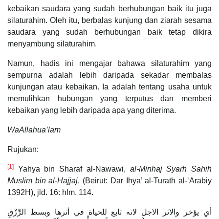
kebaikan saudara yang sudah berhubungan baik itu juga
silaturahim. Oleh itu, berbalas kunjung dan ziarah sesama
saudara yang sudah berhubungan baik tetap dikira
menyambung silaturahim.
Namun, hadis ini mengajar bahawa silaturahim yang
sempurna adalah lebih daripada sekadar membalas
kunjungan atau kebaikan. Ia adalah tentang usaha untuk
memulihkan hubungan yang terputus dan memberi
kebaikan yang lebih daripada apa yang diterima.
WaAllahua’lam
Rujukan:
[1]
Yahya bin Sharaf al-Nawawi,
al-Minhaj Syarh Sahih
Muslim bin al-Hajjaj
, (Beirut: Dar Ihya’ al-Turath al-‘Arabiy
1392H), jld. 16: hlm. 114.
أي يؤخر والاثر الاجل لانه تابع للحياة في أثرها وبسط الرِّزْقِ