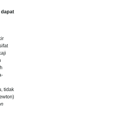
 dapat
ir
ifat
aji
h
ah
a-
, tidak
ewton)
on