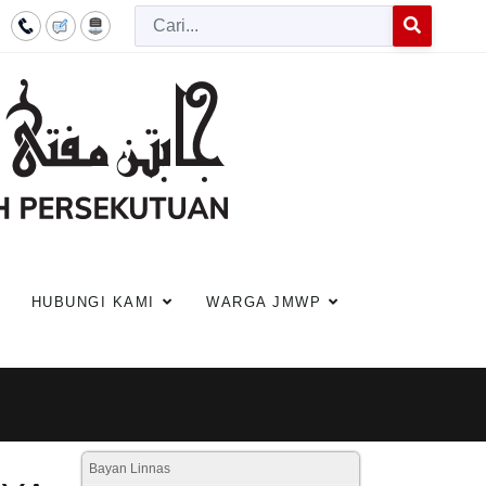
Cari
Type 2 or more c
HUBUNGI KAMI
WARGA JMWP
Bayan Linnas