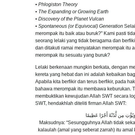
• Phlogiston Theory
• The Expanding or Growing Earth
• Discovery of the Planet Vulcan
• Spontaneous (or Equivocal) Generation
Selai
merompak itu baik atau buruk?” Kami pasti ti
seorang lelaki yang tidak beragama dan berfik
dan ditakuti ramai menyatakan merompak itu a
merompak itu sesuatu yang buruk?
Lelaki berkenaan mungkin berkata, dengan m
kereta yang hebat dan ini adalah kebaikan ba
Apabila kita berfikir dan terus berfikir, pada
bahawa merompak itu membawa keburukan. Tin
membuktikan kewujudan Allah SWT secara logik
SWT, hendakhlah diteliti firman Allah SWT:
 وَيُؤْتِ مِن لَّدُنْهُ أَجْرًا عَظِيمًا
Maksudnya: “Sesungguhnya Allah tidak sekal
kalaulah (amal yang seberat zarrah) itu am