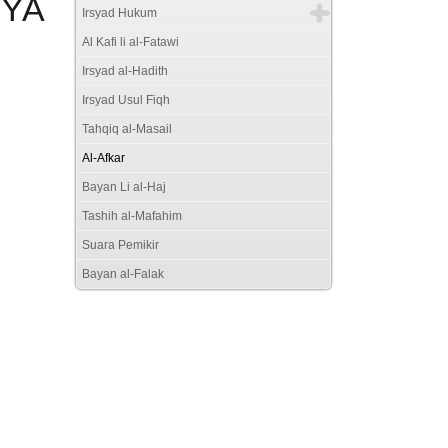
YA
Irsyad Hukum
Al Kafi li al-Fatawi
Irsyad al-Hadith
Irsyad Usul Fiqh
Tahqiq al-Masail
Al-Afkar
Bayan Li al-Haj
Tashih al-Mafahim
Suara Pemikir
Bayan al-Falak