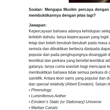
Soalan: Mengapa Muslim percaya dengan 
membuktikannya dengan jelas lagi?
Jawapan:
Kepercayaan bahawa adanya kehidupan selepas
terlebih dahulu. Ianya kepercayaan yang logik 
tetap dan boleh berubah-berubah pada masa aka
semula dan dibuktikan berbeza daripada dapata
popular dan pada penghujungnya disanggah deng
teoritikal dan perkara yang bersifat teoritikal
galanya. Ianya cuma wasilah bagi mencapai kep
membuktikan bahawa tidak semua perkara di dal
saintifik. Antara teori sains yang popular dan
dan
special relativity
(Albert Einstein). Selain i
• Phrenology
• Luminiferous Aether
• Einstein’s Static (or Stationary) Universe
• Martian Canals