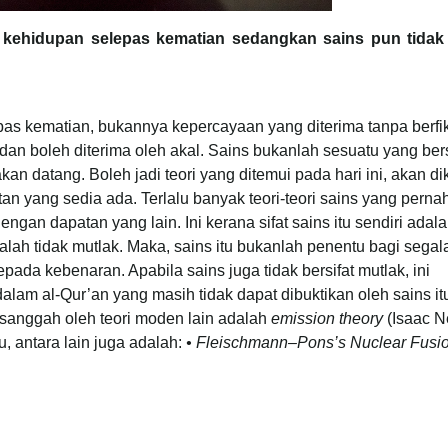
kehidupan selepas kematian sedangkan sains pun tidak
 kematian, bukannya kepercayaan yang diterima tanpa berfik
dan boleh diterima oleh akal. Sains bukanlah sesuatu yang bers
n datang. Boleh jadi teori yang ditemui pada hari ini, akan dik
n yang sedia ada. Terlalu banyak teori-teori sains yang perna
an dapatan yang lain. Ini kerana sifat sains itu sendiri adal
 adalah tidak mutlak. Maka, sains itu bukanlah penentu bagi segal
ada kebenaran. Apabila sains juga tidak bersifat mutlak, ini
am al-Qur’an yang masih tidak dapat dibuktikan oleh sains itu
 disanggah oleh teori moden lain adalah
emission theory
(Isaac N
tu, antara lain juga adalah:
• Fleischmann–Pons’s Nuclear Fusi