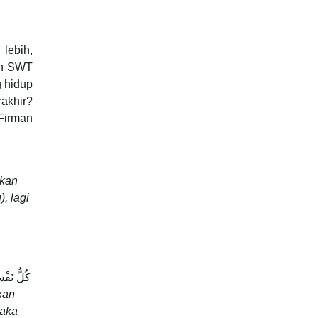
lebih,
lah SWT
g hidup
akhir?
Firman
rkan
, lagi
كُلُّ نَفْسٍ
kan
maka