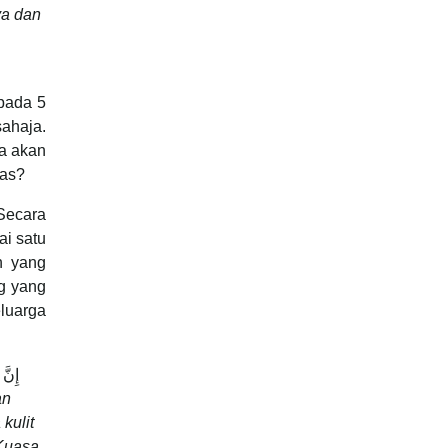
ya dan
pada 5
ahaja.
ya akan
tas?
Secara
ai satu
n yang
g yang
luarga
إِنَّ
an
kulit
Kuasa,