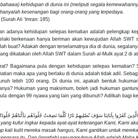
h bahawa) kehidupan di dunia ini (meliputi segala kemewahann
n hanyalah kesenangan bagi orang-orang yang terpedaya.
(Surah Ali ‘Imran: 185)
dan adanya kehidupan selepas kematian adalah pelengkap ke
lelaki berkenaan hanya beriman akan kewujudan Allah SWT s
lah buat? Adakah dengan terselamatnya dia di dunia, segalan
yang dikatakan oleh Allah SWT dalam Surah al-Mulk ayat 2 di a
rat? Bagaimana pula dengan kehidupan selepas kematian? 
matian maka apa yang berlaku di dunia adalah tidak adil. Sebag
unuh lebih 100 orang. Di dunia ini, apakah bentuk hukuma
adanya? Hukuman yang maksimum, boleh jadi hukuman gantun
ula dengan 99 nyawa yang lain yang dibunuh? Adilkah bagi ke
 الَّذِينَ كَفَرُوا بِآيَاتِنَا سَوْفَ نُصْلِيهِمْ نَارًا كُلَّمَا نَضِجَتْ جُلُودُهُم بَدَّلْنَاهُمْ جُلُودًا
yang kufur ingkar kepada ayat-ayat keterangan Kami, Kami ak
p kali kulit mereka masak hangus, Kami gantikan untuk mereka 
engsara itu. Dan (ingatlah) sesungguhnya Allah adalah Maha 