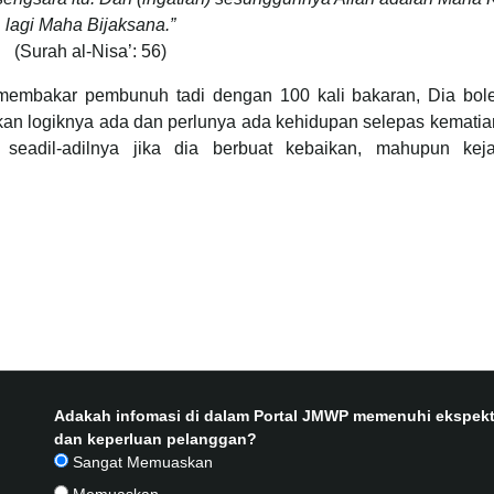
lagi Maha Bijaksana.”
(Surah al-Nisa’: 56)
 membakar pembunuh tadi dengan 100 kali bakaran, Dia bol
 akan logiknya ada dan perlunya ada kehidupan selepas kematia
seadil-adilnya jika dia berbuat kebaikan, mahupun keja
Adakah infomasi di dalam Portal JMWP memenuhi ekspekt
dan keperluan pelanggan?
Sangat Memuaskan
Memuaskan