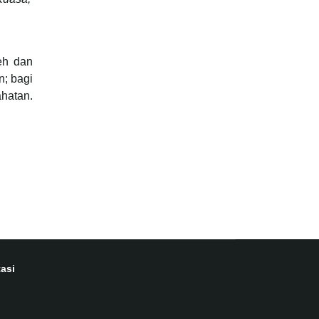
eh dan
n; bagi
hatan.
asi