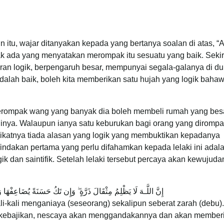
n itu, wajar ditanyakan kepada yang bertanya soalan di atas, 
dak ada yang menyatakan merompak itu sesuatu yang baik. Seki
iran logik, berpengaruh besar, mempunyai segala-galanya di du
dalah baik, boleh kita memberikan satu hujah yang logik baha
erompak wang yang banyak dia boleh membeli rumah yang besa
ginya. Walaupun ianya satu keburukan bagi orang yang dirompa
 hakikatnya tiada alasan yang logik yang membuktikan kepadanya
dakan pertama yang perlu difahamkan kepada lelaki ini adal
 dan saintifik. Setelah lelaki tersebut percaya akan kewujuda
إِنَّ اللَّـهَ لَا يَظْلِمُ مِثْقَالَ ذَرَّةٍ ۖ وَإِن تَكُ حَسَنَةً يُضَاعِفْهَا
i-kali menganiaya (seseorang) sekalipun seberat zarah (debu)
al kebajikan, nescaya akan menggandakannya dan akan memberi,