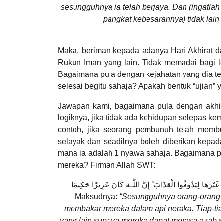
sesungguhnya ia telah berjaya. Dan (ingatla
pangkat kebesarannya) tidak lai
Maka, beriman kepada adanya Hari Akhirat 
Rukun Iman yang lain. Tidak memadai bagi 
Bagaimana pula dengan kejahatan yang dia te
selesai begitu sahaja? Apakah bentuk “ujian” 
Jawapan kami, bagaimana pula dengan akhi
logiknya, jika tidak ada kehidupan selepas ke
contoh, jika seorang pembunuh telah memb
selayak dan seadilnya boleh diberikan kep
mana ia adalah 1 nyawa sahaja. Bagaimana p
mereka? Firman Allah SWT:
 غَيْرَهَا لِيَذُوقُوا الْعَذَابَ ۗ إِنَّ اللَّـهَ كَانَ عَزِيزًا حَكِيمًا
Maksudnya:
“Sesungguhnya orang-orang 
membakar mereka dalam api neraka. Tiap-tia
yang lain supaya mereka dapat merasa azab s