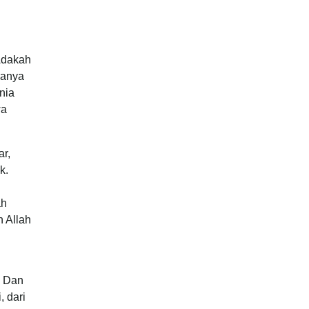
“Adakah
ranya
nia
wa
r,
k.
ah
n Allah
. Dan
 dari