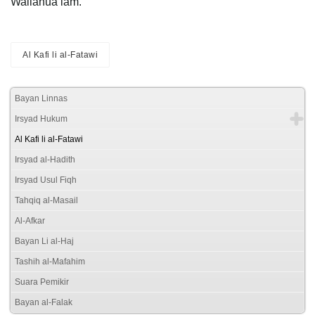
Wallahua’lam.
Al Kafi li al-Fatawi
Bayan Linnas
Irsyad Hukum
Al Kafi li al-Fatawi
Irsyad al-Hadith
Irsyad Usul Fiqh
Tahqiq al-Masail
Al-Afkar
Bayan Li al-Haj
Tashih al-Mafahim
Suara Pemikir
Bayan al-Falak