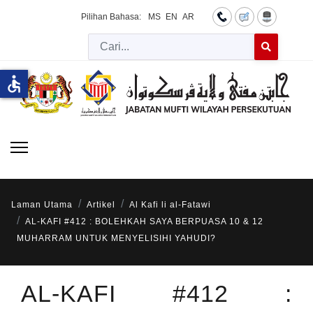
Pilihan Bahasa:
MS
EN
AR
Cari
Type 2 or more 
accessible
Laman Utama
Artikel
Al Kafi li al-Fatawi
AL-KAFI #412 : BOLEHKAH SAYA BERPUASA 10 & 12
MUHARRAM UNTUK MENYELISIHI YAHUDI?
AL-KAFI #412 :