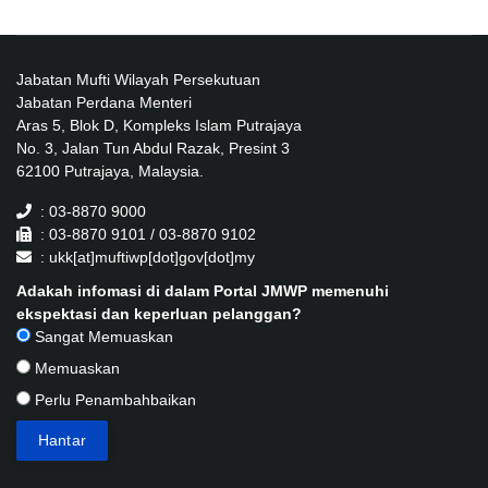
Jabatan Mufti Wilayah Persekutuan
Jabatan Perdana Menteri
Aras 5, Blok D, Kompleks Islam Putrajaya
No. 3, Jalan Tun Abdul Razak, Presint 3
62100 Putrajaya, Malaysia.
: 03-8870 9000
: 03-8870 9101 / 03-8870 9102
: ukk[at]muftiwp[dot]gov[dot]my
Adakah infomasi di dalam Portal JMWP memenuhi
ekspektasi dan keperluan pelanggan?
Sangat Memuaskan
Memuaskan
Perlu Penambahbaikan