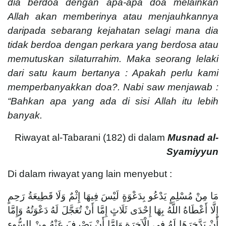
dia berdoa dengan apa-apa doa melainkan
Allah akan memberinya atau menjauhkannya
daripada sebarang kejahatan selagi mana dia
tidak berdoa dengan perkara yang berdosa atau
memutuskan silaturrahim. Maka seorang lelaki
dari satu kaum bertanya : Apakah perlu kami
memperbanyakkan doa?. Nabi saw menjawab :
“Bahkan apa yang ada di sisi Allah itu lebih
banyak.
Riwayat al-Tabarani (182) di dalam
Musnad al-
Syamiyyun
Di dalam riwayat yang lain menyebut :
مَا مِنْ مُسْلِمٍ يَدْعُو بِدَعْوَةٍ لَيْسَ فِيهَا إِثْمٌ وَلَا قَطِيعَةُ رَحِمٍ
إِلَّا أَعْطَاهُ اللَّهُ بِهَا إِحْدَى ثَلَاثٍ إِمَّا أَنْ تُعَجَّلَ لَهُ دَعْوَتُهُ وَإِمَّا
أَنْ يَدَّخِرَهَا لَهُ فِي الْآخِرَةِ وَإِمَّا أَنْ يَصْرِفَ عَنْهُ مِنْ السُّوءِ