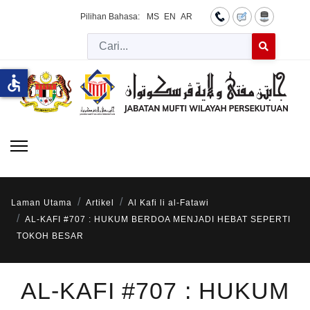
Pilihan Bahasa:
MS
EN
AR
Cari
Type 2 or more 
accessible
Laman Utama
Artikel
Al Kafi li al-Fatawi
AL-KAFI #707 : HUKUM BERDOA MENJADI HEBAT SEPERTI
TOKOH BESAR
AL-KAFI #707 : HUKUM