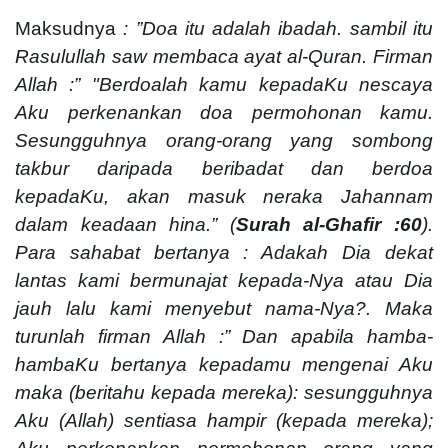
Maksudnya
: ”Doa itu adalah ibadah. sambil itu
Rasulullah saw membaca ayat al-Quran. Firman
Allah :”
"Berdoalah kamu kepadaKu nescaya
Aku perkenankan doa permohonan kamu.
Sesungguhnya orang-orang yang sombong
takbur daripada beribadat dan berdoa
kepadaKu, akan masuk neraka Jahannam
dalam keadaan hina.” (
Surah al-Ghafir :60
).
Para sahabat bertanya : Adakah Dia dekat
lantas kami bermunajat kepada-Nya atau Dia
jauh lalu kami menyebut nama-Nya?. Maka
turunlah firman Allah :”
Dan apabila hamba-
hambaKu bertanya kepadamu mengenai Aku
maka (beritahu kepada mereka): sesungguhnya
Aku (Allah) sentiasa hampir (kepada mereka);