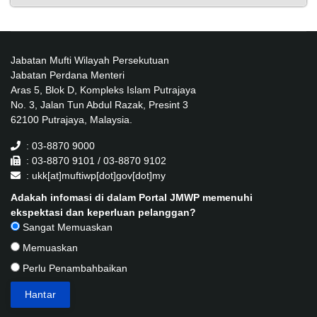
Jabatan Mufti Wilayah Persekutuan
Jabatan Perdana Menteri
Aras 5, Blok D, Kompleks Islam Putrajaya
No. 3, Jalan Tun Abdul Razak, Presint 3
62100 Putrajaya, Malaysia.
: 03-8870 9000
: 03-8870 9101 / 03-8870 9102
: ukk[at]muftiwp[dot]gov[dot]my
Adakah infomasi di dalam Portal JMWP memenuhi
ekspektasi dan keperluan pelanggan?
Sangat Memuaskan
Memuaskan
Perlu Penambahbaikan