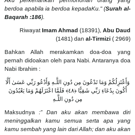
Aku perkenankan permohonan orang yang
berdoa apabila ia berdoa kepadaKu."
(
Surah al-
Baqarah :186
).
Riwayat
Imam Ahmad
(18391),
Abu Daud
(1481) dan
al-Tirmizi
( 2969)
Bahkan Allah merakamkan doa-doa yang
pernah didoakan oleh para Nabi. Antaranya doa
Nabi Ibrahim :
وَأَعْتَزِلُكُمْ وَمَا تَدْعُونَ مِن دُونِ اللَّـهِ وَأَدْعُو رَبِّي عَسَىٰ أَلَّا
أَكُونَ بِدُعَاءِ رَبِّي شَقِيًّا ﴿٤٨﴾ فَلَمَّا اعْتَزَلَهُمْ وَمَا يَعْبُدُونَ
مِن دُونِ اللَّـهِ
Maksudnya
:” Dan aku akan membawa diri
meninggalkan kamu semua serta apa yang
kamu sembah yang lain dari Allah; dan aku akan