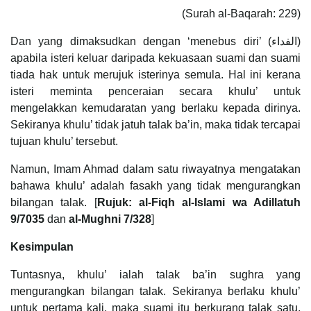
(Surah al-Baqarah: 229)
Dan yang dimaksudkan dengan ‘menebus diri’ (الفداء)
apabila isteri keluar daripada kekuasaan suami dan suami
tiada hak untuk merujuk isterinya semula. Hal ini kerana
isteri meminta penceraian secara khulu’ untuk
mengelakkan kemudaratan yang berlaku kepada dirinya.
Sekiranya khulu’ tidak jatuh talak ba’in, maka tidak tercapai
tujuan khulu’ tersebut.
Namun, Imam Ahmad dalam satu riwayatnya mengatakan
bahawa khulu’ adalah fasakh yang tidak mengurangkan
bilangan talak. [
Rujuk: al-Fiqh al-Islami wa Adillatuh
9/7035
dan
al-Mughni 7/328
]
Kesimpulan
Tuntasnya, khulu’ ialah talak ba’in sughra yang
mengurangkan bilangan talak. Sekiranya berlaku khulu’
untuk pertama kali, maka suami itu berkurang talak satu,