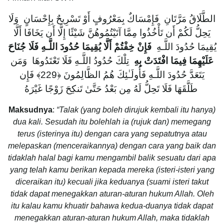
الطَّلَاقُ مَرَّتَانِ فَإِمْسَاكٌ بِمَعْرُوفٍ أَوْ تَسْرِيحٌ بِإِحْسَانٍ وَلَا
يَحِلُّ لَكُمْ أَن تَأْخُذُوا مِمَّا آتَيْتُمُوهُنَّ شَيْئًا إِلَّا أَن يَخَافَا أَلَّا
فَإِنْ خِفْتُمْ أَلَّا يُقِيمَا حُدُودَ اللَّـهِ فَلَا جُنَاحَ
يُقِيمَا حُدُودَ اللَّـهِ
تِلْكَ حُدُودُ اللَّـهِ فَلَا تَعْتَدُوهَا وَمَن
عَلَيْهِمَا فِيمَا افْتَدَتْ بِهِ
يَتَعَدَّ حُدُودَ اللَّـهِ فَأُولَـٰئِكَ هُمُ الظَّالِمُونَ ﴿229﴾ فَإِن
طَلَّقَهَا فَلَا تَحِلُّ لَهُ مِن بَعْدُ حَتَّىٰ تَنكِحَ زَوْجًا غَيْرَهُ
Maksudnya
:
“Talak (yang boleh dirujuk kembali itu hanya)
dua kali. Sesudah itu bolehlah ia (rujuk dan) memegang
terus (isterinya itu) dengan cara yang sepatutnya atau
melepaskan (menceraikannya) dengan cara yang baik dan
tidaklah halal bagi kamu mengambil balik sesuatu dari apa
yang telah kamu berikan kepada mereka (isteri-isteri yang
diceraikan itu) kecuali jika keduanya (suami isteri takut
tidak dapat menegakkan aturan-aturan hukum Allah. Oleh
itu kalau kamu khuatir bahawa kedua-duanya tidak dapat
menegakkan aturan-aturan hukum Allah, maka tidaklah