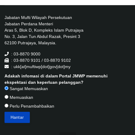
Jabatan Mufti Wilayah Persekutuan
Jabatan Perdana Menteri
Aras 5, Blok D, Kompleks Islam Putrajaya
No. 3, Jalan Tun Abdul Razak, Presint 3
62100 Putrajaya, Malaysia.
: 03-8870 9000
: 03-8870 9101 / 03-8870 9102
: ukk[at]muftiwp[dot]gov[dot]my
Adakah infomasi di dalam Portal JMWP memenuhi
ekspektasi dan keperluan pelanggan?
Sangat Memuaskan
Memuaskan
Perlu Penambahbaikan