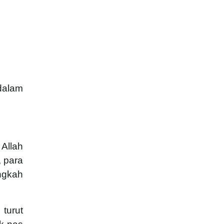
dalam
Allah
 para
angkah
turut