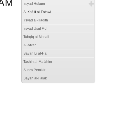
LAM
Irsyad Hukum
Al Kafi li al-Fatawi
Irsyad al-Hadith
Irsyad Usul Fiqh
Tahqiq al-Masail
Al-Afkar
Bayan Li al-Haj
Tashih al-Mafahim
Suara Pemikir
Bayan al-Falak