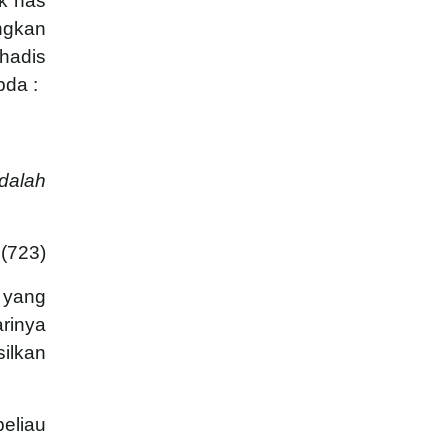
k nas
ngkan
hadis
bda :
dalah
 (723)
 yang
arinya
ilkan
beliau