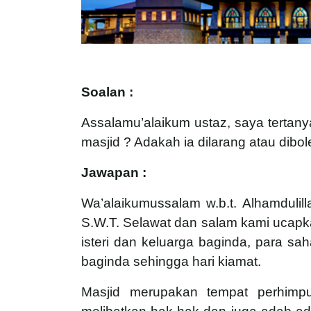
Soalan :
Assalamu’alaikum ustaz, saya tertan
masjid ? Adakah ia dilarang atau dibo
Jawapan :
Wa’alaikumussalam w.b.t. Alhamdulil
S.W.T. Selawat dan salam kami ucap
isteri dan keluarga baginda, para sa
baginda sehingga hari kiamat.
Masjid merupakan tempat perhimpu