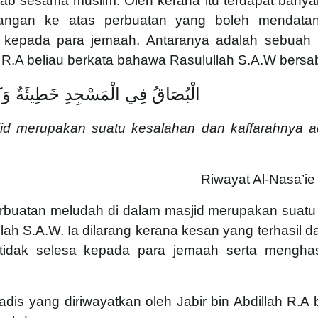
ab sesama muslim. Oleh kerana itu terdapat banya
rangan ke atas perbuatan yang boleh mendata
 kepada para jemaah. Antaranya adalah sebuah 
k R.A beliau berkata bahawa Rasulullah S.A.W bersa
الْبُصَاقُ فِي الْمَسْجِدِ خَطِيئَةٌ وَكَفَّ
id merupakan suatu kesalahan dan kaffarahnya a
Riwayat Al-Nasa’ie
perbuatan meludah di dalam masjid merupakan suatu
lah S.A.W. Ia dilarang kerana kesan yang terhasil d
tidak selesa kepada para jemaah serta menghas
is yang diriwayatkan oleh Jabir bin Abdillah R.A 