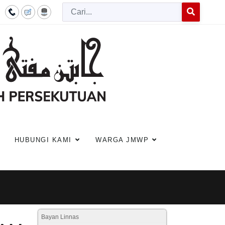
Cari
Type 2 or more c
HUBUNGI KAMI
WARGA JMWP
Bayan Linnas