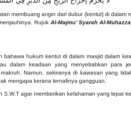
لَا يَحْرُمُ إخْرَاجُ الرِّيحِ مِنْ الدُّبُرِ فِي الْمَسْجِد
tan membuang angin dari dubur (kentut) di dalam m
 menjauhinya. Rujuk
Al-Majmu’ Syarah Al-Muhazzab
n bahawa hukum kentut di dalam masjid dalam ke
 atau dalam keadaan yang menyebabkan para j
makruh. Namun, sekiranya di kawasan yang tida
idak mengapa kerana ternafinya gangguan.
lah S.W.T agar memberikan kefahaman yang tepat k