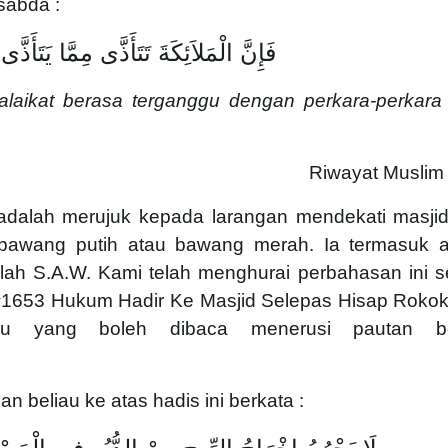
sabda :
فَإِنَّ الْمَلاَئِكَةَ تَتَأَذَّى مِمَّا يَتَأَذَّ
laikat berasa terganggu dengan perkara-perkara
Riwayat Muslim 
 adalah merujuk kepada larangan mendekati masjid
awang putih atau bawang merah. Ia termasuk a
llah S.A.W. Kami telah menghurai perbahasan ini s
 #1653 Hukum Hadir Ke Masjid Selepas Hisap Rokok
 yang boleh dibaca menerusi pautan ber
beliau ke atas hadis ini berkata :