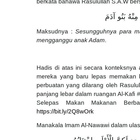
berkata bahawa Rasulullah S.A.W ber
ى مِنْهُ بَنُو آدَمَ
Maksudnya :
Sesungguhnya para ma
mengganggu anak Adam
.
Hadis di atas ini secara konteksnya
mereka yang baru lepas memakan b
perbuatan yang dilarang oleh Rasulu
panjang lebar dalam ruangan Al-Kafi
Selepas Makan Makanan Berbau
https://bit.ly/2Q8wOrk
Manakala Imam Al-Nawawi dalam ulasan 