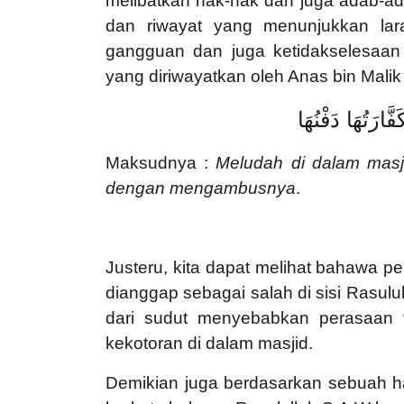
melibatkan hak-hak dan juga adab-ad
dan riwayat yang menunjukkan la
gangguan dan juga ketidakselesaan
yang diriwayatkan oleh Anas bin Mali
ارَتُهَا دَفْنُهَا
Maksudnya :
Meludah di dalam masj
dengan mengambusnya
.
Justeru, kita dapat melihat bahawa 
dianggap sebagai salah di sisi Rasulul
dari sudut menyebabkan perasaan 
kekotoran di dalam masjid.
Demikian juga berdasarkan sebuah had