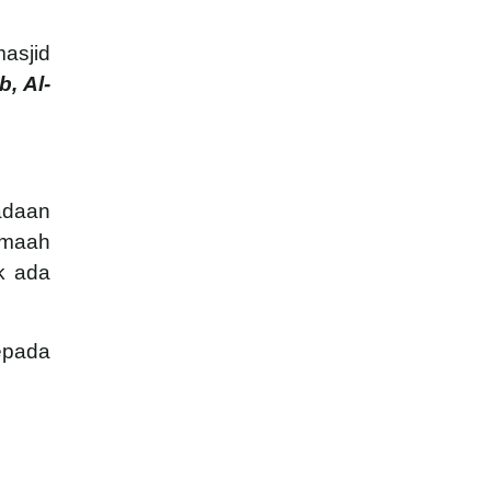
asjid
, Al-
adaan
emaah
k ada
epada