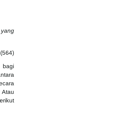
 yang
(564)
 bagi
ntara
ecara
 Atau
ikut