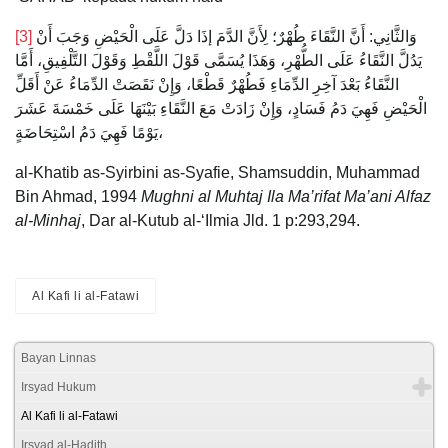
[3]
وَالثَّانِي: أَنَّ النَّقَاءَ طُهْرٌ؛ لِأَنَّ الدَّمَ إذَا دَلَّ عَلَى الْحَيْضِ وَجَبَ أَنْ
يَدُلَّ النَّقَاءُ عَلَى الطُّهْرِ، وَهَذَا يُسَمَّى قَوْلَ اللَّقْطِ وَقَوْلَ التَّلْفِيقِ، أَمَّا
النَّقَاءُ بَعْدَ آخِرِ الدِّمَاءِ فَطُهْرٌ قَطْعًا، وَإِنْ نَقَصَتْ الدِّمَاءُ عَنْ أَقَلِّ
الْحَيْضِ فَهِيَ دَمُ فَسَادٍ، وَإِنْ زَادَتْ مَعَ النَّقَاءِ بَيْنَهَا عَلَى خَمْسَةَ عَشَرَ
يَوْمًا فَهِيَ دَمُ اسْتِحَاضَةٍ،
al-Khatib as-Syirbini as-Syafie, Shamsuddin, Muhammad
Bin Ahmad, 1994
Mughni al Muhtaj Ila Ma’rifat Ma’ani Alfaz
al-Minhaj
, Dar al-Kutub al-‘Ilmia Jld. 1 p:293,294.
Al Kafi li al-Fatawi
Bayan Linnas
Irsyad Hukum
Al Kafi li al-Fatawi
Irsyad al-Hadith