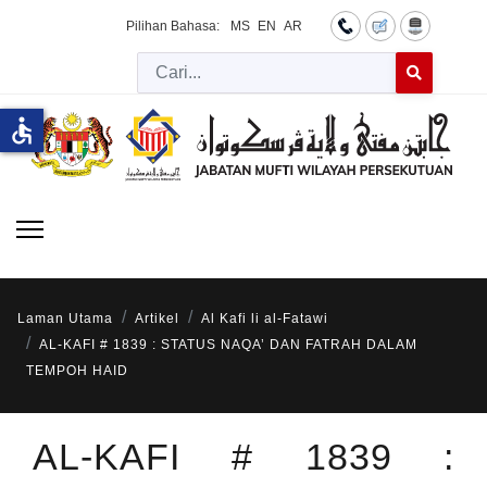
Pilihan Bahasa:
MS
EN
AR
Cari
Type 2 or more 
accessible
Laman Utama
Artikel
Al Kafi li al-Fatawi
AL-KAFI # 1839 : STATUS NAQA’ DAN FATRAH DALAM
TEMPOH HAID
AL-KAFI # 1839 :