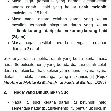
Masa naqa’ (terputus) yang berada dicelah-celah
antara darah haid yang keluar
tidak melebihi
maksimum 15 hari.
Masa naqa’ antara celahan darah yang keluar
mestilah termasuk himpunan darah yang keluar
tidak
kurang daripada
sekurang-kurang haid
(24jam).
Masa naqa’ mestilah berada ditengah celahan
diantara 2 darah
Sekiranya wanita melihat darah yang keluar serta masa
naqa’ (terputus/terhenti) yang berada diantara celah celah
darah dihukumkan haid sekiranya memenuhi syarat-syarat
diatas. Ini adalah pandangan yang muktamad.
[2]
(Rujuk
Mughni al-Muhtaj ila Ma’rifah
al-Faldz al-Minhaj
(1/293)
2. Naqa’ yang Dihukumkan Suci
Naqa’ itu suci kerana darah itu petunjuk haid,
sementara naqa’ (putus/terhenti) itu pentunjuk suci. Ini