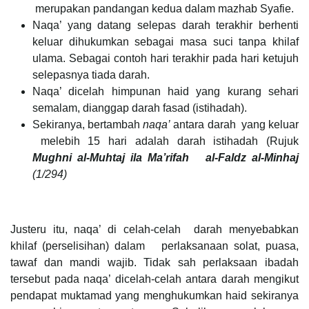
merupakan pandangan kedua dalam mazhab Syafie.
Naqa’ yang datang selepas darah terakhir berhenti
keluar dihukumkan sebagai masa suci tanpa khilaf
ulama. Sebagai contoh hari terakhir pada hari ketujuh
selepasnya tiada darah.
Naqa’ dicelah himpunan haid yang kurang sehari
semalam, dianggap darah fasad (istihadah).
Sekiranya, bertambah
naqa’
antara darah yang keluar
melebih 15 hari adalah darah istihadah (Rujuk
Mughni al-Muhtaj ila Ma’rifah
al-Faldz al-Minhaj
(1/294)
Justeru itu, naqa’ di celah-celah darah menyebabkan
khilaf (perselisihan) dalam perlaksanaan solat, puasa,
tawaf dan mandi wajib. Tidak sah perlaksaan ibadah
tersebut pada naqa’ dicelah-celah antara darah mengikut
pendapat muktamad yang menghukumkan haid sekiranya