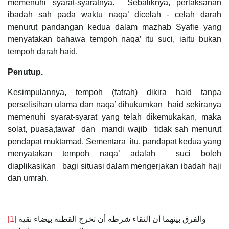
memenuhi syarat-syaratnya. Sebaliknya, perlaksanan
ibadah sah pada waktu naqa’ dicelah - celah darah
menurut pandangan kedua dalam mazhab Syafie yang
menyatakan bahawa tempoh naqa’ itu suci, iaitu bukan
tempoh darah haid.
Penutup.
Kesimpulannya, tempoh (fatrah) dikira haid tanpa
perselisihan ulama dan naqa’ dihukumkan haid sekiranya
memenuhi syarat-syarat yang telah dikemukakan, maka
solat, puasa,tawaf dan mandi wajib tidak sah menurut
pendapat muktamad. Sementara itu, pandapat kedua yang
menyatakan tempoh naqa’ adalah suci boleh
diaplikasikan bagi situasi dalam mengerjakan ibadah haji
dan umrah.
[1]
والفرق بينهما أن النقاء شرطه أن تخرج القطنة بيضاء نقية