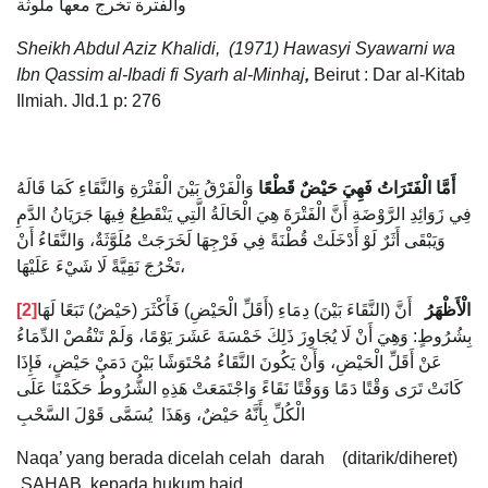
والفترة تخرج معها ملوثة
Sheikh Abdul Aziz Khalidi, (1971) Hawasyi Syawarni
wa
Ibn Qassim al-Ibadi fi Syarh al-Minhaj
,
Beirut : Dar al-Kitab
Ilmiah. Jld.1 p: 276
أَمَّا الْفَتَرَاتُ فَهِيَ حَيْضٌ قَطْعًا
وَالْفَرْقُ بَيْنَ الْفَتْرَةِ وَالنَّقَاءِ كَمَا قَالَهُ
فِي زَوَائِدِ الرَّوْضَةِ أَنَّ الْفَتْرَةَ هِيَ الْحَالَةُ الَّتِي يَنْقَطِعُ فِيهَا جَرَيَانُ الدَّمِ
وَيَبْقَى أَثَرٌ لَوْ أَدْخَلَتْ قُطْنَةً فِي فَرْجِهَا لَخَرَجَتْ مُلَوَّثَةٌ، وَالنَّقَاءُ أَنْ
تَخْرُجَ نَقِيَّةً لَا شَيْءَ عَلَيْهَا،
[2]
أَنَّ (النَّقَاءَ بَيْنَ) دِمَاءِ (أَقَلِّ الْحَيْضِ) فَأَكْثَرَ (حَيْضٌ) تَبَعًا لَهَا
الْأَظْهَرُ
بِشُرُوطٍ: وَهِيَ أَنْ لَا يُجَاوِزَ ذَلِكَ خَمْسَةَ عَشَرَ يَوْمًا، وَلَمْ تَنْقُصْ الدِّمَاءُ
عَنْ أَقَلِّ الْحَيْضِ، وَأَنْ يَكُونَ النَّقَاءُ مُحْتَوَشًا بَيْنَ دَمَيْ حَيْضٍ، فَإِذَا
كَانَتْ تَرَى وَقْتًا دَمًا وَوَقْتًا نَقَاءً وَاجْتَمَعَتْ هَذِهِ الشُّرُوطُ حَكَمْنَا عَلَى
الْكُلِّ بِأَنَّهُ حَيْضٌ، وَهَذَا يُسَمَّى قَوْلَ السَّحْبِ
Naqa’ yang berada dicelah celah darah (ditarik/diheret)
SAHAB kepada hukum haid