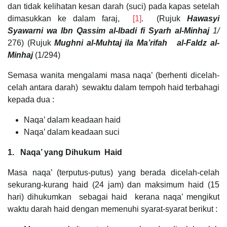
dan tidak kelihatan kesan darah (suci) pada kapas setelah
dimasukkan ke dalam faraj,
[1]
. (Rujuk
Hawasyi
Syawarni
wa Ibn Qassim al-Ibadi fi Syarh al-Minhaj
1/
276) (Rujuk
Mughni al-Muhtaj ila Ma’rifah
al-Faldz al-
Minhaj
(1/294)
Semasa wanita mengalami masa naqa’ (berhenti dicelah-
celah antara darah) sewaktu dalam tempoh haid terbahagi
kepada dua :
Naqa’ dalam keadaan haid
Naqa’ dalam keadaan suci
1. Naqa’ yang Dihukum Haid
Masa naqa’ (terputus-putus) yang berada dicelah-celah
sekurang-kurang haid (24 jam) dan maksimum haid (15
hari) dihukumkan sebagai haid kerana naqa’ mengikut
waktu darah haid dengan memenuhi syarat-syarat berikut :