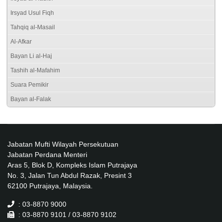
Irsyad Usul Fiqh
Tahqiq al-Masail
Al-Afkar
Bayan Li al-Haj
Tashih al-Mafahim
Suara Pemikir
Bayan al-Falak
Jabatan Mufti Wilayah Persekutuan
Jabatan Perdana Menteri
Aras 5, Blok D, Kompleks Islam Putrajaya
No. 3, Jalan Tun Abdul Razak, Presint 3
62100 Putrajaya, Malaysia.
: 03-8870 9000
: 03-8870 9101 / 03-8870 9102