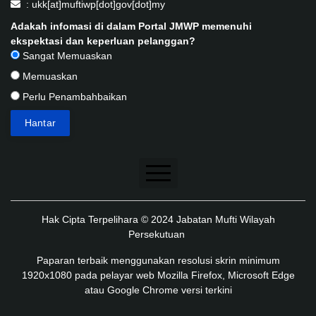
: ukk[at]muftiwp[dot]gov[dot]my
Adakah infomasi di dalam Portal JMWP memenuhi
ekspektasi dan keperluan pelanggan?
Sangat Memuaskan
Memuaskan
Perlu Penambahbaikan
Penafian
Hak Cipta Terpelihara © 2024 Jabatan Mufti Wilayah
Dasar Keselamatan
Persekutuan
Dasar Privasi
Paparan terbaik menggunakan resolusi skrin minimum
1920x1080 pada pelayar web Mozilla Firefox, Microsoft Edge
Dasar Privasi Aplikasi
atau Google Chrome versi terkini
Peta Laman