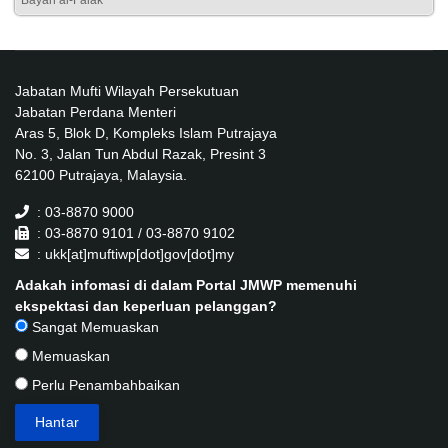
Bayan al-Falak
Jabatan Mufti Wilayah Persekutuan
Jabatan Perdana Menteri
Aras 5, Blok D, Kompleks Islam Putrajaya
No. 3, Jalan Tun Abdul Razak, Presint 3
62100 Putrajaya, Malaysia.
: 03-8870 9000
: 03-8870 9101 / 03-8870 9102
: ukk[at]muftiwp[dot]gov[dot]my
Adakah infomasi di dalam Portal JMWP memenuhi
ekspektasi dan keperluan pelanggan?
Sangat Memuaskan
Memuaskan
Perlu Penambahbaikan