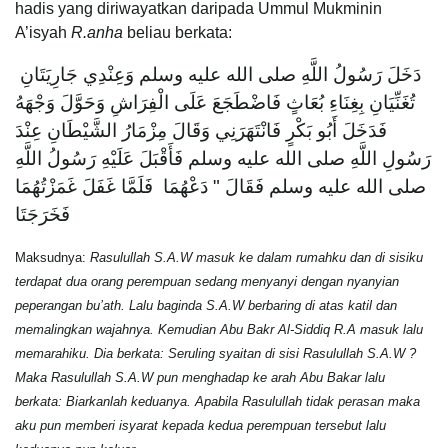
hadis yang diriwayatkan daripada Ummul Mukminin
A’isyah
R.anha
beliau berkata:
‎ دَخَلَ رَسُولُ اللَّهِ صلى الله عليه وسلم وَعِنْدِي جَارِيَتَانِ
تُغَنِّيَانِ بِغِنَاءِ بُعَاثٍ فَاضْطَجَعَ عَلَى الْفِرَاشِ وَحَوَّلَ وَجْهَهُ
فَدَخَلَ أَبُو بَكْرٍ فَانْتَهَرَنِي وَقَالَ مِزْمَارُ الشَّيْطَانِ عِنْدَ
رَسُولِ اللَّهِ صلى الله عليه وسلم فَأَقْبَلَ عَلَيْهِ رَسُولُ اللَّهِ
صلى الله عليه وسلم فَقَالَ ‏"‏ دَعْهُمَا ‏ فَلَمَّا غَفَلَ غَمَزْتُهُمَا
فَخَرَجَتَا
Maksudnya:
Rasulullah S.A.W masuk ke dalam rumahku dan di sisiku
terdapat dua orang perempuan sedang menyanyi dengan nyanyian
peperangan bu’ath. Lalu baginda S.A.W berbaring di atas katil dan
memalingkan wajahnya. Kemudian Abu Bakr Al-Siddiq R.A masuk lalu
memarahiku. Dia berkata: Seruling syaitan di sisi Rasulullah S.A.W ?
Maka Rasulullah S.A.W pun menghadap ke arah Abu Bakar lalu
berkata: Biarkanlah keduanya. Apabila Rasulullah tidak perasan maka
aku pun memberi isyarat kepada kedua perempuan tersebut lalu