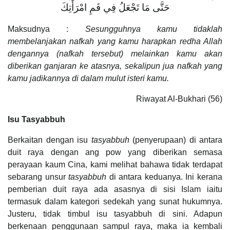
حَتَّى مَا تَجْعَلُ فِي فَمِ امْرَأَتِكَ
Maksudnya :
Sesungguhnya kamu tidaklah
membelanjakan nafkah yang kamu harapkan redha Allah
dengannya (nafkah tersebut) melainkan kamu akan
diberikan ganjaran ke atasnya, sekalipun jua nafkah yang
kamu jadikannya di dalam mulut isteri kamu.
Riwayat Al-Bukhari (56)
Isu Tasyabbuh
Berkaitan dengan isu
tasyabbuh
(penyerupaan) di antara
duit raya dengan ang pow yang diberikan semasa
perayaan kaum Cina, kami melihat bahawa tidak terdapat
sebarang unsur
tasyabbuh
di antara keduanya. Ini kerana
pemberian duit raya ada asasnya di sisi Islam iaitu
termasuk dalam kategori sedekah yang sunat hukumnya.
Justeru, tidak timbul isu tasyabbuh di sini. Adapun
berkenaan penggunaan sampul raya, maka ia kembali