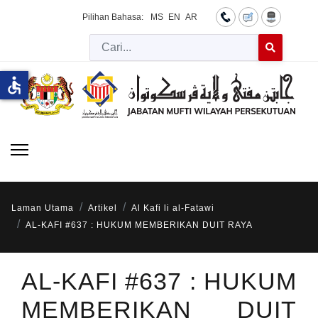
Pilihan Bahasa:
MS
EN
AR
Cari
Type 2 or more 
accessible
Laman Utama
Artikel
Al Kafi li al-Fatawi
AL-KAFI #637 : HUKUM MEMBERIKAN DUIT RAYA
AL-KAFI #637 : HUKUM
MEMBERIKAN DUIT