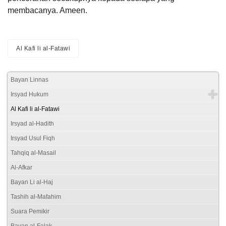
membacanya. Ameen.
Al Kafi li al-Fatawi
Bayan Linnas
Irsyad Hukum
Al Kafi li al-Fatawi
Irsyad al-Hadith
Irsyad Usul Fiqh
Tahqiq al-Masail
Al-Afkar
Bayan Li al-Haj
Tashih al-Mafahim
Suara Pemikir