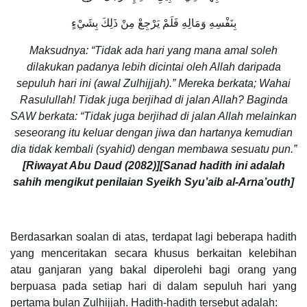
بِنَفْسِهِ وَمَالِهِ فَلَمْ يَرْجِعْ مِنْ ذَلِكَ بِشَيْءٍ
Maksudnya: “Tidak ada hari yang mana amal soleh
dilakukan padanya lebih dicintai oleh Allah daripada
sepuluh hari ini (awal Zulhijjah).” Mereka berkata; Wahai
Rasulullah! Tidak juga berjihad di jalan Allah? Baginda
SAW berkata: “Tidak juga berjihad di jalan Allah melainkan
seseorang itu keluar dengan jiwa dan hartanya kemudian
dia tidak kembali (syahid) dengan membawa sesuatu pun.”
[Riwayat Abu Daud (2082)][Sanad hadith ini adalah
sahih mengikut penilaian Syeikh Syu’aib al-Arna’outh]
Berdasarkan soalan di atas, terdapat lagi beberapa hadith
yang menceritakan secara khusus berkaitan kelebihan
atau ganjaran yang bakal diperolehi bagi orang yang
berpuasa pada setiap hari di dalam sepuluh hari yang
pertama bulan Zulhijjah. Hadith-hadith tersebut adalah: