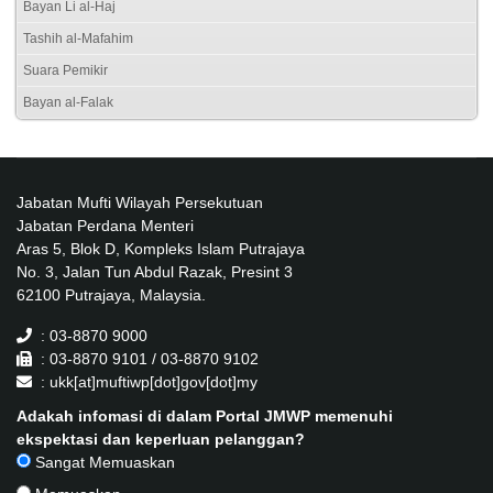
Bayan Li al-Haj
Tashih al-Mafahim
Suara Pemikir
Bayan al-Falak
Jabatan Mufti Wilayah Persekutuan
Jabatan Perdana Menteri
Aras 5, Blok D, Kompleks Islam Putrajaya
No. 3, Jalan Tun Abdul Razak, Presint 3
62100 Putrajaya, Malaysia.
: 03-8870 9000
: 03-8870 9101 / 03-8870 9102
: ukk[at]muftiwp[dot]gov[dot]my
Adakah infomasi di dalam Portal JMWP memenuhi
ekspektasi dan keperluan pelanggan?
Sangat Memuaskan