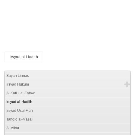
Irsyad al-Hadith
Bayan Linnas
Irsyad Hukum
Al Kafi li al-Fatawi
Irsyad al-Hadith
Irsyad Usul Fiqh
Tahqiq al-Masail
Al-Afkar