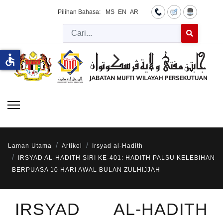
Pilihan Bahasa:
MS
EN
AR
Cari
Type 2 or more 
accessible
Laman Utama
Artikel
Irsyad al-Hadith
IRSYAD AL-HADITH SIRI KE-401: HADITH PALSU KELEBIHAN
BERPUASA 10 HARI AWAL BULAN ZULHIJJAH
IRSYAD AL-HADITH