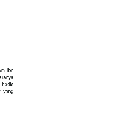
am Ibn
taranya
u hadis
wi yang