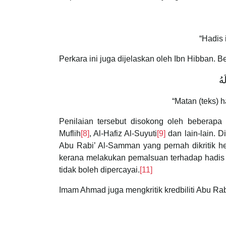
“Hadis 
Perkara ini juga dijelaskan oleh Ibn Hibban. B
هُ
“Matan (teks) h
Penilaian tersebut disokong oleh beberapa 
Muflih
[8]
, Al-Hafiz Al-Suyuti
[9]
dan lain-lain. D
Abu Rabi’ Al-Samman yang pernah dikritik he
kerana melakukan pemalsuan terhadap hadis 
tidak boleh dipercayai.
[11]
Imam Ahmad juga mengkritik kredbiliti Abu Ra