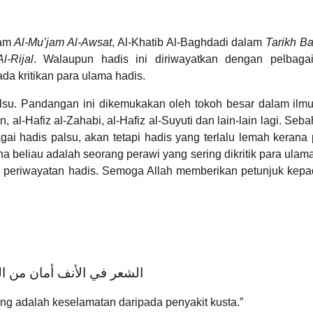
lam
Al-Mu’jam Al-Awsat
, Al-Khatib Al-Baghdadi dalam
Tarikh B
l-Rijal
. Walaupun hadis ini diriwayatkan dengan pelbagai
da kritikan para ulama hadis.
alsu. Pandangan ini dikemukakan oleh tokoh besar dalam ilmu
 al-Hafiz al-Zahabi, al-Hafiz al-Suyuti dan lain-lain lagi. Seb
agai hadis palsu, akan tetapi hadis yang terlalu lemah kerana
beliau adalah seorang perawi yang sering dikritik para ulam
lam periwayatan hadis. Semoga Allah memberikan petunjuk kepa
الشعر في الأنف أمان من الجذام
ung adalah keselamatan daripada penyakit kusta.”