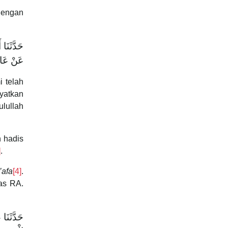
dengan
حَدَّثَنَا
عَنْ عَائِ
 telah
yatkan
ulullah
n hadis
]
.
’afa
[4]
.
as RA.
حَدَّثَنَا