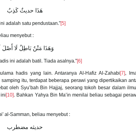
هَذَا حديثٌ كَذِبٌ
ini adalah satu pendustaan.”
[5]
eliau menyebut :
وَهَذَا مَتْنٌ بَاطِلٌ لَا أَصْلَ لَ
adis ini adalah batil. Tiada asalnya.”
[6]
ulama hadis yang lain. Antaranya Al-Hafiz Al-Zahabi
[7]
, Im
i samping itu, terdapat beberapa perawi yang dipertikaikan an
bat oleh Syu’bah Bin Hajjaj, seorang tokoh besar dalam ilm
ini
[10]
. Bahkan Yahya Bin Ma’in menilai beliau sebagai pera
bi’ al-Samman, beliau menyebut :
حديثه مضطرب