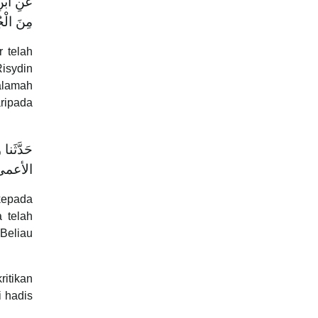
عنِ ابْنِ
مِنَ الْج
r telah
Risydin
Salamah
ripada
حَدَّثَن
الأعمى، ع
 kepada
 telah
 Beliau
ritikan
i hadis