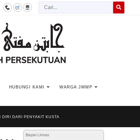
Cari
Type 2 or more c
HUBUNGI KAMI
WARGA JMWP
 DIRI DARI PENYAKIT KUSTA
Bayan Linnas