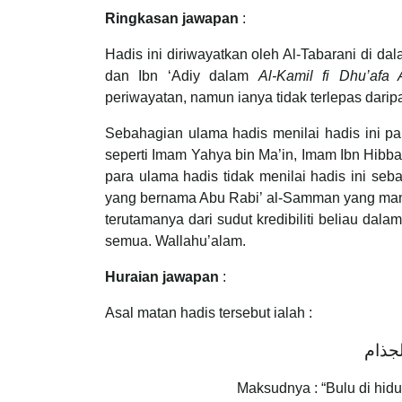
Ringkasan jawapan
:
Hadis ini diriwayatkan oleh Al-Tabarani di da
dan Ibn ‘Adiy dalam
Al-Kamil fi Dhu’afa A
periwayatan, namun ianya tidak terlepas daripa
Sebahagian ulama hadis menilai hadis ini p
seperti Imam Yahya bin Ma’in, Imam Ibn Hibban,
para ulama hadis tidak menilai hadis ini seb
yang bernama Abu Rabi’ al-Samman yang mana 
terutamanya dari sudut kredibiliti beliau da
semua. Wallahu’alam.
Huraian jawapan
:
Asal matan hadis tersebut ialah :
Maksudnya : “Bulu di hid