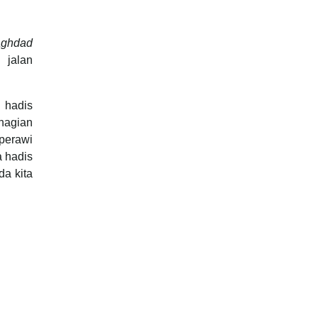
aghdad
 jalan
 hadis
ahagian
 perawi
a hadis
da kita