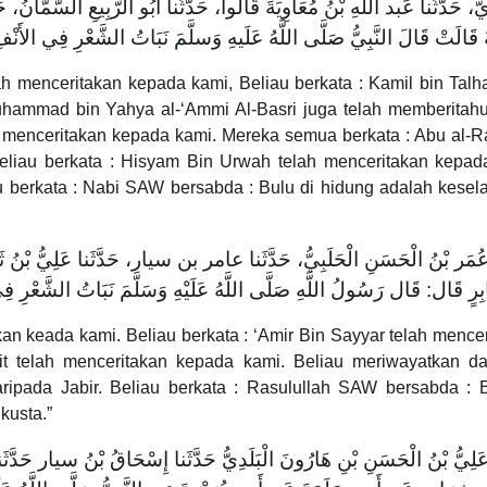
ُّ، حَدَّثَنا عَبد اللَّهِ بْنُ مُعَاوِيَةَ قَالُوا، حَدَّثَنا أَبُو الرَّبِيعِ السَّمَّانُ،
قَالَتْ قَالَ النَّبِيُّ صَلَّى اللَّهُ عَلَيهِ وَسلَّمَ نَبَاتُ ‌الشَّعْرِ ‌فِي ‌الأَنْفِ 
h menceritakan kepada kami, Beliau berkata : Kamil bin Tal
hammad bin Yahya al-‘Ammi Al-Basri juga telah memberitahu
 menceritakan kepada kami. Mereka semua berkata : Abu al-Ra
liau berkata : Hisyam Bin Urwah telah menceritakan kepad
au berkata : Nabi SAW bersabda : Bulu di hidung adalah kese
ا عُمَر بْنُ الْحَسَنِ الْحَلَبِيُّ، حَدَّثَنا عامر بن سيار، حَدَّثَنا عَلِيُّ بْنُ ثَا
ِرٍ قَال: قَال رَسُولُ اللَّهِ صَلَّى اللَّهُ عَلَيْهِ وَسَلَّمَ نَبَاتُ ‌الشَّعْرِ ‌
kan keada kami. Beliau berkata : ‘Amir Bin Sayyar telah mence
it telah menceritakan kepada kami. Beliau meriwayatkan da
ripada Jabir. Beliau berkata : Rasulullah SAW bersabda : B
kusta.”
َا عَلِيُّ بْنُ الْحَسَنِ بْنِ هَارُونَ الْبَلَدِيُّ حَدَّثَنا إِسْحَاقُ بْنُ سيار حَدّ