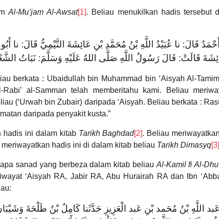
lam
Al-Mu’jam Al-Awsat
[1]
. Beliau menukilkan hadis tersebut 
 أَحْمَدُ قَالَ: نا عُبَيْدُ اللَّهِ بْنُ مُحَمَّدِ بْنِ عَائِشَةَ التَّيْمِيُّ قَالَ: نا أَ
شَةَ قَالَتْ: قَالَ رَسُولُ اللَّهِ صَلَّى اللهُ عَلَيْهِ وَسَلَّمَ: نَبَاتُ ‌الشَّعْرِ 
iau berkata : Ubaidullah bin Muhammad bin ‘Aisyah Al-Tamimi
l-Rabi’ al-Samman telah memberitahu kami. Beliau meriwa
au (‘Urwah bin Zubair) daripada ‘Aisyah. Beliau berkata : Ras
matan daripada penyakit kusta.”
 hadis ini dalam kitab
Tarikh Baghdad
[2]
. Beliau meriwayatka
a meriwayatkan hadis ini di dalam kitab beliau
Tarikh Dimasyq
[3
rapa sanad yang berbeza dalam kitab beliau
Al-Kamil fi Al-Dhu
 riwayat ‘Aisyah RA, Jabir RA, Abu Hurairah RA dan Ibn ‘Abb
iau:
 عَبد اللَّهِ بْنُ مُحَمد بْنِ عَبد الْعَزِيزِ حَدَّثَنا كَامِلُ بْنُ طَلْحَةَ وَشَيْبَان