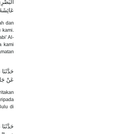
الْبَصْرِي
عَائِشَةَ 
hah dan
 kami.
bi’ Al-
a kami
lamatan
حَدَّثَنَ
عَنْ جَاب
ritakan
ripada
ulu di
حَدَّثَن،