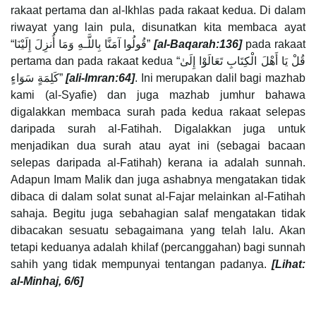
rakaat pertama dan al-Ikhlas pada rakaat kedua. Di dalam
riwayat yang lain pula, disunatkan kita membaca ayat
“قُولُوا آمَنَّا بِاللَّـهِ وَمَا أُنزِلَ إِلَيْنَا”
[al-Baqarah:136]
pada rakaat
pertama dan pada rakaat kedua “قُلْ يَا أَهْلَ الْكِتَابِ تَعَالَوْا إِلَىٰ
كَلِمَةٍ سَوَاءٍ”
[ali-Imran:64]
. Ini merupakan dalil bagi mazhab
kami (al-Syafie) dan juga mazhab jumhur bahawa
digalakkan membaca surah pada kedua rakaat selepas
daripada surah al-Fatihah. Digalakkan juga untuk
menjadikan dua surah atau ayat ini (sebagai bacaan
selepas daripada al-Fatihah) kerana ia adalah sunnah.
Adapun Imam Malik dan juga ashabnya mengatakan tidak
dibaca di dalam solat sunat al-Fajar melainkan al-Fatihah
sahaja. Begitu juga sebahagian salaf mengatakan tidak
dibacakan sesuatu sebagaimana yang telah lalu. Akan
tetapi keduanya adalah khilaf (percanggahan) bagi sunnah
sahih yang tidak mempunyai tentangan padanya.
[Lihat:
al-Minhaj, 6/6]