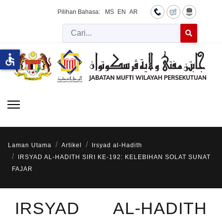
Pilihan Bahasa:
MS
EN
AR
Cari
Type 2 or more 
accessible
Laman Utama
Artikel
Irsyad al-Hadith
IRSYAD AL-HADITH SIRI KE-192: KELEBIHAN SOLAT SUNAT
FAJAR
IRSYAD AL-HADITH