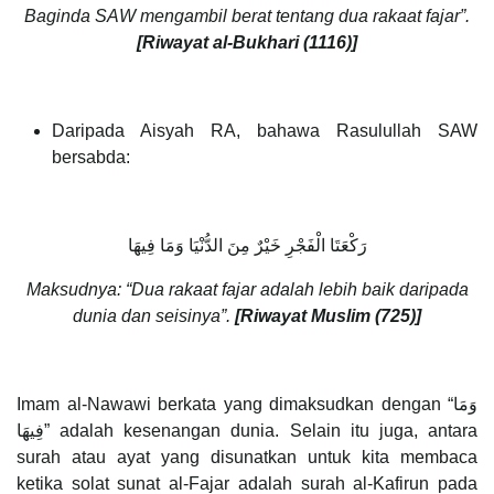
Baginda SAW mengambil berat tentang dua rakaat fajar”.
[Riwayat al-Bukhari (1116)]
Daripada Aisyah RA, bahawa Rasulullah SAW
bersabda:
رَكْعَتَا الْفَجْرِ خَيْرٌ مِنَ الدُّنْيَا وَمَا فِيهَا
Maksudnya: “Dua rakaat fajar adalah lebih baik daripada
dunia dan seisinya”.
[Riwayat Muslim (725)]
Imam al-Nawawi berkata yang dimaksudkan dengan “وَمَا
فِيهَا” adalah kesenangan dunia. Selain itu juga, antara
surah atau ayat yang disunatkan untuk kita membaca
ketika solat sunat al-Fajar adalah surah al-Kafirun pada