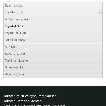
Bayan Linnas
Irsyad Hukum
Al Kafi li al-Fatawi
Irsyad al-Hadith
Irsyad Usul Fiqh
Tahqiq al-Masail
Al-Afkar
Bayan Li al-Haj
Tashih al-Mafahim
Suara Pemikir
Bayan al-Falak
Jabatan Mufti Wilayah Persekutuan
Jabatan Perdana Menteri
Aras 5, Blok D, Kompleks Islam Putrajaya