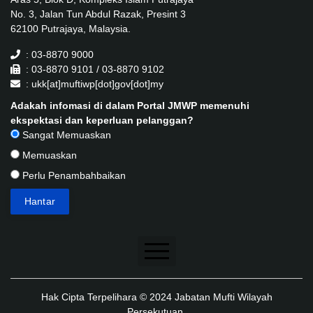
No. 3, Jalan Tun Abdul Razak, Presint 3
62100 Putrajaya, Malaysia.
: 03-8870 9000
: 03-8870 9101 / 03-8870 9102
: ukk[at]muftiwp[dot]gov[dot]my
Adakah infomasi di dalam Portal JMWP memenuhi
ekspektasi dan keperluan pelanggan?
Sangat Memuaskan
Memuaskan
Perlu Penambahbaikan
Penafian
Hak Cipta Terpelihara © 2024 Jabatan Mufti Wilayah
Dasar Keselamatan
Persekutuan