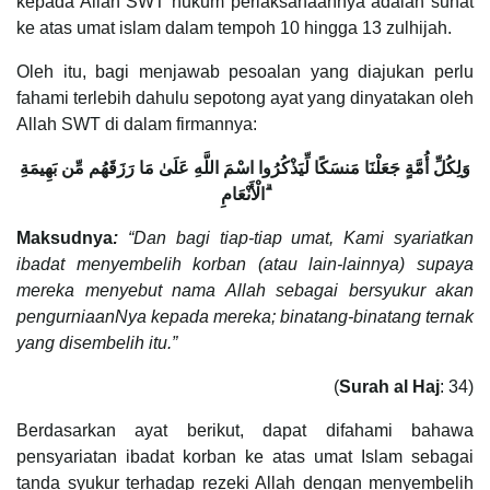
kepada Allah SWT hukum perlaksanaannya adalah sunat
ke atas umat islam dalam tempoh 10 hingga 13 zulhijah.
Oleh itu, bagi menjawab pesoalan yang diajukan perlu
fahami terlebih dahulu sepotong ayat yang dinyatakan oleh
Allah SWT di dalam firmannya:
وَلِكُلِّ أُمَّةٍ جَعَلْنَا مَنسَكًا لِّيَذْكُرُوا اسْمَ اللَّهِ عَلَىٰ مَا رَزَقَهُم مِّن بَهِيمَةِ
الْأَنْعَامِ
Maksudnya
:
“Dan bagi tiap-tiap umat, Kami syariatkan
ibadat menyembelih korban (atau lain-lainnya) supaya
mereka menyebut nama Allah sebagai bersyukur akan
pengurniaanNya kepada mereka; binatang-binatang ternak
yang disembelih itu.”
(
Surah al Haj
: 34)
Berdasarkan ayat berikut, dapat difahami bahawa
pensyariatan ibadat korban ke atas umat Islam sebagai
tanda syukur terhadap rezeki Allah dengan menyembelih