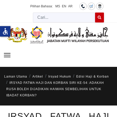
Pilihan Bahasa:
MS
EN
AR
Cari
Type 2 or more 
accessible
Laman Utama
Artikel
Irsyad Hukum
Edisi Haji & Korban
IRSYAD FATWA HAJI DAN KORBAN SIRI KE-54: ADAKAH
RUSA BOLEH DIJADIKAN HAIWAN SEMBELIHAN UNTUK
IBADAT KORBAN?
IRSYAD FATWA HAJI