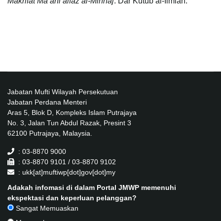
Makrifat Ma’ani alfaz al-Minhaj
. Dar Kutub al-Ilmiah.
Jabatan Mufti Wilayah Persekutuan
Jabatan Perdana Menteri
Aras 5, Blok D, Kompleks Islam Putrajaya
No. 3, Jalan Tun Abdul Razak, Presint 3
62100 Putrajaya, Malaysia.
: 03-8870 9000
: 03-8870 9101 / 03-8870 9102
: ukk[at]muftiwp[dot]gov[dot]my
Adakah infomasi di dalam Portal JMWP memenuhi
ekspektasi dan keperluan pelanggan?
Sangat Memuaskan