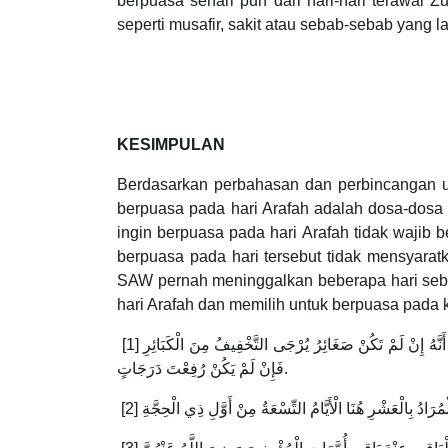
berpuasa sehari pun dari hari-hari terawal 
seperti musafir, sakit atau sebab-sebab yang la
KESIMPULAN
Berdasarkan perbahasan dan perbincangan u
berpuasa pada hari Arafah adalah dosa-dosa 
ingin berpuasa pada hari Arafah tidak wajib
berpuasa pada hari tersebut tidak mensyara
SAW pernah meninggalkan beberapa hari sebel
hari Arafah dan memilih untuk berpuasa pada 
[1] مَعْنَاهُ يُكَفِّرُ ذُنُوبَ صَائِمِهِ فِي السَّنَتَيْنِ قَالُوا وَالْمُرَادُ بِهَا الصَّغَائِرُ وَسَبَقَ بَيَانُ مِثْلِ هَذَا فِي تَكْفِيرِ الْخَطَايَا بِالْوُضُوءِ وَذَكَرْنَا هُنَاكَ أَنَّهُ إِنْ لَمْ تَكُنْ صَغَائِرُ يُرْجَى التَّخْفِيفُ مِنَ الْكَبَائِرِ
فَإِنْ لَمْ يَكُنْ رُفِعْتَ دَرَجَاتٍ.