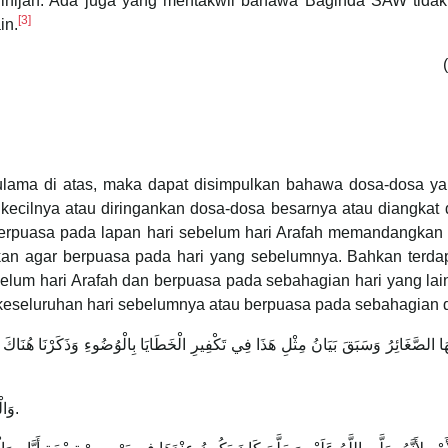
Zulhijah. Ada juga yang mentakwil bahawa Baginda SAW tidak
[3]
in.
lama di atas, maka dapat disimpulkan bahawa dosa-dosa y
kecilnya atau diringankan dosa-dosa besarnya atau diangkat 
 berpuasa pada lapan hari sebelum hari Arafah memandangkan
tkan agar berpuasa pada hari yang sebelumnya. Bahkan terd
um hari Arafah dan berpuasa pada sebahagian hari yang lain.
keseluruhan hari sebelumnya atau berpuasa pada sebahagian da
[2] وَالْمُرَادُ بِالْعَشْرِ هُنَا الْأَيَّامُ التِّسْعَةُ مِنْ أَوَّلِ ذِي الْحِجَّةِ.