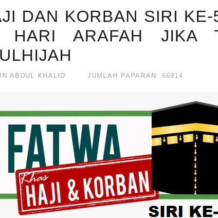
JI DAN KORBAN SIRI KE-
 HARI ARAFAH JIKA 
ZULHIJAH
IN ABDUL KHALID
JUMLAH PAPARAN: 66914