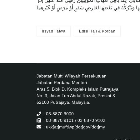
[3] متأول علي انها لم تره ولا يَلْزَمْ مِنْهُ تَرْكُهُ فِي نَفْسِ الْأَمْرِ لِأَنَّهُ صَلَّى اللَّهُ عَلَيْهِ وَسَلَّمَ كَانَ يَكُونُ عِنْدَهَا فِي يَوْمٍ مِنْ تِسْعَةِ أَيَّامٍ وَالْبَاقِي عِنْدَ بَاقِي أُمَّهَاتِ الْمُؤْمِنِينَ رَضِيَ اللَّهُ عَنْهُنَّ
ِهَا وَيَتْرُكُهُ فِي بَعْضِهَا لِعَارِضِ سَفَرٍ أَوْ مَرَضٍ أَوْ غَيْرِهِمَا
Irsyad Fatwa
Edisi Haji & Korban
Jabatan Mufti Wilayah Persekutuan
Jabatan Perdana Menteri
Aras 5, Blok D, Kompleks Islam Putrajaya
No. 3, Jalan Tun Abdul Razak, Presint 3
62100 Putrajaya, Malaysia.
: 03-8870 9000
: 03-8870 9101 / 03-8870 9102
: ukk[at]muftiwp[dot]gov[dot]my