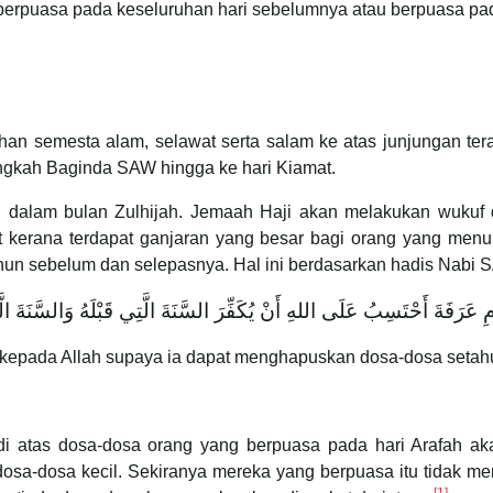
berpuasa pada keseluruhan hari sebelumnya atau berpuasa pada
Tuhan semesta alam, selawat serta salam ke atas junjungan 
angkah Baginda SAW hingga ke hari Kiamat.
 dalam bulan Zulhijah. Jemaah Haji akan melakukan wukuf d
ut kerana terdapat ganjaran yang besar bagi orang yang men
un sebelum dan selepasnya. Hal ini berdasarkan hadis Nabi S
ِ عَرَفَةَ أَحْتَسِبُ عَلَى اللهِ أَنْ يُكَفِّرَ السَّنَةَ الَّتِي قَبْلَهُ وَالسَّنَةَ الَّ
p kepada Allah supaya ia dapat menghapuskan dosa-dosa setah
i atas dosa-dosa orang yang berpuasa pada hari Arafah ak
 dosa-dosa kecil. Sekiranya mereka yang berpuasa itu tidak m