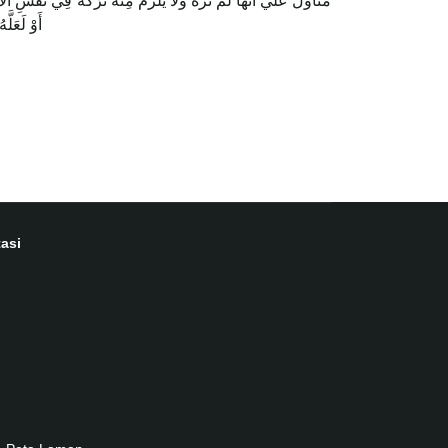
أَوْ لَعَل
asi