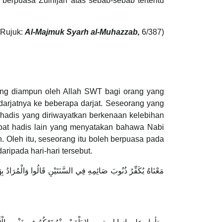
 berpuasa Zulhijah atas sebab-sebab tertentu
(Rujuk:
Al-Majmuk Syarh al-Muhazzab,
6/387)
ang diampun oleh Allah SWT bagi orang yang
darjatnya ke beberapa darjat. Seseorang yang
 hadis yang diriwayatkan berkenaan kelebihan
apat hadis lain yang menyatakan bahawa Nabi
 Oleh itu, seseorang itu boleh berpuasa pada
ripada hari-hari tersebut.