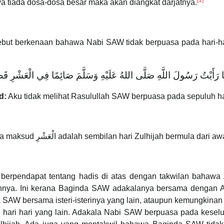
[1]
a tiada dosa-dosa besar maka akan diangkat darjatnya.
ebut berkenaan bahawa Nabi SAW tidak berpuasa pada hari-har
 ‌رَأَيْتُ ‌رَسُولَ ‌اللَّهِ ‌صَلَّى ‌اللهُ ‌عَلَيْهِ ‌وَسَلَّمَ ‌صَائِمًا ‌فِي ‌الْعَشْرِ ‌قَطّ
d:
Aku tidak melihat Rasulullah SAW berpuasa pada sepuluh har
Imam al-Nawawi menjelaskan hadis ini bahawa maksud الْعَشْرِ adalah sembilan hari Zulhijah bermula
erpendapat tentang hadis di atas dengan takwilan bahawa
a. Ini kerana Baginda SAW adakalanya bersama dengan Ais
da SAW bersama isteri-isterinya yang lain, ataupun kemungki
 hari hari yang lain. Adakala Nabi SAW berpuasa pada keselu