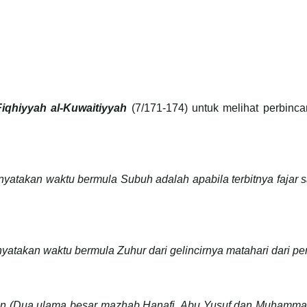
Fiqhiyyah al-Kuwaitiyyah
(7/171-174) untuk melihat perbinc
nyatakan waktu bermula Subuh adalah apabila terbitnya fajar 
yatakan waktu bermula Zuhur dari gelincirnya matahari dari pe
ain (Dua ulama besar mazhab Hanafi, Abu Yusuf dan Muhamma