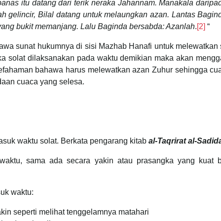
anas itu datang dari terik neraka Jahannam. Manakala dari
dah gelincir, Bilal datang untuk melaungkan azan. Lantas Bag
ayang bukit memanjang. Lalu Baginda bersabda: Azanlah
.
[2]
“
hawa sunat hukumnya di sisi Mazhab Hanafi untuk melewatkan 
jika solat dilaksanakan pada waktu demikian maka akan mengg
kefahaman bahawa harus melewatkan azan Zuhur sehingga cu
daan cuaca yang selesa.
asuk waktu solat. Berkata pengarang kitab
al-Taqrirat al-Sadid
waktu, sama ada secara yakin atau prasangka yang kuat b
uk waktu:
n seperti melihat tenggelamnya matahari