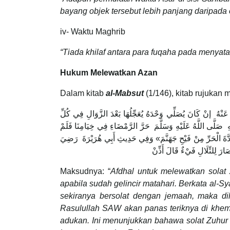
bayang objek tersebut lebih panjang daripada 
iv- Waktu Maghrib
“Tiada khilaf antara para fuqaha pada menyat
Hukum Melewatkan Azan
Dalam kitab
al-Mabsut
(1/146), kitab rujukan
 عَنْهُ إنْ كَانَ يُصَلِّي وَحْدَهُ يُعَجِّلُهَا بَعْدَ الزَّوَالِ فِي كُلِّ
ِ صَلَّى اللَّهُ عَلَيْهِ وَسَلَّمَ حَرَّ الرَّمْضَاءِ فِي خِيَامِنَا فَلَمْ
َّ شِدَّةَ الْحَرِّ مِنْ فَيْحِ جَهَنَّمَ» وَفِي حَدِيثِ أَبِي هُرَيْرَةَ رَضِيَ
ارَ لِلتِّلَالِ فَيْءٌ قَالَ أَذِّنْ
Maksudnya: “
Afdhal untuk melewatkan sola
apabila sudah gelincir matahari. Berkata al-Sy
sekiranya bersolat dengan jemaah, maka di
Rasulullah SAW akan panas teriknya di khe
adukan. Ini menunjukkan bahawa solat Zuhur 