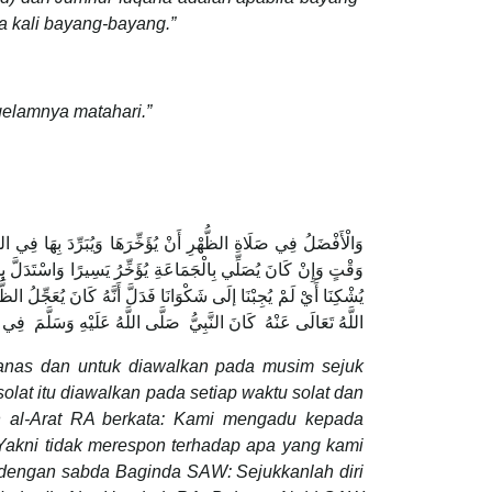
ua kali bayang-bayang.”
gelamnya matahari.”
وَالْأَفْضَلُ فِي صَلَاةِ الظُّهْرِ أَنْ يُؤَخِّرَهَا وَيُبَرِّدَ بِهَا فِي ا
وَقْتٍ وَإِنْ كَانَ يُصَلِّي بِالْجَمَاعَةِ يُؤَخِّرُ يَسِيرًا وَاسْتَدَلَّ ب
يُشْكِنَا أَيْ لَمْ يُجِبْنَا إلَى شَكْوَانَا فَدَلَّ أَنَّهُ كَانَ يُعَجِّلُ الظ
اللَّهُ تَعَالَى عَنْهُ كَانَ النَّبِيُّ صَلَّى اللَّهُ عَلَيْهِ وَسَلَّمَ فِي س
anas dan untuk diawalkan pada musim sejuk
solat itu diawalkan pada setiap waktu solat dan
in al-Arat RA berkata: Kami mengadu kepada
akni tidak merespon terhadap apa yang kami
l dengan sabda Baginda SAW: Sejukkanlah diri