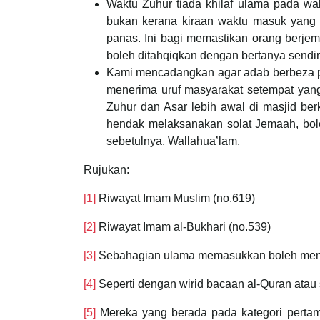
Waktu Zuhur tiada khilaf ulama pada wa
bukan kerana kiraan waktu masuk yang 
panas. Ini bagi memastikan orang berje
boleh ditahqiqkan dengan bertanya sendi
Kami mencadangkan agar adab berbeza pe
menerima uruf masyarakat setempat yang 
Zuhur dan Asar lebih awal di masjid b
hendak melaksanakan solat Jemaah, boleh
sebetulnya. Wallahua’lam.
Rujukan
:
[1]
Riwayat Imam Muslim (no.619)
[2]
Riwayat Imam al-Bukhari (no.539)
[3]
Sebahagian ulama memasukkan boleh menggu
[4]
Seperti dengan wirid bacaan al-Quran atau 
[5]
Mereka yang berada pada kategori pertama