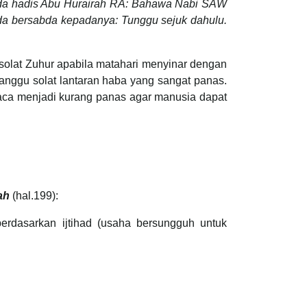
pada hadis Abu Hurairah RA: Bahawa Nabi SAW
inda bersabda kepadanya: Tunggu sejuk dahulu.
solat Zuhur apabila matahari menyinar dengan
anggu solat lantaran haba yang sangat panas.
aca menjadi kurang panas agar manusia dapat
ah
(hal.199):
erdasarkan ijtihad (usaha bersungguh untuk