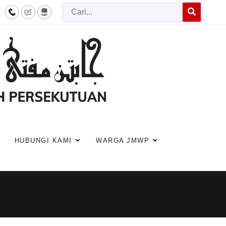
Cari
Type 2 or more c
HUBUNGI KAMI
WARGA JMWP