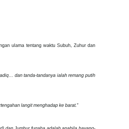
angan ulama tentang waktu Subuh, Zuhur dan
sadiq… dan tanda-tandanya ialah remang putih
rtengahan langit menghadap ke barat.”
d) dan Jumhur fuqaha adalah apabila bayang-