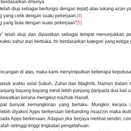
 berdasarkan ilmunya
lah diuji sebagai berfungsi dengan tepat) atau tukang azan ya
g yang celik dengan suatu pekerjaan.
[4]
g yang buta dengan suatu pekerjaan
”
[5]
o” telah diuji dan dipastikan sebagai tempat menunjukkan 
ktu sahur dan berbuka. Ini berdasarkan kategori yang ketiga y
bincangan di atas, maka kami menyimpulkan beberapa keputusan
 masuk waktu solat Subuh, Zuhur dan Maghrib. Namun dalam m
anjang bayang-bayang mesti lebih panjang daripada dua kali s
dilewatkan kerana mengikut mazhab Hanafi.
at banyak kemungkinan yang berlaku. Mungkin kerana ijt
a lebih diyakini Apps berkenaan berbanding muazzin maka ikut
da Apps berkenaan. Adapun jika berjaya melihat sendiri, conto
alah setinggi-tinggi tingkatan pengetahuan.