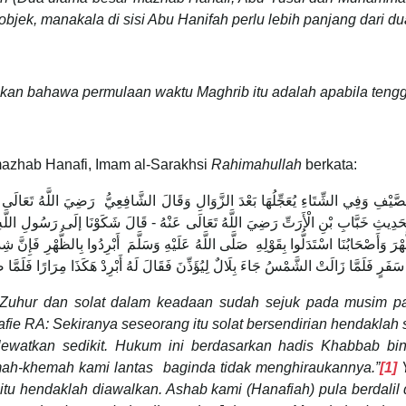
objek, manakala di sisi Abu Hanifah perlu lebih panjang dari d
akan bahawa permulaan waktu Maghrib itu adalah apabila teng
 mazhab Hanafi, Imam al-Sarakhsi
Rahimahullah
berkata:
لصَّيْفِ وَفِي الشِّتَاءِ يُعَجِّلُهَا بَعْدَ الزَّوَالِ وَقَالَ الشَّافِعِيُّ رَضِيَ اللَّهُ تَعَالَى
ِحَدِيثِ خَبَّابِ بْنِ الْأَرَتِّ رَضِيَ اللَّهُ تَعَالَى عَنْهُ - قَالَ شَكَوْنَا إلَى رَسُولِ اللَّه
ُّهْرَ وَأَصْحَابُنَا اسْتَدَلُّوا بِقَوْلِهِ صَلَّى اللَّهُ عَلَيْهِ وَسَلَّمَ أَبْرِدُوا بِالظُّهْرِ فَإِن
َفَرٍ فَلَمَّا زَالَتْ الشَّمْسُ جَاءَ بِلَالٌ لِيُؤَذِّنَ فَقَالَ لَهُ أَبْرِدْ هَكَذَا مِرَارًا فَلَمَّا صَ
t Zuhur dan solat dalam keadaan sudah sejuk pada musim p
afie RA: Sekiranya seseorang itu solat bersendirian hendaklah 
lewatkan sedikit. Hukum ini berdasarkan hadis Khabbab b
mah-khemah kami lantas baginda tidak menghiraukannya.”
[1]
Y
itu hendaklah diawalkan. Ashab kami (Hanafiah) pula berdali