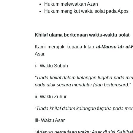
Hukum melewatkan Azan
Hukum mengikut waktu solat pada Apps
Khilaf ulama berkenaan waktu-waktu solat
Kami merujuk kepada kitab
al-Mausu`ah al-
Asar.
i- Waktu Subuh
“Tiada khilaf dalam kalangan fuqaha pada me
pada ufuk secara mendatar (dan berterusan).”
ii- Waktu Zuhur
“
Tiada khilaf dalam kalangan fuqaha pada men
iii- Waktu Asar
“
Adapun permulaan waktu Asar di sisi Sahib