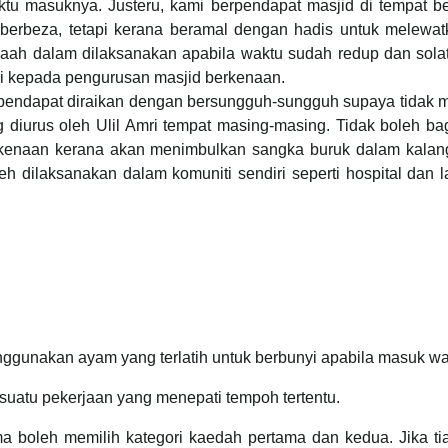
ktu masuknya. Justeru, kami berpendapat masjid di tempat 
berbeza, tetapi kerana beramal dengan hadis untuk melewat
maah dalam dilaksanakan apabila waktu sudah redup dan solat
ri kepada pengurusan masjid berkenaan.
ndapat diraikan dengan bersungguh-sungguh supaya tidak men
diurus oleh Ulil Amri tempat masing-masing. Tidak boleh bag
erkenaan kerana akan menimbulkan sangka buruk dalam kalan
 dilaksanakan dalam komuniti sendiri seperti hospital dan l
nakan ayam yang terlatih untuk berbunyi apabila masuk wak
suatu pekerjaan yang menepati tempoh tertentu.
 boleh memilih kategori kaedah pertama dan kedua. Jika ti