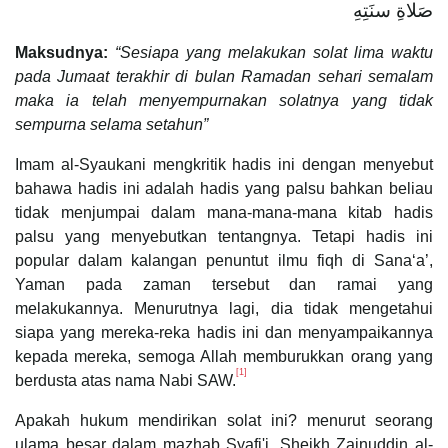
صَلاةِ سنَتِهِ
Maksudnya:
“Sesiapa yang melakukan solat lima waktu
pada Jumaat terakhir di bulan Ramadan sehari semalam
maka ia telah menyempurnakan solatnya yang tidak
sempurna selama setahun”
Imam al-Syaukani mengkritik hadis ini dengan menyebut
bahawa hadis ini adalah hadis yang palsu bahkan beliau
tidak menjumpai dalam mana-mana-mana kitab hadis
palsu yang menyebutkan tentangnya. Tetapi hadis ini
popular dalam kalangan penuntut ilmu fiqh di Sanaʻa’,
Yaman pada zaman tersebut dan ramai yang
melakukannya. Menurutnya lagi, dia tidak mengetahui
siapa yang mereka-reka hadis ini dan menyampaikannya
kepada mereka, semoga Allah memburukkan orang yang
[1]
berdusta atas nama Nabi SAW.
Apakah hukum mendirikan solat ini? menurut seorang
ulama besar dalam mazhab Syafi'i, Sheikh Zainuddin al-