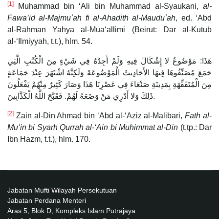
[1]
Muhammad bin ‘Ali bin Muhammad al-Syaukani,
al-
Fawa’id al-Majmuʻah fi al-Ahadith al-Mauduʻah
, ed. ‘Abd
al-Rahman Yahya al-Muaʻallimi (Beirut: Dar al-Kutub
al-‘Ilmiyyah, t.t.), hlm. 54.
هَذَا: مَوْضُوعٌ لا إِشْكَالَ فِيهِ وَلَمْ أَجِدْهُ فِي شَيْءٍ مِنَ الْكُتُبِ الَّتِي
جَمَعَ مُصَنِّفُوهَا فِيهَا الأَحَادِيثَ الْمَوْضُوعَةَ وَلَكِنَّهُ اشْتَهَرَ عِنْدَ جَمَاعَةٍ
مِنَ الْمُتَفَقِّهَةِ بِمَدِينَةِ صَنْعَاءَ فِي عَصْرِنَا هَذَا وَصَارَ كَثِيرٌ مِنْهُمْ يَفْعَلُونَ
ذَلِكَ وَلا أَدْرِي مَنْ وَضَعَهُ لَهُمْ. فَقَبَّحَ اللَّهُ الْكَذَّابِينَ.
[2]
Zain al-Din Ahmad bin ‘Abd al-‘Aziz al-Malibari,
Fath al-
Muʻin bi Syarh Qurrah al-‘Ain bi Muhimmat al-Din
(t.tp.: Dar
Ibn Hazm, t.t.), hlm. 170.
Jabatan Mufti Wilayah Persekutuan
Jabatan Perdana Menteri
Aras 5, Blok D, Kompleks Islam Putrajaya