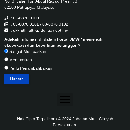
No. 3, Jalan Tun Abdul Razak, Presint 3
62100 Putrajaya, Malaysia.
: 03-8870 9000
: 03-8870 9101 / 03-8870 9102
: ukk[at]muftiwp[dot]gov[dot]my
Adakah infomasi di dalam Portal JMWP memenuhi
ekspektasi dan keperluan pelanggan?
Sangat Memuaskan
Memuaskan
Perlu Penambahbaikan
Penafian
Hak Cipta Terpelihara © 2024 Jabatan Mufti Wilayah
Dasar Keselamatan
Persekutuan