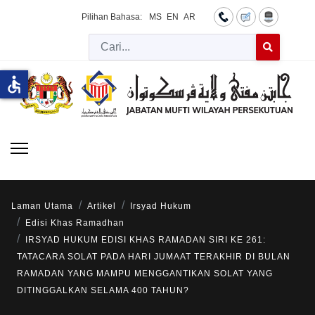
Pilihan Bahasa:
MS
EN
AR
Cari
Type 2 or more 
accessible
Laman Utama
Artikel
Irsyad Hukum
Edisi Khas Ramadhan
IRSYAD HUKUM EDISI KHAS RAMADAN SIRI KE 261:
TATACARA SOLAT PADA HARI JUMAAT TERAKHIR DI BULAN
RAMADAN YANG MAMPU MENGGANTIKAN SOLAT YANG
DITINGGALKAN SELAMA 400 TAHUN?