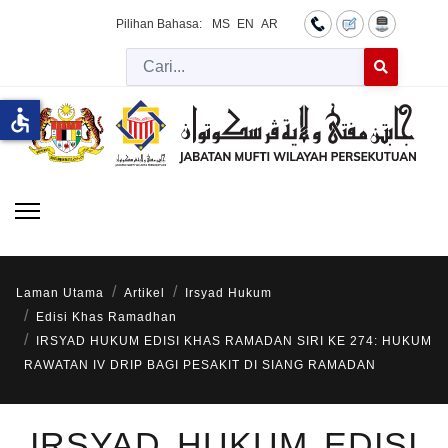
Pilihan Bahasa:
MS
EN
AR
Cari
Type 2 or more 
accessible
Laman Utama
Artikel
Irsyad Hukum
Edisi Khas Ramadhan
IRSYAD HUKUM EDISI KHAS RAMADAN SIRI KE 274: HUKUM
RAWATAN IV DRIP BAGI PESAKIT DI SIANG RAMADAN
IRSYAD HUKUM EDISI