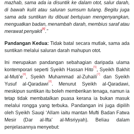
mazhab, sama ada ia disuntik ke dalam otot, salur darah,
di bawah kulit atau saluran sumsum tulang. Begitu juga
sama ada suntikan itu dibuat bertujuan mengenyangkan,
menguatkan badan, menambah darah, membius saraf atau
[4]
merawat penyakit
."
Pandangan Kedua:
Tidak batal secara mutlak, sama ada
suntikan melalui saluran darah mahupun otot.
Ini merupakan pandangan sebahagian daripada ulama
[5]
kontemporari seperti Syeikh Hassan Hito
, Syeikh Bakhit
[6]
[7]
al-Muti’e
, Syeikh Muhammad al-Zuhaili
dan Syeikh
[8]
Yusuf al-Qaradawi
. Menurut Syeikh al-Qaradawi,
meskipun suntikan itu boleh memberikan tenaga, namun ia
tetap tidak membatalkan puasa kerana ia bukan masuk
melalui rongga yang terbuka. Pandangan ini juga dipilih
oleh Syeikh Sauqi ‘Allam iaitu mantan Mufti Badan Fatwa
Mesir (Dar al-Ifta’ al-Misriyyah). Beliau dalam
penjelasannya menyebut: