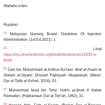
Wallahu a'lam
Rujukan:
[1]
Malaysian Nursing Board, Guideline Of Injection
Administration. (1st Ed.2021). 1.
[2]
Lihat
https://my.clevelandclinic.org/health/treatments/21635-iv-
fluids
[3]
Zain bin Muhammad al-Aidirus Ba’lawi,
Ithaf al-Anam bi
Ahkam al-Siyam: Dirasah Fiqhiyyah Muqaranah
, (Mesir:
Dar al-Talib al-Azhari, 2016), 52.
[4]
Muhammad Iwad bin Tohir,
Hukm al-Ibrah fi Nahar
Ramadan
, (Hadramaut: Dar al-Toli’ah, 1962), 31.
[5]