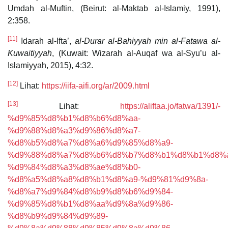
Umdah al-Muftin, (Beirut: al-Maktab al-Islamiy, 1991),
2:358.
[11]
Idarah al-Ifta’,
al-Durar al-Bahiyyah min al-Fatawa al-
Kuwaitiyyah
, (Kuwait: Wizarah al-Auqaf wa al-Syu’u al-
Islamiyyah, 2015), 4:32.
[12]
Lihat:
https://iifa-aifi.org/ar/2009.html
[13]
Lihat:
https://aliftaa.jo/fatwa/1391/-
%d9%85%d8%b1%d8%b6%d8%aa-
%d9%88%d8%a3%d9%86%d8%a7-
%d8%b5%d8%a7%d8%a6%d9%85%d8%a9-
%d9%88%d8%a7%d8%b6%d8%b7%d8%b1%d8%b1%d8%a
%d9%84%d8%a3%d8%ae%d8%b0-
%d8%a5%d8%a8%d8%b1%d8%a9-%d9%81%d9%8a-
%d8%a7%d9%84%d8%b9%d8%b6%d9%84-
%d9%85%d8%b1%d8%aa%d9%8a%d9%86-
%d8%b9%d9%84%d9%89-