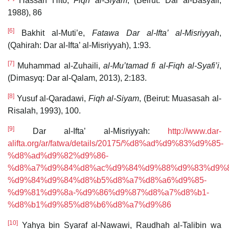
Hassan Hito,
Fiqh al-Siyam
, (Beirut: Dar al-Basyair,
1988), 86
[6]
Bakhit al-Muti’e,
Fatawa Dar al-Ifta’ al-Misriyyah
,
(Qahirah: Dar al-Ifta’ al-Misriyyah), 1:93.
[7]
Muhammad al-Zuhaili,
al-Mu’tamad fi al-Fiqh al-Syafi’i
,
(Dimasyq: Dar al-Qalam, 2013), 2:183.
[8]
Yusuf al-Qaradawi,
Fiqh al-Siyam
, (Beirut: Muasasah al-
Risalah, 1993), 100.
[9]
Dar al-Ifta’ al-Misriyyah:
http://www.dar-
alifta.org/ar/fatwa/details/20175/%d8%ad%d9%83%d9%85-
%d8%ad%d9%82%d9%86-
%d8%a7%d9%84%d8%ac%d9%84%d9%88%d9%83%d9%8
%d9%84%d9%84%d8%b5%d8%a7%d8%a6%d9%85-
%d9%81%d9%8a-%d9%86%d9%87%d8%a7%d8%b1-
%d8%b1%d9%85%d8%b6%d8%a7%d9%86
[10]
Yahya bin Syaraf al-Nawawi, Raudhah al-Talibin wa