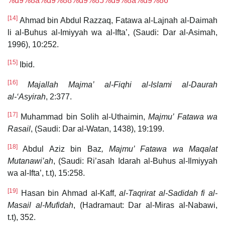
%d9%8a%d9%88%d9%85%d9%8a%d9%86
[14]
Ahmad bin Abdul Razzaq, Fatawa al-Lajnah al-Daimah
li al-Buhus al-Imiyyah wa al-Ifta’, (Saudi: Dar al-Asimah,
1996), 10:252.
[15]
Ibid.
[16]
Majallah Majma’ al-Fiqhi al-Islami al-Daurah
al-‘Asyirah
, 2:377.
[17]
Muhammad bin Solih al-Uthaimin,
Majmu’ Fatawa wa
Rasail
, (Saudi: Dar al-Watan, 1438), 19:199.
[18]
Abdul Aziz bin Baz
, Majmu’ Fatawa wa Maqalat
Mutanawi’ah
, (Saudi: Ri’asah Idarah al-Buhus al-Ilmiyyah
wa al-Ifta’, t.t), 15:258.
[19]
Hasan bin Ahmad al-Kaff,
al-Taqrirat al-Sadidah fi al-
Masail al-Mufidah
, (Hadramaut: Dar al-Miras al-Nabawi,
t.t), 352.