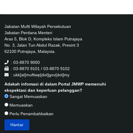
Jabatan Mufti Wilayah Persekutuan
Jabatan Perdana Menteri
Aras 5, Blok D, Kompleks Islam Putrajaya
No. 3, Jalan Tun Abdul Razak, Presint 3
62100 Putrajaya, Malaysia.
: 03-8870 9000
: 03-8870 9101 / 03-8870 9102
: ukk[at]muftiwp[dot]gov[dot]my
Adakah infomasi di dalam Portal JMWP memenuhi
ekspektasi dan keperluan pelanggan?
Sangat Memuaskan
Memuaskan
Perlu Penambahbaikan