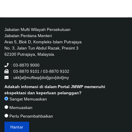
Jabatan Mufti Wilayah Persekutuan
Jabatan Perdana Menteri
Aras 5, Blok D, Kompleks Islam Putrajaya
No. 3, Jalan Tun Abdul Razak, Presint 3
62100 Putrajaya, Malaysia.
: 03-8870 9000
: 03-8870 9101 / 03-8870 9102
: ukk[at]muftiwp[dot]gov[dot]my
Adakah infomasi di dalam Portal JMWP memenuhi
ekspektasi dan keperluan pelanggan?
Sangat Memuaskan
Memuaskan
Perlu Penambahbaikan