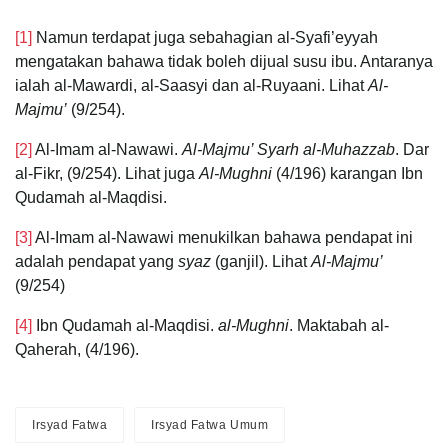
[1]
Namun terdapat juga sebahagian al-Syafi’eyyah
mengatakan bahawa tidak boleh dijual susu ibu. Antaranya
ialah al-Mawardi, al-Saasyi dan al-Ruyaani. Lihat
Al-
Majmu’
(9/254).
[2]
Al-Imam al-Nawawi.
Al-Majmu’ Syarh al-Muhazzab
. Dar
al-Fikr, (9/254). Lihat juga
Al-Mughni
(4/196) karangan Ibn
Qudamah al-Maqdisi.
[3]
Al-Imam al-Nawawi menukilkan bahawa pendapat ini
adalah pendapat yang
syaz
(ganjil). Lihat
Al-Majmu’
(9/254)
[4]
Ibn Qudamah al-Maqdisi.
al-Mughni
. Maktabah al-
Qaherah, (4/196).
Irsyad Fatwa
Irsyad Fatwa Umum