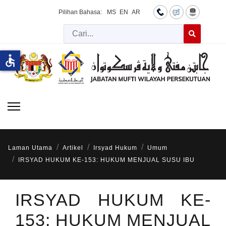
Pilihan Bahasa:
MS
EN
AR
Cari
Type 2 or more 
accessible
Laman Utama
Artikel
Irsyad Hukum
Umum
IRSYAD HUKUM KE-153: HUKUM MENJUAL SUSU IBU
IRSYAD HUKUM KE-
153: HUKUM MENJUAL