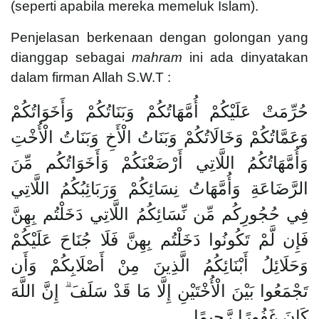
(seperti apabila mereka memeluk Islam).
Penjelasan berkenaan dengan golongan yang
dianggap sebagai
mahram
ini ada dinyatakan
dalam firman Allah S.W.T :
حُرِّمَتْ عَلَيْكُمْ أُمَّهَاتُكُمْ وَبَنَاتُكُمْ وَأَخَوَاتُكُمْ
وَعَمَّاتُكُمْ وَخَالَاتُكُمْ وَبَنَاتُ الْأَخِ وَبَنَاتُ الْأُخْتِ
وَأُمَّهَاتُكُمُ اللَّاتِي أَرْضَعْنَكُمْ وَأَخَوَاتُكُم مِّنَ
الرَّضَاعَةِ وَأُمَّهَاتُ نِسَائِكُمْ وَرَبَائِبُكُمُ اللَّاتِي
فِي حُجُورِكُم مِّن نِّسَائِكُمُ اللَّاتِي دَخَلْتُم بِهِنَّ
فَإِن لَّمْ تَكُونُوا دَخَلْتُم بِهِنَّ فَلَا جُنَاحَ عَلَيْكُمْ
وَحَلَائِلُ أَبْنَائِكُمُ الَّذِينَ مِنْ أَصْلَابِكُمْ وَأَن
تَجْمَعُوا بَيْنَ الْأُخْتَيْنِ إِلَّا مَا قَدْ سَلَفَ ۗ إِنَّ اللَّهَ
كَانَ غَفُورًا رَّحِيمًا