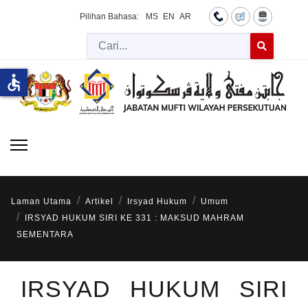
Pilihan Bahasa:
MS
EN
AR
Cari
Type 2 or more 
accessible
Laman Utama
Artikel
Irsyad Hukum
Umum
IRSYAD HUKUM SIRI KE 331 : MAKSUD MAHRAM
SEMENTARA
IRSYAD HUKUM SIRI