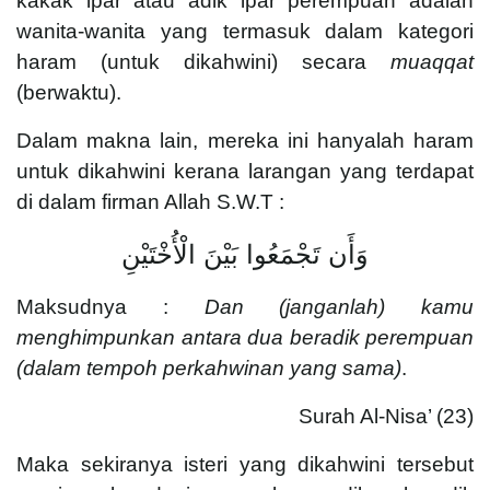
kakak ipar atau adik ipar perempuan adalah
wanita-wanita yang termasuk dalam kategori
haram (untuk dikahwini) secara
muaqqat
(berwaktu).
Dalam makna lain, mereka ini hanyalah haram
untuk dikahwini kerana larangan yang terdapat
di dalam firman Allah S.W.T :
وَأَن تَجْمَعُوا بَيْنَ الْأُخْتَيْنِ
Maksudnya :
Dan (janganlah) kamu
menghimpunkan antara dua beradik perempuan
(dalam tempoh perkahwinan yang sama)
.
Surah Al-Nisa’ (23)
Maka sekiranya isteri yang dikahwini tersebut