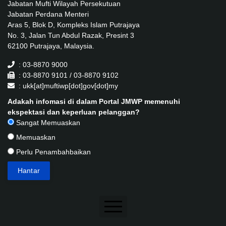
Jabatan Mufti Wilayah Persekutuan
Jabatan Perdana Menteri
Aras 5, Blok D, Kompleks Islam Putrajaya
No. 3, Jalan Tun Abdul Razak, Presint 3
62100 Putrajaya, Malaysia.
: 03-8870 9000
: 03-8870 9101 / 03-8870 9102
: ukk[at]muftiwp[dot]gov[dot]my
Adakah infomasi di dalam Portal JMWP memenuhi
ekspektasi dan keperluan pelanggan?
Sangat Memuaskan
Memuaskan
Perlu Penambahbaikan