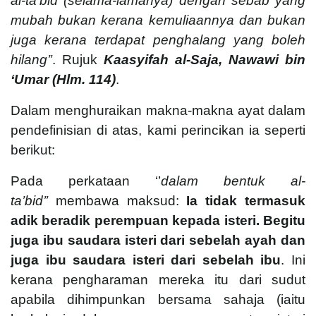
al-ta’bid (selama-lamanya) dengan sebab yang
mubah bukan kerana kemuliaannya dan bukan
juga kerana terdapat penghalang yang boleh
hilang’’
. Rujuk
Kaasyifah al-Saja, Nawawi bin
‘Umar (Hlm. 114)
.
Dalam menghuraikan makna-makna ayat dalam
pendefinisian di atas, kami perincikan ia seperti
berikut:
Pada perkataan ‘’
dalam bentuk al-
ta’bid’’
membawa maksud:
Ia tidak termasuk
adik beradik perempuan kepada isteri. Begitu
juga ibu saudara isteri dari sebelah ayah dan
juga ibu saudara isteri dari sebelah ibu
. Ini
kerana pengharaman mereka itu dari sudut
apabila dihimpunkan bersama sahaja (iaitu