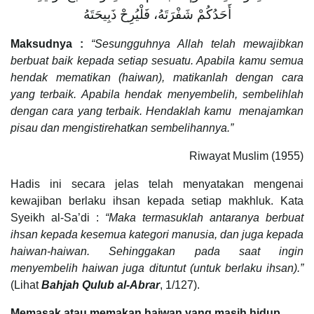
أَحَدُكُمْ شَفْرَتَهُ، فَلْيُرِحْ ذَبِيحَتَهُ
Maksudnya :
“Sesungguhnya Allah telah mewajibkan
berbuat baik kepada setiap sesuatu. Apabila kamu semua
hendak mematikan (haiwan), matikanlah dengan cara
yang terbaik. Apabila hendak menyembelih, sembelihlah
dengan cara yang terbaik. Hendaklah kamu menajamkan
pisau dan mengistirehatkan sembelihannya.”
Riwayat Muslim (1955)
Hadis ini secara jelas telah menyatakan mengenai
kewajiban berlaku ihsan kepada setiap makhluk. Kata
Syeikh al-Sa’di :
“Maka termasuklah antaranya berbuat
ihsan kepada kesemua kategori manusia, dan juga kepada
haiwan-haiwan. Sehinggakan pada saat ingin
menyembelih haiwan juga dituntut (untuk berlaku ihsan).”
(Lihat
Bahjah Qulub al-Abrar
, 1/127).
Memasak atau memakan haiwan yang masih hidup