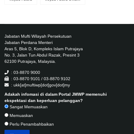
Jabatan Mufti Wilayah Persekutuan
Jabatan Perdana Menteri
Aras 5, Blok D, Kompleks Islam Putrajaya
No. 3, Jalan Tun Abdul Razak, Presint 3
62100 Putrajaya, Malaysia.
: 03-8870 9000
: 03-8870 9101 / 03-8870 9102
: ukk[at]muftiwp[dot]gov[dot]my
Adakah infomasi di dalam Portal JMWP memenuhi
ekspektasi dan keperluan pelanggan?
Sangat Memuaskan
Memuaskan
Perlu Penambahbaikan