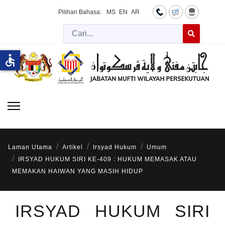
Pilihan Bahasa:
MS
EN
AR
Cari
Type 2 or more 
accessible
Laman Utama
Artikel
Irsyad Hukum
Umum
IRSYAD HUKUM SIRI KE-409 : HUKUM MEMASAK ATAU
MEMAKAN HAIWAN YANG MASIH HIDUP
IRSYAD HUKUM SIRI