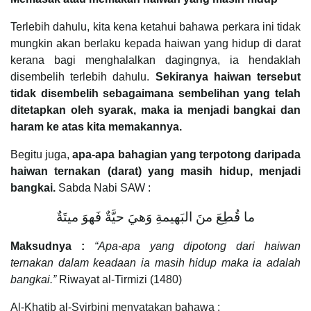
Terlebih dahulu, kita kena ketahui bahawa perkara ini tidak
mungkin akan berlaku kepada haiwan yang hidup di darat
kerana bagi menghalalkan dagingnya, ia hendaklah
disembelih terlebih dahulu.
Sekiranya haiwan tersebut
tidak disembelih sebagaimana sembelihan yang telah
ditetapkan oleh syarak, maka ia menjadi bangkai dan
haram ke atas kita memakannya.
Begitu juga,
apa-apa bahagian yang terpotong daripada
haiwan ternakan (darat) yang masih hidup, menjadi
bangkai.
Sabda Nabi SAW :
ما قُطِعَ منَ البَهيمةِ وَهيَ حيَّةٌ فَهوَ ميتَةٌ
Maksudnya :
“Apa-apa yang dipotong dari haiwan
ternakan dalam keadaan ia masih hidup maka ia adalah
bangkai.”
Riwayat al-Tirmizi (1480)
Al-Khatib al-Syirbini menyatakan bahawa :