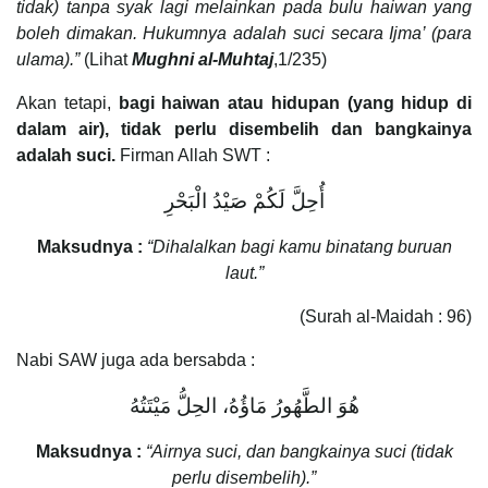
tidak) tanpa syak lagi melainkan pada bulu haiwan yang
boleh dimakan. Hukumnya adalah suci secara Ijma’ (para
ulama).”
(Lihat
Mughni al-Muhtaj
,1/235)
Akan tetapi,
bagi haiwan atau hidupan (yang hidup di
dalam air), tidak perlu disembelih dan bangkainya
adalah suci.
Firman Allah SWT :
أُحِلَّ لَكُمْ صَيْدُ الْبَحْرِ
Maksudnya :
“Dihalalkan bagi kamu binatang buruan
laut.”
(Surah al-Maidah : 96)
Nabi SAW juga ada bersabda :
هُوَ الطَّهُورُ مَاؤُهُ، الحِلُّ مَيْتَتُهُ
Maksudnya :
“Airnya suci, dan bangkainya suci (tidak
perlu disembelih).”