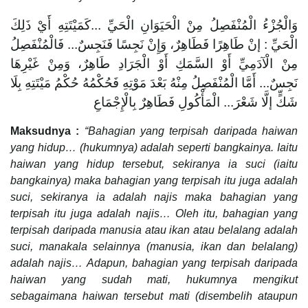
وَالْجُزْءُ الْمُنْفَصِلُ مِنْ الْحَيَوَانِ الْحَيِّ ...كَمَيْتَتِهِ أَيْ ذَلِكَ
الْحَيِّ : إنْ طَاهِرًا فَطَاهِرٌ، وَإِنْ نَجِسًا فَنَجِسٌ... فَالْمُنْفَصِلُ
مِنْ الْآدَمِيِّ أَوْ السَّمَكِ أَوْ الْجَرَادِ طَاهِرٌ، وَمِنْ غَيْرِهَا
نَجِسٌ... أَمَّا الْمُنْفَصِلُ مِنْهُ بَعْدَ مَوْتِهِ فَحُكْمُهُ حُكْمُ مَيْتَتِهِ بِلَا
شَكٍّ إلَّا شَعْرَ... الْمَأْكُولِ فَطَاهِرٌ بِالْإِجْمَاعِ
Maksudnya :
“Bahagian yang terpisah daripada haiwan
yang hidup… (hukumnya) adalah seperti bangkainya. Iaitu
haiwan yang hidup tersebut, sekiranya ia suci (iaitu
bangkainya) maka bahagian yang terpisah itu juga adalah
suci, sekiranya ia adalah najis maka bahagian yang
terpisah itu juga adalah najis… Oleh itu, bahagian yang
terpisah daripada manusia atau ikan atau belalang adalah
suci, manakala selainnya (manusia, ikan dan belalang)
adalah najis… Adapun, bahagian yang terpisah daripada
haiwan yang sudah mati, hukumnya mengikut
sebagaimana haiwan tersebut mati (disembelih ataupun