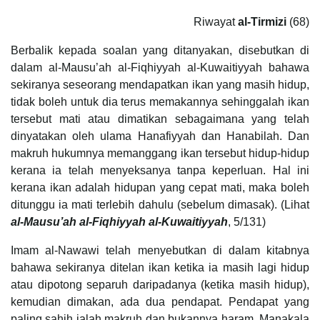
Riwayat
al-Tirmizi
(68)
Berbalik kepada soalan yang ditanyakan, disebutkan di
dalam al-Mausu’ah al-Fiqhiyyah al-Kuwaitiyyah bahawa
sekiranya seseorang mendapatkan ikan yang masih hidup,
tidak boleh untuk dia terus memakannya sehinggalah ikan
tersebut mati atau dimatikan sebagaimana yang telah
dinyatakan oleh ulama Hanafiyyah dan Hanabilah. Dan
makruh hukumnya memanggang ikan tersebut hidup-hidup
kerana ia telah menyeksanya tanpa keperluan. Hal ini
kerana ikan adalah hidupan yang cepat mati, maka boleh
ditunggu ia mati terlebih dahulu (sebelum dimasak). (Lihat
al-Mausu’ah al-Fiqhiyyah al-Kuwaitiyyah
, 5/131)
Imam al-Nawawi telah menyebutkan di dalam kitabnya
bahawa sekiranya ditelan ikan ketika ia masih lagi hidup
atau dipotong separuh daripadanya (ketika masih hidup),
kemudian dimakan, ada dua pendapat. Pendapat yang
paling sahih ialah makruh dan bukannya haram. Manakala