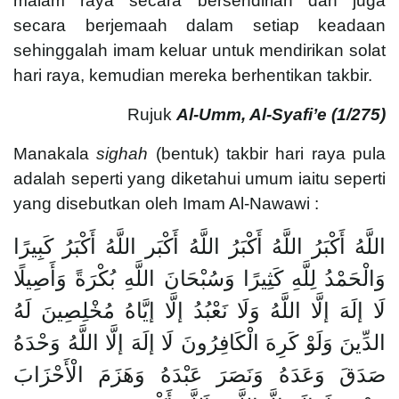
malam raya secara bersendirian dan juga
secara berjemaah dalam setiap keadaan
sehinggalah imam keluar untuk mendirikan solat
hari raya, kemudian mereka berhentikan takbir.
Rujuk
Al-Umm, Al-Syafi’e (
1/275)
Manakala
sighah
(bentuk) takbir hari raya pula
adalah seperti yang diketahui umum iaitu seperti
yang disebutkan oleh Imam Al-Nawawi :
اللَّهُ أَكْبَرُ اللَّهُ أَكْبَرُ اللَّهُ أَكْبَر اللَّهُ أَكْبَرُ كَبِيرًا
وَالْحَمْدُ لِلَّهِ كَثِيرًا وَسُبْحَانَ اللَّهِ بُكْرَةً وَأَصِيلًا
لَا إلَهَ إلَّا اللَّهُ وَلَا نَعْبُدُ إلَّا إيَّاهُ مُخْلِصِينَ لَهُ
الدِّينَ وَلَوْ كَرِهَ الْكَافِرُونَ لَا إلَهَ إلَّا اللَّهُ وَحْدَهُ
صَدَقَ وَعَدَهُ وَنَصَرَ عَبْدَهُ وَهَزَمَ الْأَحْزَابَ