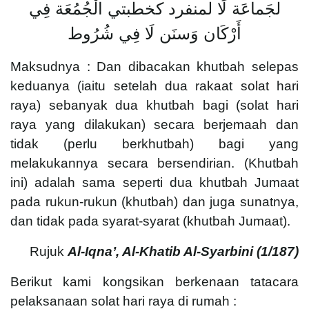
لجَماعَة لَا لمنفرد كخطبتي الْجُمُعَة فِي
أَرْكَان وَسنَن لَا فِي شُرُوط
Maksudnya : Dan dibacakan khutbah selepas
keduanya (iaitu setelah dua rakaat solat hari
raya) sebanyak dua khutbah bagi (solat hari
raya yang dilakukan) secara berjemaah dan
tidak (perlu berkhutbah) bagi yang
melakukannya secara bersendirian. (Khutbah
ini) adalah sama seperti dua khutbah Jumaat
pada rukun-rukun (khutbah) dan juga sunatnya,
dan tidak pada syarat-syarat (khutbah Jumaat).
Rujuk
Al-Iqna’, Al-Khatib Al-Syarbini (
1/187)
Berikut kami kongsikan berkenaan tatacara
pelaksanaan solat hari raya di rumah :