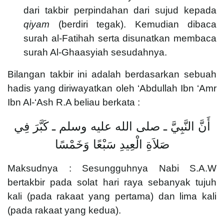
dari takbir perpindahan dari sujud kepada
qiyam
(berdiri tegak). Kemudian dibaca
surah al-Fatihah serta disunatkan membaca
surah Al-Ghaasyiah sesudahnya.
Bilangan takbir ini adalah berdasarkan sebuah
hadis yang diriwayatkan oleh ‘Abdullah Ibn ‘Amr
Ibn Al-‘Ash R.A beliau berkata :
أَنَّ النَّبِيَّ ـ صلى الله عليه وسلم ـ كَبَّرَ فِي
صَلاَةِ الْعِيدِ سَبْعًا وَخَمْسًا
Maksudnya : Sesungguhnya Nabi S.A.W
bertakbir pada solat hari raya sebanyak tujuh
kali (pada rakaat yang pertama) dan lima kali
(pada rakaat yang kedua).