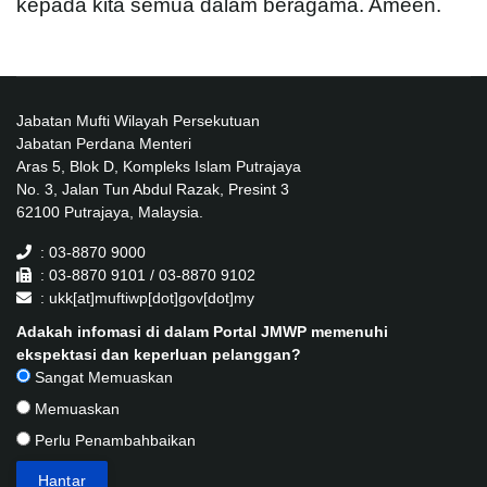
kepada kita semua dalam beragama. Ameen.
Jabatan Mufti Wilayah Persekutuan
Jabatan Perdana Menteri
Aras 5, Blok D, Kompleks Islam Putrajaya
No. 3, Jalan Tun Abdul Razak, Presint 3
62100 Putrajaya, Malaysia.
: 03-8870 9000
: 03-8870 9101 / 03-8870 9102
: ukk[at]muftiwp[dot]gov[dot]my
Adakah infomasi di dalam Portal JMWP memenuhi
ekspektasi dan keperluan pelanggan?
Sangat Memuaskan
Memuaskan
Perlu Penambahbaikan