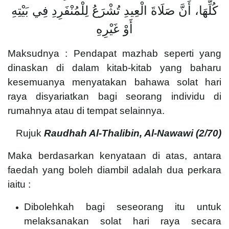
كُلِّهَا، أَنَّ صَلَاةَ الْعِيدِ تُشْرَعُ لِلْمُنْفَرِدِ فِي بَيْتِهِ
أَوْ غَيْرِهِ
Maksudnya : Pendapat mazhab seperti yang
dinaskan di dalam kitab-kitab yang baharu
kesemuanya menyatakan bahawa solat hari
raya disyariatkan bagi seorang individu di
rumahnya atau di tempat selainnya.
Rujuk
Raudhah Al-Thalibin, Al-Nawawi (
2/70)
Maka berdasarkan kenyataan di atas, antara
faedah yang boleh diambil adalah dua perkara
iaitu :
Dibolehkah bagi seseorang itu untuk
melaksanakan solat hari raya secara