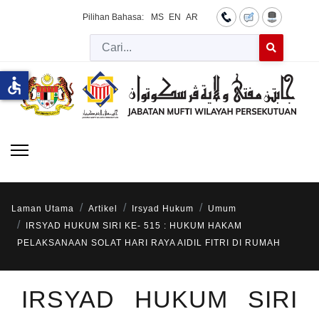
Pilihan Bahasa:
MS
EN
AR
Cari
Type 2 or more 
accessible
Laman Utama
Artikel
Irsyad Hukum
Umum
IRSYAD HUKUM SIRI KE- 515 : HUKUM HAKAM
PELAKSANAAN SOLAT HARI RAYA AIDIL FITRI DI RUMAH
IRSYAD HUKUM SIRI