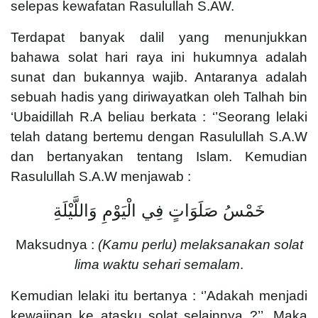
selepas kewafatan Rasulullah S.AW.
Terdapat banyak dalil yang menunjukkan
bahawa solat hari raya ini hukumnya adalah
sunat dan bukannya wajib. Antaranya adalah
sebuah hadis yang diriwayatkan oleh Talhah bin
‘Ubaidillah R.A beliau berkata : ‘’Seorang lelaki
telah datang bertemu dengan Rasulullah S.A.W
dan bertanyakan tentang Islam. Kemudian
Rasulullah S.A.W menjawab :
خَمْسُ صَلَوَاتٍ فِي الْيَوْمِ وَاللَّيْلَةِ
Maksudnya :
(Kamu perlu) melaksanakan solat
lima waktu sehari semalam
.
Kemudian lelaki itu bertanya : ‘’Adakah menjadi
kewajipan ke atasku solat selainnya ?’’. Maka