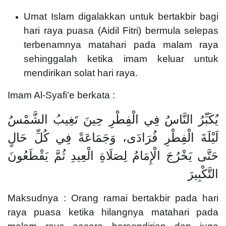
Umat Islam digalakkan untuk bertakbir bagi
hari raya puasa (Aidil Fitri) bermula selepas
terbenamnya matahari pada malam raya
sehinggalah ketika imam keluar untuk
mendirikan solat hari raya.
Imam Al-Syafi’e berkata :
يُكَبِّرُ النَّاسُ فِي الْفِطْرِ حِينَ تَغِيبُ الشَّمْسُ
لَيْلَةَ الْفِطْرِ فُرَادَى، وَجَمَاعَةً فِي كُلِّ حَالٍ
حَتَّى يَخْرُجَ الْإِمَامُ لِصَلَاةِ الْعِيدِ ثُمَّ يَقْطَعُونَ
التَّكْبِيرَ
Maksudnya : Orang ramai bertakbir pada hari
raya puasa ketika hilangnya matahari pada