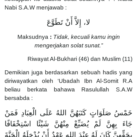
Nabi S.A.W menjawab :
لا، إِلاَّ أَنْ تَطَوَّعَ
Maksudnya
:
Tidak, kecuali kamu ingin
mengerjakan solat sunat.”
Riwayat Al-Bukhari (46) dan Muslim (11)
Demikian juga berdasarkan sebuah hadis yang
diriwayatkan oleh ‘Ubadah Ibn Al-Somit R.A
beliau berkata bahawa Rasulullah S.A.W
bersabda :
خَمْسُ صَلَوَاتٍ كَتَبَهُنَّ اللهُ عَلَى الْعِبَادِ فَمَنْ
جَاءَ بِهِنَّ لَمْ يُضَيِّعْ مِنْهُنَّ شَيْئًا اسْتِخْفَافًا
بِحَقِّهِنَّ كَانَ لَهُ عِنْدَ اللهِ عَهْدٌ أَنْ يُدْخِلَهُ الْجَنَّةَ