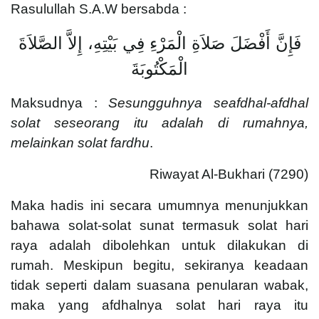
Rasulullah S.A.W bersabda :
فَإِنَّ أَفْضَلَ صَلاَةِ الْمَرْءِ فِي بَيْتِهِ، إِلاَّ الصَّلاَةَ
الْمَكْتُوبَةَ
Maksudnya :
Sesungguhnya seafdhal-afdhal
solat seseorang itu adalah di rumahnya,
melainkan solat fardhu
.
Riwayat Al-Bukhari (7290)
Maka hadis ini secara umumnya menunjukkan
bahawa solat-solat sunat termasuk solat hari
raya adalah dibolehkan untuk dilakukan di
rumah. Meskipun begitu, sekiranya keadaan
tidak seperti dalam suasana penularan wabak,
maka yang afdhalnya solat hari raya itu