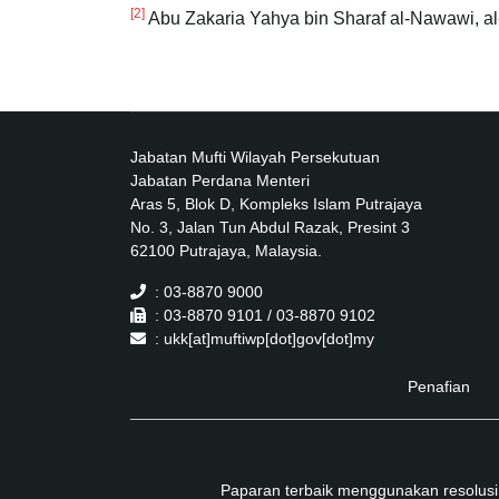
[2]
Abu Zakaria Yahya bin Sharaf al-Nawawi, al-
Jabatan Mufti Wilayah Persekutuan
Jabatan Perdana Menteri
Aras 5, Blok D, Kompleks Islam Putrajaya
No. 3, Jalan Tun Abdul Razak, Presint 3
62100 Putrajaya, Malaysia.
: 03-8870 9000
: 03-8870 9101 / 03-8870 9102
: ukk[at]muftiwp[dot]gov[dot]my
Penafian
Paparan terbaik menggunakan resolusi 