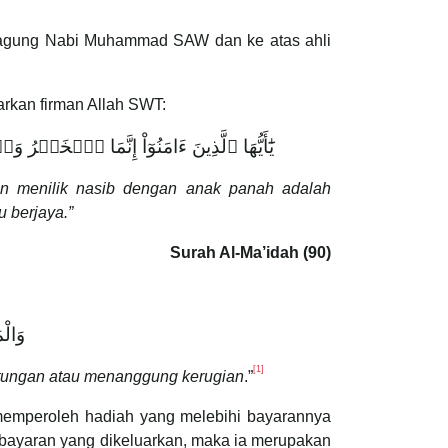
teragung Nabi Muhammad SAW dan ke atas ahli
rkan firman Allah SWT:
يَٰٓأَيُّهَا ٱلَّذِينَ ءَامَنُوٓاْ إِنَّمَا ٱلۡ
an menilik nasib dengan anak panah adalah
u berjaya.”
Surah Al-Ma’idah (90)
وَالْم
[1]
ntungan atau menanggung kerugian
.”
n memperoleh hadiah yang melebihi bayarannya
 bayaran yang dikeluarkan, maka ia merupakan