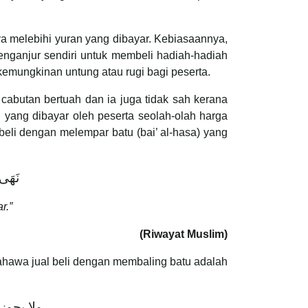
ya melebihi yuran yang dibayar. Kebiasaannya,
nganjur sendiri untuk membeli hadiah-hadiah
 kemungkinan untung atau rugi bagi peserta.
 cabutan bertuah dan ia juga tidak sah kerana
an yang dibayar oleh peserta seolah-olah harga
beli dengan melempar batu (bai’ al-hasa) yang
نَهَى
r.”
(Riwayat Muslim)
awa jual beli dengan membaling batu adalah
ولا يجوز