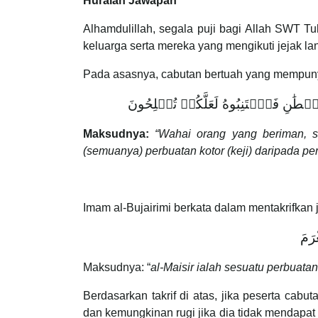
Huraian Jawapan
Alhamdulillah, segala puji bagi Allah SWT 
keluarga serta mereka yang mengikuti jejak l
Pada asasnya, cabutan bertuah yang mempunya
يۡطَٰنِ فَٱجۡتَنِبُوهُ لَعَلَّكُمۡ تُفۡلِحُونَ
Maksudnya:
“Wahai orang yang beriman, 
(semuanya) perbuatan kotor (keji) daripada pe
Imam al-Bujairimi berkata dalam mentakrifkan j
ْرَمَ
Maksudnya: “
al-Maisir ialah sesuatu perbua
Berdasarkan takrif di atas, jika peserta ca
dan kemungkinan rugi jika dia tidak mendapa