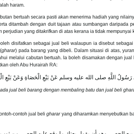
dalah haram.
butan bertuah secara pasti akan menerima hadiah yang nilain
rta ditambah dengan duit tajaan atau sumbangan daripada pe
m perjudian yang ditakrifkan di atas kerana ia tidak mempunyai
leh disifatkan sebagai jual beli walaupun ia disebut sebagai
(
gharar
) pada barang yang dibeli. Dalam situasi di atas, yur
ui melalui cabutan bertuah. Ia boleh disamakan dengan jual 
tkan oleh Abu Hurairah RA:
 رَسُولُ اللَّهِ صلى الله عليه وسلم عَنْ بَيْعِ الْحَصَاةِ وَعَنْ بَيْعِ الْغَ
da jual beli barang dengan membaling batu dan jual beli ghara
ntoh-contoh jual beli
gharar
yang diharamkan menyebutkan bah
 بيع الحصى وهو أن يقول بعتك ما وقع عليه الحصى من ثوب