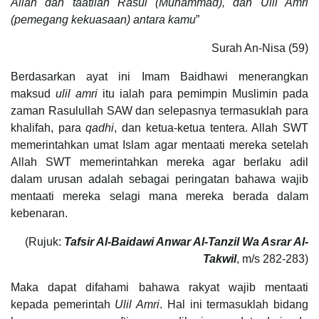
Allah dan taatilah Rasul (Muhammad), dan Ulil Amri
(pemegang kekuasaan) antara kamu
”
Surah An-Nisa (59)
Berdasarkan ayat ini Imam Baidhawi menerangkan
maksud
ulil amri
itu ialah para pemimpin Muslimin pada
zaman Rasulullah SAW dan selepasnya termasuklah para
khalifah, para
qadhi
, dan ketua-ketua tentera. Allah SWT
memerintahkan umat Islam agar mentaati mereka setelah
Allah SWT memerintahkan mereka agar berlaku adil
dalam urusan adalah sebagai peringatan bahawa wajib
mentaati mereka selagi mana mereka berada dalam
kebenaran.
(Rujuk:
Tafsir Al-Baidawi Anwar Al-Tanzil Wa Asrar Al-
Takwil
, m/s 282-283)
Maka dapat difahami bahawa rakyat wajib mentaati
kepada pemerintah
Ulil Amri
. Hal ini termasuklah bidang