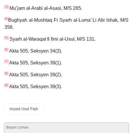
[3]
Mu’jam al-Arabi al-Asasi, M/S 265.
[4]
Bughyah al-Mushtaq Fi Syarh al-Luma’ Li Abi Ishak, M/S
358.
[5]
Syarh al-Waraqat fi Ilmi al-Usul, M/S 131.
[6]
Akta 505, Seksyen 34(3).
[7]
Akta 505, Seksyen 39(1).
[8]
Akta 505, Seksyen 39(2).
[9]
Akta 505, Seksyen 39(3).
Irsyad Usul Fiqh
Bayan Linnas