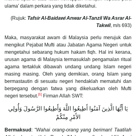
ulama’ dalam perkara yang tidak diketahui.
(Rujuk:
Tafsir Al-Baidawi Anwar Al-Tanzil Wa Asrar Al-
Takwil
, m/s 693)
Maka, masyarakat awam di Malaysia perlu merujuk dan
mengikut Pejabat Mufti atau Jabatan Agama Negeri untuk
mengetahui sebarang hukum hakam fiqh. Hal ini kerana,
urusan agama di Malaysia termasuklah pengamalan ritual
agama tertakluk dibawah undang undang Islam negeri
masing masing. Oleh yang demikian, orang Islam yang
bermastautin di sesuatu negeri hendaklah mematuhi dan
berpegang dengan fatwa yang dikeluarkan oleh Mufti
[6]
negeri tersebut.
Firman Allah SWT:
يَا أَيُّهَا الَّذِينَ آمَنُوا أَطِيعُوا اللَّهَ وَأَطِيعُوا الرَّسُولَ وَأُولِي
الأَمْرِ مِنْكُمْ
Bermaksud
: “
Wahai orang-orang yang beriman! Taatilah