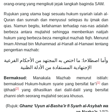
orang-orang yang mengikuti jejak langkah baginda SAW.
Rujukan yang utama bagi sesuatu hukum syariah ialah al-
Quran dan sunnah dan menyusul selepas itu ijmak dan
qias. Namun begitu, kefahaman terhadap nas-nas adalah
berbeza antara mujtahid sehingga memberikan natijah
hukum yang berbeza-beza mengikut mazhab fiqh. Menurut
Imam Ahmad bin Muhammad al-Hanafi al-Hamawi tentang
pengertian mazhab
:
وأما اصطلاحا: ما اختص به المجتهد من الأحكام الفرعية
الإجتهادية المستفادة من الأدلة الظنية
Bermaksud:
Manakala Mazhab menurut istilah:
[1]
bermaksud Hukum-hukum syarie yang bersifat far’i
dan
[2]
ijtihadi
yang dihasilkan dari dalil-dalil yang bersifat
zhanni oleh seorang mujtahid secara khusus.
(Rujuk:
Ghamz ‘Uyun al-Basha’ir fi Syarh al-Asybah wa
an-Nazha’ir
, 1/37)