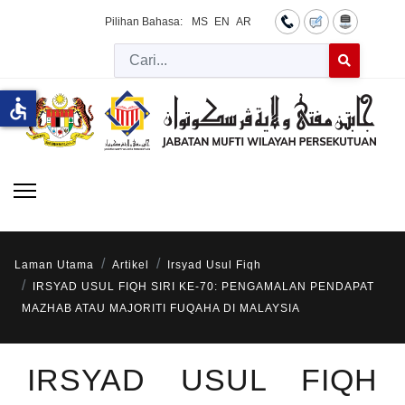
Pilihan Bahasa:
MS
EN
AR
Cari
Type 2 or more 
accessible
Laman Utama
Artikel
Irsyad Usul Fiqh
IRSYAD USUL FIQH SIRI KE-70: PENGAMALAN PENDAPAT
MAZHAB ATAU MAJORITI FUQAHA DI MALAYSIA
IRSYAD USUL FIQH