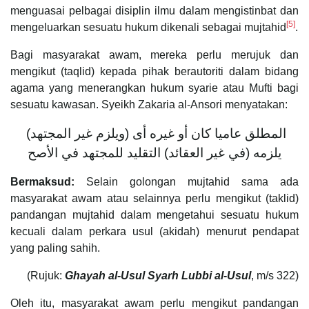
menguasai pelbagai disiplin ilmu dalam mengistinbat dan
[5]
mengeluarkan sesuatu hukum dikenali sebagai mujtahid
.
Bagi masyarakat awam, mereka perlu merujuk dan
mengikut (taqlid) kepada pihak berautoriti dalam bidang
agama yang menerangkan hukum syarie atau Mufti bagi
sesuatu kawasan. Syeikh Zakaria al-Ansori menyatakan:
(ويلزم غير المجتهد) المطلق عاميا كان أو غيره أى
يلزمه (في غير العقائد) التقليد للمجتهد في الأصح
Bermaksud:
Selain golongan mujtahid sama ada
masyarakat awam atau selainnya perlu mengikut (taklid)
pandangan mujtahid dalam mengetahui sesuatu hukum
kecuali dalam perkara usul (akidah) menurut pendapat
yang paling sahih.
(Rujuk:
Ghayah al-Usul Syarh Lubbi al-Usul
, m/s 322)
Oleh itu, masyarakat awam perlu mengikut pandangan