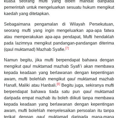
kuasa seorang mufti yang diberi mandat daripada
pemerintah untuk mengeluarkan sesuatu hukum mengikut
kaedah yang ditetapkan.
Sebagaimana pengamalan di Wilayah Persekutuan,
seorang mufti yang ingin mengeluarkan apa-apa fatwa
atau memperakukan apa-apa pendapat, Mufti hendaklah
pada lazimnya mengikut pandangan-pandangan diterima
[7]
(qaul muktamad) Mazhab Syafie.
Namun begitu, jika mufti berpendapat bahawa dengan
mengikut
qaul
muktamad mazhab Syafi’i akan membawa
kepada keadaan yang berlawanan dengan kepentingan
awam, mufti bolehlah mengikut
qaul
muktamad mazhab
[8]
Hanafi, Maliki atau Hanbali.
Begitu juga, sekiranya mufti
berpendapat bahawa tiada satu pun
qaul
muktamad
daripada empat mazhab itu boleh diikuti tanpa membawa
kepada keadaan yang berlawanan dengan kepentingan
awam, mufti bolehlah menyelesaikan persoalan itu tanpa
terikat dengan
qaul
muktamad daripada mana-mana