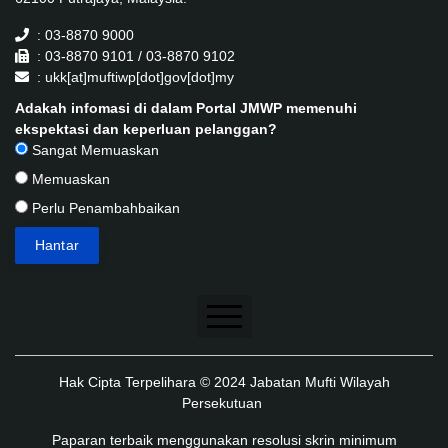
: 03-8870 9000
: 03-8870 9101 / 03-8870 9102
: ukk[at]muftiwp[dot]gov[dot]my
Adakah infomasi di dalam Portal JMWP memenuhi
ekspektasi dan keperluan pelanggan?
Sangat Memuaskan
Memuaskan
Perlu Penambahbaikan
Penafian
Hak Cipta Terpelihara © 2024 Jabatan Mufti Wilayah
Dasar Keselamatan
Persekutuan
Dasar Privasi
Paparan terbaik menggunakan resolusi skrin minimum