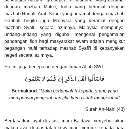
dengan mazhab Maliki, India yang beramal dengan
mazhab Hanafi, Arab Saudi yang beramal dengan mazhab
Hanbali begitu juga Malaysia yang beramal dengan
mazhab Syafi’i secara lazimnya. Malaysia mempunyai
undang-undang yang digubal mengenai pengamalan
pandangan fiqh bagi masyarakat awam adalah mengikut
pegangan mufti terhadap mazhab Syafi’i di kebanyakan
negeri secara lazimnya.
Hal ini juga bertepatan dengan firman Allah SWT:
فَاسْأَلُوا أَهْلَ الذِّكْرِ إِن كُنتُمْ لَا تَعْلَمُونَ
Bermaksud
: “
Maka bertanyalah kepada orang yang
mempunyai pengetahuan jika kamu tidak mengetahui
"
Surah An-Nahl (43)
Berdasarkan ayat di atas, Imam Baidawi menyebut akan
makna ayat di atas ialah kewajipan merujuk kepada para