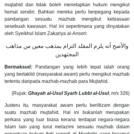
mujtahid dan tidak boleh menetapkan hukum mengikut
hemat sendiri. Bahkan mereka perlu berpegang kepada
pandangan sesuatu mazhab mengikut kebiasaan
sesebuah kawasan. Hal ini sepertimana yang dinyatakan
oleh Syeikhul Islam Zakariya al-Ansori:
والأصح أنه يلزم المقلد التزام بمذهب معين من مذاهب
المجتهدين
Bermaksud:
Pandangan yang lebih tepat ialah orang
yang bertaklid (masyarakat awam) perlu mengikut mazhab
tertentu daripada mazhab-mazhab para Mujtahid.
(Rujuk:
Ghayah al-Usul Syarh Lubbi al-Usul
, m/s 326)
Justeru itu, masyarakat awam perlu beriltizam dengan
suatu mazhab mujtahid. Hal ini bukanlah merupakan
perkara yang luar biasa kerana terdapat negara-negara
Islam lain yang turut melazimi sesuatu mazhab dalam
penentuan hukum fiqh seperti di Maghribi yang beramal