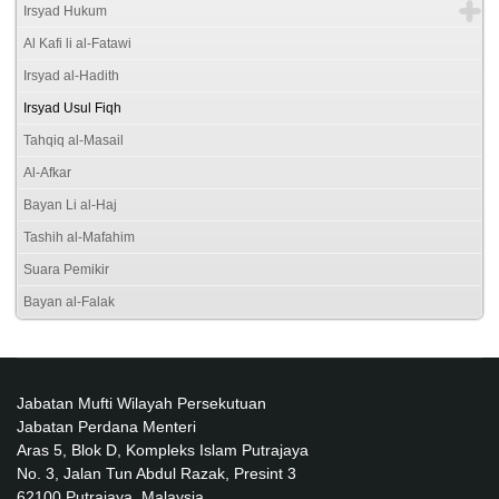
Irsyad Hukum
Al Kafi li al-Fatawi
Irsyad al-Hadith
Irsyad Usul Fiqh
Tahqiq al-Masail
Al-Afkar
Bayan Li al-Haj
Tashih al-Mafahim
Suara Pemikir
Bayan al-Falak
Jabatan Mufti Wilayah Persekutuan
Jabatan Perdana Menteri
Aras 5, Blok D, Kompleks Islam Putrajaya
No. 3, Jalan Tun Abdul Razak, Presint 3
62100 Putrajaya, Malaysia.