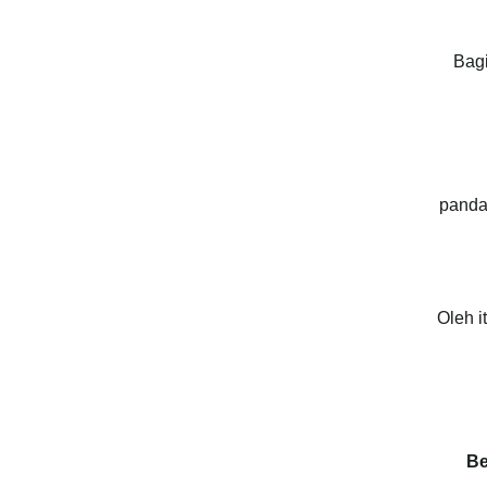
Bagi
panda
Oleh 
Be