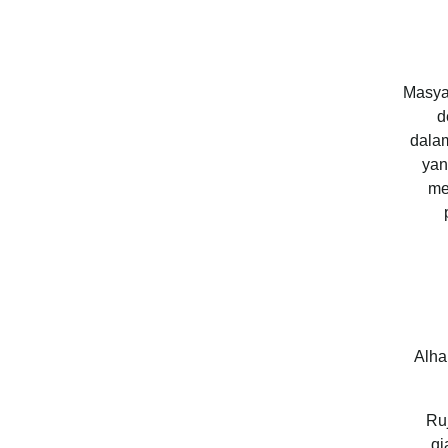
Masya
d
dala
yan
me
Alha
Ru
qi