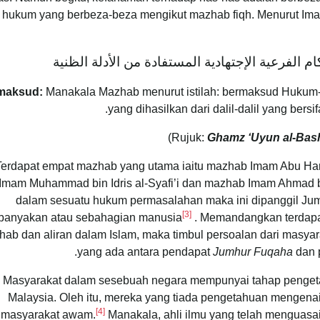
hukum yang berbeza-beza mengikut mazhab fiqh. Menurut I
م الفرعية الإجتهادية المستفادة من الأدلة الظنية
maksud:
Manakala Mazhab menurut istilah: bermaksud Hukum-hu
yang dihasilkan dari dalil-dalil yang bers
Ghamz ‘Uyun al-Basha
Terdapat empat mazhab yang utama iaitu mazhab Imam Abu Ha
Imam Muhammad bin Idris al-Syafi’i dan mazhab Imam Ahmad b
dalam sesuatu hukum permasalahan maka ini dipanggil Ju
[3]
banyakan atau sebahagian manusia
. Memandangkan terdapa
ab dan aliran dalam Islam, maka timbul persoalan dari masy
yang ada antara pendapat
Jumhur Fuqaha
dan 
Masyarakat dalam sesebuah negara mempunyai tahap pengeta
Malaysia. Oleh itu, mereka yang tiada pengetahuan mengenai
[4]
masyarakat awam.
Manakala, ahli ilmu yang telah menguasai