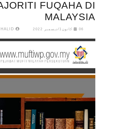
JORITI FUQAHA DI
MALAYSIA
KHAIRUL ANUAR BIN ABDUL KHALID
06 كانون1/ديسمبر 2022