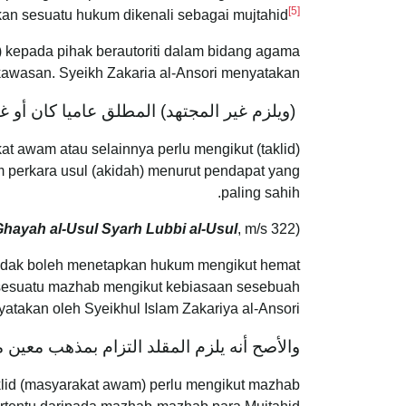
[5]
an sesuatu hukum dikenali sebagai mujtahid
) kepada pihak berautoriti dalam bidang agama
awasan. Syeikh Zakaria al-Ansori menyatakan:
(ويلزم غير المجتهد) المطلق عاميا كان أو غي
t awam atau selainnya perlu mengikut (taklid)
 perkara usul (akidah) menurut pendapat yang
paling sahih.
hayah al-Usul Syarh Lubbi al-Usul
, m/s 322)
(Rujuk:
tidak boleh menetapkan hukum mengikut hemat
sesuatu mazhab mengikut kebiasaan sesebuah
atakan oleh Syeikhul Islam Zakariya al-Ansori:
والأصح أنه يلزم المقلد التزام بمذهب معين
klid (masyarakat awam) perlu mengikut mazhab