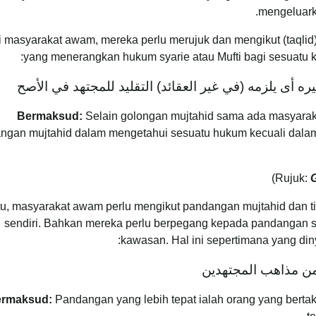
.
mengeluark
 masyarakat awam, mereka perlu merujuk dan mengikut (taqlid
yang menerangkan hukum syarie atau Mufti bagi sesuatu k
ره أى يلزمه (في غير العقائد) التقليد للمجتهد في الأصح
Bermaksud:
Selain golongan mujtahid sama ada masyaraka
ngan mujtahid dalam mengetahui sesuatu hukum kecuali dalam
G
itu, masyarakat awam perlu mengikut pandangan mujtahid dan 
sendiri. Bahkan mereka perlu berpegang kepada pandangan 
kawasan. Hal ini sepertimana yang diny
 من مذاهب المجتهدين
rmaksud:
Pandangan yang lebih tepat ialah orang yang berta