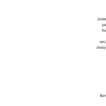
Just
ya
hu
sec
masya
Ber