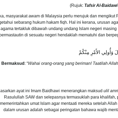
Tafsir Al-Baidawi
a, masyarakat awam di Malaysia perlu merujuk dan mengikut P
etahui sebarang hukum hakam fiqh. Hal ini kerana, urusan aga
agama tertakluk dibawah undang undang Islam negeri masing 
bermastautin di sesuatu negeri hendaklah mematuhi dan berpe
ولَ وَأُولِي الأَمْرِ مِنْكُمْ
Bermaksud
: “
Wahai orang-orang yang beriman! Taatilah Allah
asarkan ayat ini Imam Baidhawi menerangkan maksud
ulil amr
Rasulullah SAW dan selepasnya termasuklah para khalifah,
memerintahkan umat Islam agar mentaati mereka setelah Alla
dalam urusan adalah sebagai peringatan bahawa wajib ment