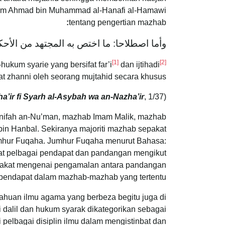
mam Ahmad bin Muhammad al-Hanafi al-Hamawi
:
tentang pengertian mazhab
وأما اصطلاحا: ما اختص به المجتهد من الأحكا
[1]
[2]
kum syarie yang bersifat far’i
dan ijtihadi
ifat zhanni oleh seorang mujtahid secara khusus.
’ir fi Syarh al-Asybah wa an-Nazha’ir
, 1/37)
(Rujuk:
nifah an-Nu’man, mazhab Imam Malik, mazhab
in Hanbal. Sekiranya majoriti mazhab sepakat
mhur Fuqaha. Jumhur Fuqaha menurut Bahasa:
t pelbagai pendapat dan pandangan mengikut
arakat mengenai pengamalan antara pandangan
pendapat dalam mazhab-mazhab yang tertentu.
huan ilmu agama yang berbeza begitu juga di
 dalil dan hukum syarak dikategorikan sebagai
 pelbagai disiplin ilmu dalam mengistinbat dan