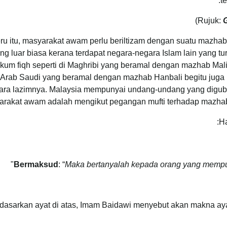
t
G
eru itu, masyarakat awam perlu beriltizam dengan suatu mazhab
ng luar biasa kerana terdapat negara-negara Islam lain yang 
kum fiqh seperti di Maghribi yang beramal dengan mazhab Mal
Arab Saudi yang beramal dengan mazhab Hanbali begitu juga 
ara lazimnya. Malaysia mempunyai undang-undang yang digub
rakat awam adalah mengikut pegangan mufti terhadap mazhab S
Ha
"
Bermaksud
: “
Maka bertanyalah kepada orang yang mempu
dasarkan ayat di atas, Imam Baidawi menyebut akan makna ayat