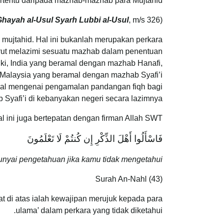
ertentu daripada mazhab-mazhab para Mujtahid.
hayah al-Usul Syarh Lubbi al-Usul
, m/s 326)
(Rujuk:
 mujtahid. Hal ini bukanlah merupakan perkara
turut melazimi sesuatu mazhab dalam penentuan
iki, India yang beramal dengan mazhab Hanafi,
Malaysia yang beramal dengan mazhab Syafi’i
al mengenai pengamalan pandangan fiqh bagi
yafi’i di kebanyakan negeri secara lazimnya.
l ini juga bertepatan dengan firman Allah SWT:
فَاسْأَلُوا أَهْلَ الذِّكْرِ إِن كُنتُمْ لَا تَعْلَمُونَ
nyai pengetahuan jika kamu tidak mengetahui
Surah An-Nahl (43)
 di atas ialah kewajipan merujuk kepada para
ulama’ dalam perkara yang tidak diketahui.