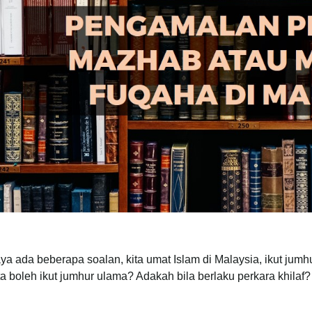
aya ada beberapa soalan, kita umat Islam di Malaysia, ikut ju
ta boleh ikut jumhur ulama? Adakah bila berlaku perkara khila