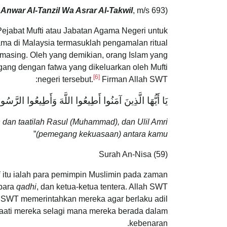
 Anwar Al-Tanzil Wa Asrar Al-Takwil
, m/s 693)
(Rujuk:
ejabat Mufti atau Jabatan Agama Negeri untuk
ma di Malaysia termasuklah pengamalan ritual
masing. Oleh yang demikian, orang Islam yang
gang dengan fatwa yang dikeluarkan oleh Mufti
[6]
negeri tersebut.
Firman Allah SWT:
يَا أَيُّهَا الَّذِينَ آمَنُوا أَطِيعُوا اللَّهَ وَأَطِيعُوا الرَّسُ
 dan taatilah Rasul (Muhammad), dan Ulil Amri
”
(pemegang kekuasaan) antara kamu
Surah An-Nisa (59)
i
itu ialah para pemimpin Muslimin pada zaman
 para
qadhi
, dan ketua-ketua tentera. Allah SWT
h SWT memerintahkan mereka agar berlaku adil
aati mereka selagi mana mereka berada dalam
kebenaran.