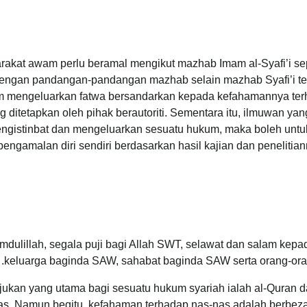
rakat awam perlu beramal mengikut mazhab Imam al-Syafi’i se
engan pandangan-pandangan mazhab selain mazhab Syafi’i te
m mengeluarkan fatwa bersandarkan kepada kefahamannya terh
g ditetapkan oleh pihak berautoriti. Sementara itu, ilmuwan ya
ngistinbat dan mengeluarkan sesuatu hukum, maka boleh untu
pengamalan diri sendiri berdasarkan hasil kajian dan penelit
mdulillah, segala puji bagi Allah SWT, selawat dan salam ke
keluarga baginda SAW, sahabat baginda SAW serta orang-ora
jukan yang utama bagi sesuatu hukum syariah ialah al-Quran d
as. Namun begitu, kefahaman terhadap nas-nas adalah berbeza