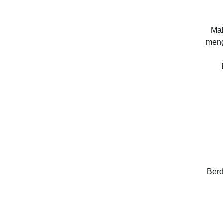
Mak
meng
Berd