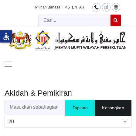
Pilihan Bahasa:
MS
EN
AR
Cari
Type 2 or more 
accessible
Akidah & Pemikiran
Masukkan sebahagian daripada tajuk
Tapisan
Kosongkan
Papar #