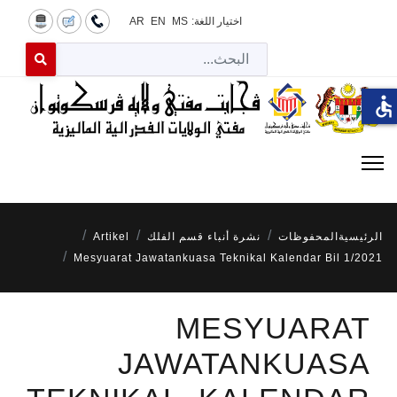
اختيار اللغة:
MS
EN
AR
البح
 for results.
accessible
الرئيسية
المحفوظات
نشرة أنباء قسم الفلك
Artikel
Mesyuarat Jawatankuasa Teknikal Kalendar Bil 1/2021
MESYUARAT
JAWATANKUASA