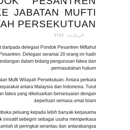
DOK PESANTREN
KE JABATAN MUFTI
YAH PERSEKUTUAN
الزيارات: 3702
daripada delegasi Pondok Pesantren Miftahul
esantren. Delegasi seramai 20 orang ini hadir
 pandangan dalam bidang pengurusan fatwa dan
permasalahan hukum.
lan Mufti Wilayah Persekutuan. Antara perkara
yarakat antara Malaysia dan Indonesia. Turut
an fatwa yang dikeluarkan bersesuaian dengan
keperluan semasa umat Islam.
embuka peluang kepada lebih banyak kerjasama
k inisiatif sebegini sebagai usaha memperkasa
iah di peringkat serantau dan antarabangsa.