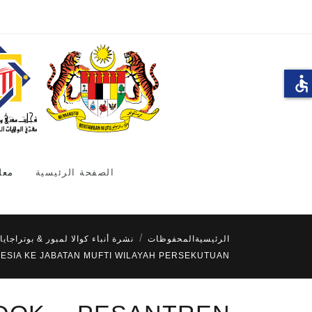
accessible
الصفحة الرئيسية
معل
الرئيسية
المحفوظات
نشرة أنباء كوالا لمبور & بوتراجايا
ESIA KE JABATAN MUFTI WILAYAH PERSEKUTUAN