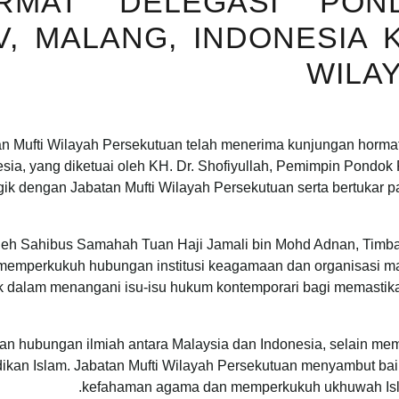
RMAT DELEGASI PON
V, MALANG, INDONESIA 
WILA
ufti Wilayah Persekutuan telah menerima kunjungan hormat 
ia, yang diketuai oleh KH. Dr. Shofiyullah, Pemimpin Pondok P
gik dengan Jabatan Mufti Wilayah Persekutuan serta bertukar
oleh Sahibus Samahah Tuan Haji Jamali bin Mohd Adnan, Timba
 memperkukuh hubungan institusi keagamaan dan organisasi mas
k dalam menangani isu-isu hukum kontemporari bagi memastik
an hubungan ilmiah antara Malaysia dan Indonesia, selain m
ikan Islam. Jabatan Mufti Wilayah Persekutuan menyambut bai
kefahaman agama dan memperkukuh ukhuwah Islam