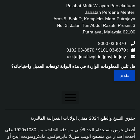
Pejabat Mufti Wilayah Persekutuan
Jabatan Perdana Menteri
Aras 5, Blok D, Kompleks Islam Putrajaya
No. 3, Jalan Tun Abdul Razak, Presint 3
62100 Putrajaya, Malaysia.
: 03-8870 9000
: 03-8870 9101 / 03-8870 9102
: ukk[at]muftiwp[dot]gov[dot]my
هل تلبي المعلومات الواردة في هذه البوابة توقعات العميل واحتياجاته؟
تنصل
حقوق النسخ والطبع 2024 مفتي الولايات الفدرالية الماليزية
سياسة الخصوصية
أفضل عرض باستخدام الحد الأدنى من دقة الشاشة من 1920x1080 على
سياسة الخصوصية
أحدث إصدار من متصفح الويب موزيلا فايرفوكس, مايكروسوفت إيدج أو