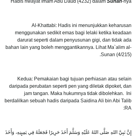
Hadis riwayat Imam Abu Daud (4232) dalam
Sunan
-nya
Al-Khattabi: Hadis ini menunjukkan keharusan
menggunakan sedikit emas bagi lelaki ketika keadaan
darurat seperti dalam penyusunan gigi, dan tidak ada
bahan lain yang boleh menggantikannya. Lihat Ma`alim al-
Sunan (4/215).
Kedua: Pemakaian bagi tujuan perhiasan atau selain
daripada perubatan seperti pen yang diletak dipoket, dan
jam tangan. Maka hukumnya tidak dibolehkan. Ini
berdalilkan sebuah hadis daripada Saidina Ali bin Abi Talib
RA:
إِنَّ نَبِيَّ اللهِ صَلَّى اللهُ عَلَيْهِ وَسَلَّمَ أَخَذَ حَرِيرًا فَجَعَلَهُ فِي يَمِينِهِ، وَأَخَذَ