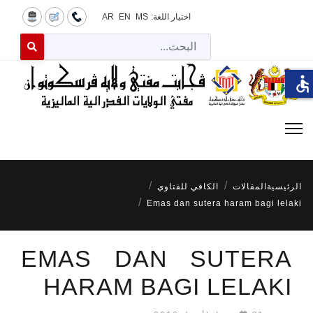
اختيار اللغة:
MS
EN
AR
البح
 for results.
accessible
الرئيسية
المقالات
الكافي للفتاوي
Emas dan sutera haram bagi lelaki
EMAS DAN SUTERA
HARAM BAGI LELAKI