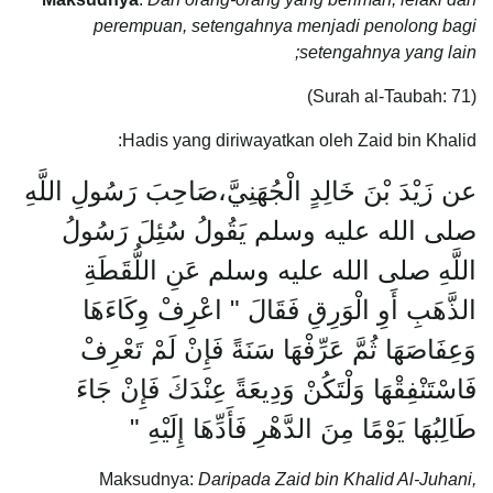
perempuan, setengahnya menjadi penolong bagi
setengahnya yang lain;
(Surah al-Taubah: 71)
Hadis yang diriwayatkan oleh Zaid bin Khalid:
عن زَيْدَ بْنَ خَالِدٍ الْجُهَنِيَّ،صَاحِبَ رَسُولِ اللَّهِ
صلى الله عليه وسلم يَقُولُ سُئِلَ رَسُولُ
اللَّهِ صلى الله عليه وسلم عَنِ اللُّقَطَةِ
الذَّهَبِ أَوِ الْوَرِقِ فَقَالَ ‏"‏ اعْرِفْ وِكَاءَهَا
وَعِفَاصَهَا ثُمَّ عَرِّفْهَا سَنَةً فَإِنْ لَمْ تَعْرِفْ
فَاسْتَنْفِقْهَا وَلْتَكُنْ وَدِيعَةً عِنْدَكَ فَإِنْ جَاءَ
طَالِبُهَا يَوْمًا مِنَ الدَّهْرِ فَأَدِّهَا إِلَيْهِ ‏"‏
Maksudnya:
Daripada Zaid bin Khalid Al-Juhani,