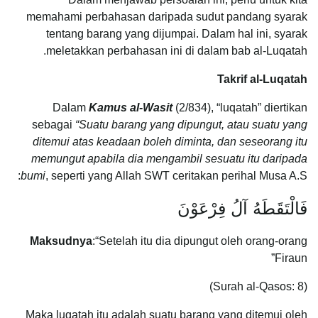
memahami perbahasan daripada sudut pandang syarak
tentang barang yang dijumpai. Dalam hal ini, syarak
meletakkan perbahasan ini di dalam bab al-Luqatah.
Takrif al-Luqatah
Dalam
Kamus al-Wasit
(2/834), “luqatah” diertikan
sebagai
“Suatu barang yang dipungut, atau suatu yang
ditemui atas keadaan boleh diminta, dan seseorang itu
memungut apabila dia mengambil sesuatu itu daripada
bumi
, seperti yang Allah SWT ceritakan perihal Musa A.S:
فَالْتَقَطَهُ آلُ فِرْعَوْنَ
Maksudnya
:“Setelah itu dia dipungut oleh orang-orang
Firaun”
(Surah al-Qasos: 8)
Maka luqatah itu adalah suatu barang yang ditemui oleh