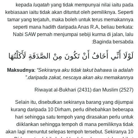
kepada
luqatah
yang tidak mempunyai nilai iaitu pada
kebiasaan iaitu tidak akan dituntut oleh pemiliknya. Seperti
tamar yang terjatuh, maka boleh untuk terus memakannya
seperti mana hadith daripada Anas R.A, beliau berkata:
Nabi SAW pernah menjumpai sebiji kurma di jalan, lalu
Baginda bersabda:
لَوْلَا أَنِّي أَخَافُ أَنْ تَكُونَ مِنْ الصَّدَقَةِ لَأَكَلْتُهَا
Maksudnya
:
“Sekiranya aku tidak takut bahawa ia adalah
daripada zakat, nescaya akan aku memakannya.”
Riwayat al-Bukhari (2431) dan Muslim (2527)
Selain itu, disebutkan sekiranya barang yang dijumpai
kurang daripada 10 Dirham, perlu dihebahkan beberapa
hari sehingga satu tempoh yang dirasakan perlu untuk
diiklankan sehingga tempoh di mana pemiliknya tidak
akan lagi menuntut selepas tempoh tersebut. Sekiranya 10