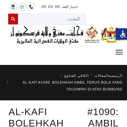
اختيار اللغة:
MS
EN
AR
البح
 for results.
accessible
الرئيسية
المقالات
الكافي للفتاوي
AL-KAFI #1090: BOLEHKAH AMBIL TERUS BOLA YANG
DIJUMPAI DI ATAS BUMBUNG?
AL-KAFI #1090:
BOLEHKAH AMBIL