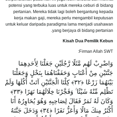
potensi yang terbuka luas untuk mereka ceburi di bidang
pertanian. Mereka tidak lagi boleh bergantung kepada
kerja makan gaji, mereka perlu mengambil keputusan
untuk keluar daripada paradigma lama menjadi usahawan
yang berjaya di bidang pertanian.
Kisah Dua Pemilik Kebun
Firman Allah SWT:
وَاضْرِبْ لَهُم مَّثَلًا رَّجُلَيْنِ جَعَلْنَا لِأَحَدِهِمَا
جَنَّتَيْنِ مِنْ أَعْنَابٍ وَحَفَفْنَاهُمَا بِنَخْلٍ وَجَعَلْنَا
بَيْنَهُمَا زَرْعًا ﴿٣٢﴾ كِلْتَا الْجَنَّتَيْنِ آتَتْ أُكُلَهَا وَلَمْ
تَظْلِم مِّنْهُ شَيْئًا ۚ وَفَجَّرْنَا خِلَالَهُمَا نَهَرًا ﴿٣٣﴾
وَكَانَ لَهُ ثَمَرٌ فَقَالَ لِصَاحِبِهِ وَهُوَ يُحَاوِرُهُ أَنَا
أَكْثَرُ مِنكَ مَالًا وَأَعَزُّ نَفَرًا ﴿٣٤﴾ وَدَخَلَ جَنَّتَهُ