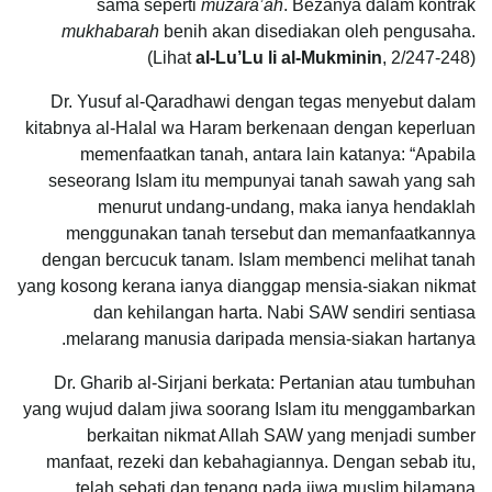
sama seperti
muzara’ah
. Bezanya dalam kontrak
mukhabarah
benih akan disediakan oleh pengusaha.
(Lihat
al-Lu’Lu li al-Mukminin
, 2/247-248)
Dr. Yusuf al-Qaradhawi dengan tegas menyebut dalam
kitabnya al-Halal wa Haram berkenaan dengan keperluan
memenfaatkan tanah, antara lain katanya: “Apabila
seseorang Islam itu mempunyai tanah sawah yang sah
menurut undang-undang, maka ianya hendaklah
menggunakan tanah tersebut dan memanfaatkannya
dengan bercucuk tanam. Islam membenci melihat tanah
yang kosong kerana ianya dianggap mensia-siakan nikmat
dan kehilangan harta. Nabi SAW sendiri sentiasa
melarang manusia daripada mensia-siakan hartanya.
Dr. Gharib al-Sirjani berkata: Pertanian atau tumbuhan
yang wujud dalam jiwa soorang Islam itu menggambarkan
berkaitan nikmat Allah SAW yang menjadi sumber
manfaat, rezeki dan kebahagiannya. Dengan sebab itu,
telah sebati dan tenang pada jiwa muslim bilamana