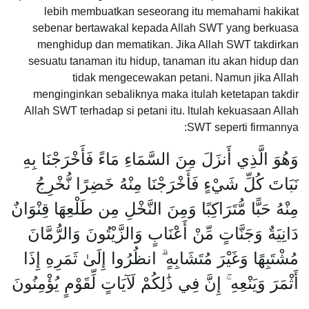
lebih membuatkan seseorang itu memahami hakikat
sebenar bertawakal kepada Allah SWT yang berkuasa
menghidup dan mematikan. Jika Allah SWT takdirkan
sesuatu tanaman itu hidup, tanaman itu akan hidup dan
tidak mengecewakan petani. Namun jika Allah
menginginkan sebaliknya maka itulah ketetapan takdir
Allah SWT terhadap si petani itu. ltulah kekuasaan Allah
SWT seperti firmannya:
وَهُوَ الَّذِي أَنزَلَ مِنَ السَّمَاءِ مَاءً فَأَخْرَجْنَا بِهِ
نَبَاتَ كُلِّ شَيْءٍ فَأَخْرَجْنَا مِنْهُ خَضِرًا نُّخْرِجُ
مِنْهُ حَبًّا مُّتَرَاكِبًا وَمِنَ النَّخْلِ مِن طَلْعِهَا قِنْوَانٌ
دَانِيَةٌ وَجَنَّاتٍ مِّنْ أَعْنَابٍ وَالزَّيْتُونَ وَالرُّمَّانَ
مُشْتَبِهًا وَغَيْرَ مُتَشَابِهٍ ۗ انظُرُوا إِلَىٰ ثَمَرِهِ إِذَا
أَثْمَرَ وَيَنْعِهِ ۚ إِنَّ فِي ذَٰلِكُمْ لَآيَاتٍ لِّقَوْمٍ يُؤْمِنُونَ