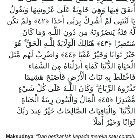
أَنفَقَ فِيهَا وَهِيَ خَاوِيَةٌ عَلَىٰ عُرُوشِهَا وَيَقُولُ
يَا لَيْتَنِي لَمْ أُشْرِكْ بِرَبِّي أَحَدًا ﴿٤٢﴾ وَلَمْ تَكُن
لَّهُ فِئَةٌ يَنصُرُونَهُ مِن دُونِ اللَّـهِ وَمَا كَانَ
مُنتَصِرًا ﴿٤٣﴾ هُنَالِكَ الْوَلَايَةُ لِلَّـهِ الْحَقِّ ۚ هُوَ
خَيْرٌ ثَوَابًا وَخَيْرٌ عُقْبًا ﴿٤٤﴾ وَاضْرِبْ لَهُم مَّثَلَ
الْحَيَاةِ الدُّنْيَا كَمَاءٍ أَنزَلْنَاهُ مِنَ السَّمَاءِ
فَاخْتَلَطَ بِهِ نَبَاتُ الْأَرْضِ فَأَصْبَحَ هَشِيمًا
تَذْرُوهُ الرِّيَاحُ ۗ وَكَانَ اللَّـهُ عَلَىٰ كُلِّ شَيْءٍ
مُّقْتَدِرًا ﴿٤٥﴾ الْمَالُ وَالْبَنُونَ زِينَةُ الْحَيَاةِ
الدُّنْيَا ۖ وَالْبَاقِيَاتُ الصَّالِحَاتُ خَيْرٌ عِندَ رَبِّكَ
ثَوَابًا وَخَيْرٌ أَمَلًا
Maksudnya
:
“Dan berikanlah kepada mereka satu contoh: