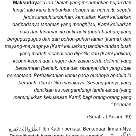
Maksudnya
:
"Dan Dialah yang menurunkan hujan dari
langit, lalu kami tumbuhkan dengan air hujan itu segala
jenis tumbuh­tumbuhan, kemudian Kami keluarkan
daripadanya tanaman yang menghijau, Kami keluarkan
pula dari tanaman itu butir-butir (buah-buahan) yang
bergugus­gugus dan dari pohon-pohon tamar (kurma), dan
mayang-mayangnya (Kami keluarkan) tandan-tandan buah
yang mudah dicapai dan dipetik; dan (Kami jadikan)
kebun-kebun dari anggur dan zaitun serta delima, yang
bersamaan (bentuk, rupa dan rasanya) dan yang tidak
bersamaan. Perhatikanlah kamu pada buahnya apabila ia
berubah, dan ketika masaknya. Sesungguhnya yang
demikian itu mengandungi tanda-tanda (yang
menunjukkan kekuasaan Kami) bagi orang-orang yang
beriman "
(Surah aI-An'am: 99)
Ibn Kathir berkata: Berkenaan firman-Nya “انظُرُوا إِلَىٰ ثَمَرِهِ