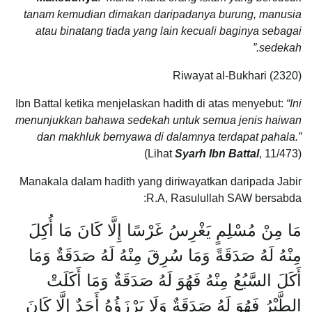
tanam kemudian dimakan daripadanya burung, manusia
atau binatang tiada yang lain kecuali baginya sebagai
sedekah.”
Riwayat al-Bukhari (2320)
Ibn Battal ketika menjelaskan hadith di atas menyebut:
“Ini
menunjukkan bahawa sedekah untuk semua jenis haiwan
dan makhluk bernyawa di dalamnya terdapat pahala.”
(Lihat
Syarh Ibn Battal
, 11/473)
Manakala dalam hadith yang diriwayatkan daripada Jabir
R.A, Rasulullah SAW bersabda:
مَا مِنْ مُسْلِمٍ يَغْرِسُ غَرْسًا‎ ‎إِلَّا كَانَ مَا أُكِلَ
مِنْهُ‏‎ ‎لَهُ صَدَقَةً وَمَا سُرِقَ مِنْهُ‏‎ ‎لَهُ صَدَقَةٌ وَمَا
أَكَلَ‏‎ ‎السَّبُعُ مِنْهُ فَهُوَ لَهُ‏‎ ‎صَدَقَةٌ وَمَا أَكَلَتْ