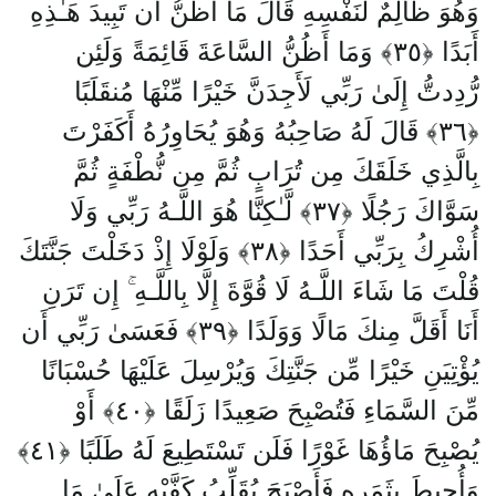
وَهُوَ ظَالِمٌ لِّنَفْسِهِ قَالَ مَا أَظُنُّ أَن تَبِيدَ هَـٰذِهِ
أَبَدًا ﴿٣٥﴾ وَمَا أَظُنُّ السَّاعَةَ قَائِمَةً وَلَئِن
رُّدِدتُّ إِلَىٰ رَبِّي لَأَجِدَنَّ خَيْرًا مِّنْهَا مُنقَلَبًا
﴿٣٦﴾ قَالَ لَهُ صَاحِبُهُ وَهُوَ يُحَاوِرُهُ أَكَفَرْتَ
بِالَّذِي خَلَقَكَ مِن تُرَابٍ ثُمَّ مِن نُّطْفَةٍ ثُمَّ
سَوَّاكَ رَجُلًا ﴿٣٧﴾ لَّـٰكِنَّا هُوَ اللَّـهُ رَبِّي وَلَا
أُشْرِكُ بِرَبِّي أَحَدًا ﴿٣٨﴾ وَلَوْلَا إِذْ دَخَلْتَ جَنَّتَكَ
قُلْتَ مَا شَاءَ اللَّـهُ لَا قُوَّةَ إِلَّا بِاللَّـهِ ۚ إِن تَرَنِ
أَنَا أَقَلَّ مِنكَ مَالًا وَوَلَدًا ﴿٣٩﴾ فَعَسَىٰ رَبِّي أَن
يُؤْتِيَنِ خَيْرًا مِّن جَنَّتِكَ وَيُرْسِلَ عَلَيْهَا حُسْبَانًا
مِّنَ السَّمَاءِ فَتُصْبِحَ صَعِيدًا زَلَقًا ﴿٤٠﴾ أَوْ
يُصْبِحَ مَاؤُهَا غَوْرًا فَلَن تَسْتَطِيعَ لَهُ طَلَبًا ﴿٤١﴾
وَأُحِيطَ بِثَمَرِهِ فَأَصْبَحَ يُقَلِّبُ كَفَّيْهِ عَلَىٰ مَا