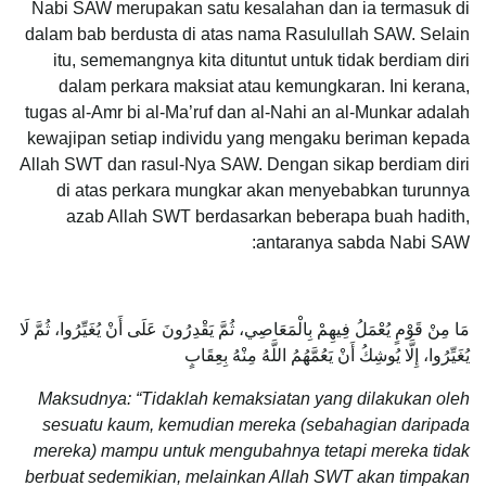
Nabi SAW merupakan satu kesalahan dan ia termasuk di
dalam bab berdusta di atas nama Rasulullah SAW. Selain
itu, sememangnya kita dituntut untuk tidak berdiam diri
dalam perkara maksiat atau kemungkaran. Ini kerana,
tugas al-Amr bi al-Ma’ruf dan al-Nahi an al-Munkar adalah
kewajipan setiap individu yang mengaku beriman kepada
Allah SWT dan rasul-Nya SAW. Dengan sikap berdiam diri
di atas perkara mungkar akan menyebabkan turunnya
azab Allah SWT berdasarkan beberapa buah hadith,
antaranya sabda Nabi SAW:
مَا مِنْ قَوْمٍ يُعْمَلُ فِيهِمْ بِالْمَعَاصِي، ثُمَّ يَقْدِرُونَ عَلَى أَنْ يُغَيِّرُوا، ثُمَّ لَا
يُغَيِّرُوا، إِلَّا يُوشِكُ أَنْ يَعُمَّهُمُ اللَّهُ مِنْهُ بِعِقَابٍ
Maksudnya: “Tidaklah kemaksiatan yang dilakukan oleh
sesuatu kaum, kemudian mereka (sebahagian daripada
mereka) mampu untuk mengubahnya tetapi mereka tidak
berbuat sedemikian, melainkan Allah SWT akan timpakan