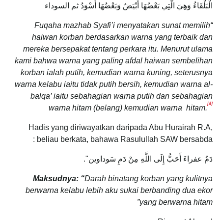
الْبَلْقَاءُ وَهِيَ الَّتِي بَعْضُهَا أَبْيَضُ وَبَعْضُهَا أَسْوَدُ ثم السوداء
“Fuqaha mazhab Syafi’i menyatakan sunat memilih
haiwan korban berdasarkan warna yang terbaik dan
mereka bersepakat tentang perkara itu. Menurut ulama
kami bahwa warna yang paling afdal haiwan sembelihan
korban ialah putih, kemudian warna kuning, seterusnya
warna kelabu iaitu tidak putih bersih, kemudian warna al-
balqa’ iaitu sebahagian warna putih dan sebahagian
[4]
warna hitam (belang) kemudian warna hitam.
Hadis yang diriwayatkan daripada Abu Hurairah R.A,
beliau berkata, bahawa Rasulullah SAW bersabda :
دَمُ عفراءَ أَحَبُّ إِلَى اللَّهِ مِنْ دَمِ سَوداوين".
Maksudnya: “
Darah binatang korban yang kulitnya
berwarna kelabu lebih aku sukai berbanding dua ekor
yang berwarna hitam”