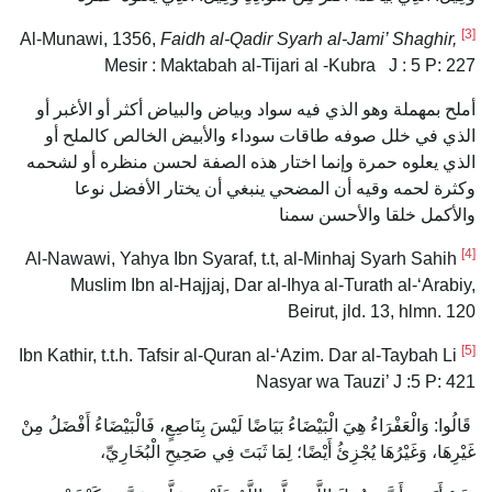
[3]
Faidh al-Qadir Syarh al-Jami’ Shaghir,
Al-Munawi, 1356,
Mesir : Maktabah al-Tijari al -Kubra J : 5 P: 227
أملح بمهملة وهو الذي فيه سواد وبياض والبياض أكثر أو الأغبر أو
الذي في خلل صوفه طاقات سوداء والأبيض الخالص كالملح أو
الذي يعلوه حمرة وإنما اختار هذه الصفة لحسن منظره أو لشحمه
وكثرة لحمه وقيه أن المضحي ينبغي أن يختار الأفضل نوعا
والأكمل خلقا والأحسن سمنا
[4]
Al-Nawawi, Yahya Ibn Syaraf, t.t, al-Minhaj Syarh Sahih
Muslim Ibn al-Hajjaj, Dar al-Ihya al-Turath al-‘Arabiy,
Beirut, jld. 13, hlmn. 120
[5]
Ibn Kathir, t.t.h. Tafsir al-Quran al-‘Azim. Dar al-Taybah Li
Nasyar wa Tauzi’ J :5 P: 421
قَالُوا: وَالْعَفْرَاءُ هِيَ الْبَيْضَاءُ بَيَاضًا لَيْسَ بِنَاصِعٍ، فَالْبَيْضَاءُ أَفْضَلُ مِنْ
غَيْرِهَا، وَغَيْرُهَا يُجْزِئُ أَيْضًا؛ لِمَا ثَبَتَ فِي صَحِيحِ الْبُخَارِيِّ،