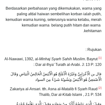
Berdasarkan perbahasan yang dikemukakan, warna yang
paling afdal haiwan sembelihan korban ialah putih,
kemudian warna kuning, seterusnya warna kelabu, merah
kemudian warna belang putih hitam dan warna
kehitaman.
Rujukan :
[1]
Minhaj Syarh Sahih Muslim
. Bayrut
Al-Nawawi, 1392, al-
: Dar al-Ihya’ Turath al-Arabi. J: 13 P: 120
قال بن الْأَعْرَابِيِّ وَغَيْرُهُ الْأَمْلَحُ هُوَ الْأَبْيَضُ الْخَالِصُ الْبَيَاضِ وَقَالَ
الْأَصْمَعِيُّ هُوَ الْأَبْيَضُ وَيَشُوبُهُ شَيْءٌ مِنَ السواد
[2]
Zakariya al-Ansari. tth. Asna al-Matalib fi Syarh Raud
Thalib, Dar al-Kitab Islami , J:1 P: 534
وَقِيلَ: الَّذِي بَيَاضُهُ أَكْثَرُ مِنْ سَوَادِهِ وَقِيلَ: الَّذِي يَعْلُوهُ حُمْرَةٌ