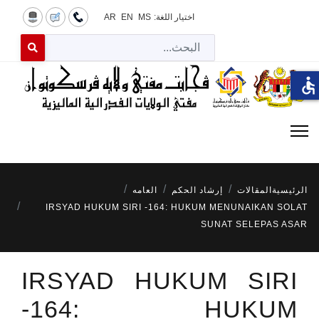
اختيار اللغة:
MS
EN
AR
البح
 for results.
accessible
الرئيسية
المقالات
إرشاد الحكم
العامه
IRSYAD HUKUM SIRI -164: HUKUM MENUNAIKAN SOLAT
SUNAT SELEPAS ASAR
IRSYAD HUKUM SIRI
-164: HUKUM