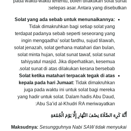
pada waktu-waktu tertentu, boleh dilakukan solat sunat
selepas asar. Antara yang disebutkan:
Solat yang ada sebab untuk menunaikannya:
Tidak dimakruhkan bagi setiap solat yang
terdapat padanya sebab seperti seseorang yang
ingin mengqadha’ solat fardhu, sujud tilawah,
solat jenazah, solat gerhana matahari dan bulan,
solat minta hujan, solat sunat tawaf, solat sunat
tahiyyatul masjid. Jika diperhatikan, kesemua
solat sunat di atas dilakukan kerana bersebab.
Solat ketika matahari terpacak tegak di atas
kepala pada hari Jumaat:
Tidak dimakruhkan
juga pada waktu ini untuk solat bagi mereka
yang hadir untuk solat. Dalam hadis Abu Daud,
Abu Sa’id al-Khudri RA meriwayatkan:
أَنَّهُ كَرِهَ الصَّلَاةَ نِصْفَ النَّهَارِ إِلَّا يَوْمَ الْجُمُعَةِ
Maksudnya:
Sesungguhnya Nabi SAW tidak menyukai