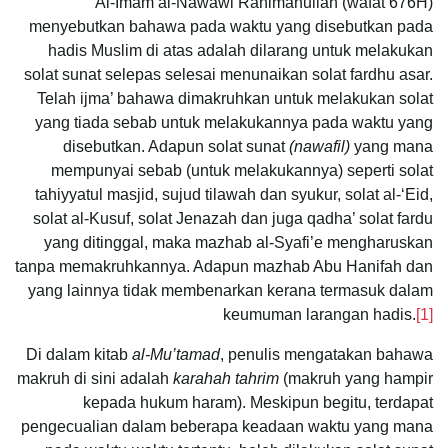
Al-Imam al-Nawawi Rahimahullah (wafat 676H)
menyebutkan bahawa pada waktu yang disebutkan pada
hadis Muslim di atas adalah dilarang untuk melakukan
solat sunat selepas selesai menunaikan solat fardhu asar.
Telah ijma’ bahawa dimakruhkan untuk melakukan solat
yang tiada sebab untuk melakukannya pada waktu yang
disebutkan. Adapun solat sunat
(nawafil)
yang mana
mempunyai sebab (untuk melakukannya) seperti solat
tahiyyatul masjid, sujud tilawah dan syukur, solat al-‘Eid,
solat al-Kusuf, solat Jenazah dan juga qadha’ solat fardu
yang ditinggal, maka mazhab al-Syafi’e mengharuskan
tanpa memakruhkannya. Adapun mazhab Abu Hanifah dan
yang lainnya tidak membenarkan kerana termasuk dalam
keumuman larangan hadis.
[1]
Di dalam kitab
al-Mu’tamad
, penulis mengatakan bahawa
makruh di sini adalah
karahah tahrim
(makruh yang hampir
kepada hukum haram). Meskipun begitu, terdapat
pengecualian dalam beberapa keadaan waktu yang mana