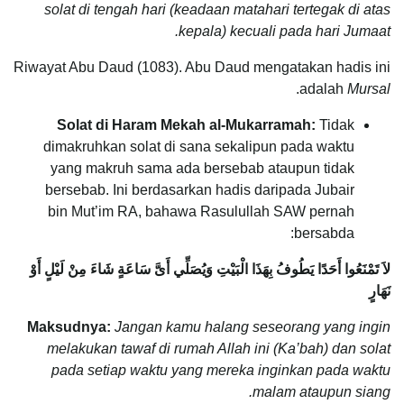
solat di tengah hari (keadaan matahari tertegak di atas
kepala) kecuali pada hari Jumaat.
Riwayat Abu Daud (1083). Abu Daud mengatakan hadis ini
.
adalah
Mursal
Solat di Haram Mekah al-Mukarramah:
Tidak
dimakruhkan solat di sana sekalipun pada waktu
yang makruh sama ada bersebab ataupun tidak
bersebab. Ini berdasarkan hadis daripada Jubair
bin Mut’im RA, bahawa Rasulullah SAW pernah
bersabda:
لاَ تَمْنَعُوا أَحَدًا يَطُوفُ بِهَذَا الْبَيْتِ وَيُصَلِّي أَىَّ سَاعَةٍ شَاءَ مِنْ لَيْلٍ أَوْ
نَهَارٍ
Maksudnya:
Jangan kamu halang seseorang yang ingin
melakukan tawaf di rumah Allah ini (Ka’bah) dan solat
pada setiap waktu yang mereka inginkan pada waktu
malam ataupun siang.