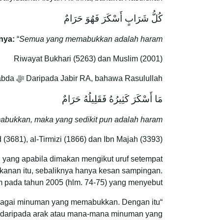
كُلُّ شَرَابٍ أَسْكَرَ فَهُوَ حَرَامٌ
nya:
“
Semua yang memabukkan adalah haram.
Riwayat Bukhari (5263) dan Muslim (2001)
Daripada Jabir RA, bahawa Rasulullah ﷻ bersabda:
مَا أَسْكَرَ كَثِيرُهُ فَقَلِيلُهُ حَرَامٌ
bukkan, maka yang sedikit pun adalah haram.
(3681), al-Tirmizi (1866) dan Ibn Majah (3393)
yang apabila dimakan mengikut uruf setempat
akanan itu, sebaliknya hanya kesan sampingan.
 pada tahun 2005 (hlm. 74-75) yang menyebut:
 sebagai minuman yang memabukkan. Dengan itu
t) daripada arak atau mana-mana minuman yang