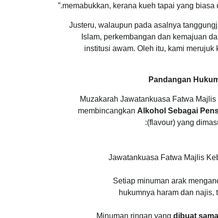
memabukkan, kerana kueh tapai yang biasa 
Justeru, walaupun pada asalnya tanggung
Islam, perkembangan dan kemajuan da
institusi awam. Oleh itu, kami meruj
Pandangan Hukum 
Muzakarah Jawatankuasa Fatwa Majlis 
membincangkan
Alkohol Sebagai Pen
(flavour) yang dima
Jawatankuasa Fatwa Majlis Keb
Setiap minuman arak mengand
hukumnya haram dan najis, t
Minuman ringan yang
dibuat sam