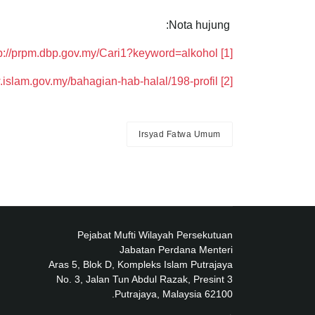
Nota hujung:
tp://prpm.dbp.gov.my/Cari1?keyword=alkohol
Rujuk
[1]
.islam.gov.my/bahagian-hab-halal/198-profil
[2]
Irsyad Fatwa Umum
Pejabat Mufti Wilayah Persekutuan
Jabatan Perdana Menteri
Aras 5, Blok D, Kompleks Islam Putrajaya
No. 3, Jalan Tun Abdul Razak, Presint 3
62100 Putrajaya, Malaysia.