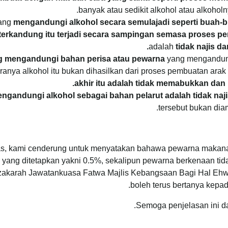
.
banyak atau sedikit alkohol atau alkohol
yang
mengandungi alkohol secara semulajadi seperti buah-bu
 terkandung itu terjadi secara sampingan semasa proses
adalah
tidak najis d
 mengandungi bahan perisa atau pewarna
yang mengandungi
ranya alkohol itu bukan dihasilkan dari proses pembuatan arak 
akhir itu adalah tidak memabukkan dan k
gandungi alkohol sebagai bahan pelarut adalah tidak naji
tersebut bukan dia
atas, kami cenderung untuk menyatakan bahawa pewarna maka
 yang ditetapkan yakni 0.5%, sekalipun pewarna berkenaan t
Muzakarah Jawatankuasa Fatwa Majlis Kebangsaan Bagi Hal Eh
boleh terus bertanya kepa
Semoga penjelasan ini 