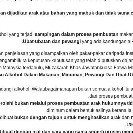
kan dijadikan arak atau bahan yang mabuk dan tidak sama 
ohol yang terjadi
sampingan dalam proses pembuatan
maka
.
Ubat-ubatan dan pewangi
yang ada kandungan al
 penjelasan yang disampaikan oleh pakar-pakar daripada Instit
mengambilkira keputusan-keputusan yang telah diputuskan dal
 Malaysia terdahulu, Muzakarah Khas Jawatankuasa Fatwa M
su Alkohol Dalam Makanan, Minuman, Pewangi Dan Ubat-U
ungi alkohol. Walaubagaimanapun bukan semua alkohol itu ada
dari proses pembuat
erolehi bukan melalui proses pembuatan arak hukumnya tida
diminum dalam bentuk aslinya kerana ia
/dibuat
bukan dengan tujuan untuk menghasilkan arak
dan
.
1%
dibuat dengan niat dan cara yang sama seperti proses mem