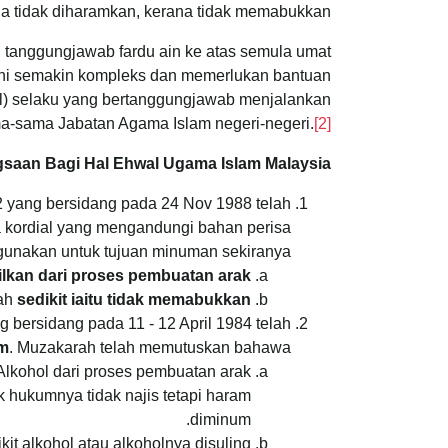
 tidak diharamkan, kerana tidak memabukkan.”
tanggungjawab fardu ain ke atas semula umat
ni semakin kompleks dan memerlukan bantuan
al) selaku yang bertanggungjawab menjalankan
ama-sama Jabatan Agama Islam negeri-negeri.
[2]
aan Bagi Hal Ehwal Ugama Islam Malaysia
 yang bersidang pada 24 Nov 1988 telah
 kordial yang mengandungi bahan perisa
igunakan untuk tujuan minuman sekiranya:
ilkan dari proses pembuatan arak
lah
sedikit iaitu tidak memabukkan.
bersidang pada 11 - 12 April 1984 telah
am
. Muzakarah telah memutuskan bahawa:
 Alkohol dari proses pembuatan arak
 hukumnya tidak najis tetapi haram
diminum.
t alkohol atau alkoholnya disuling