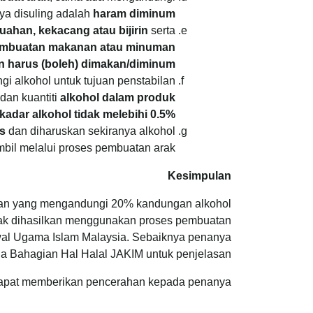
nya disuling adalah
haram diminum
ahan, kekacang atau bijirin
serta
 pembuatan makanan atau minuman
an harus (boleh) dimakan/diminum.
 alkohol untuk tujuan penstabilan
dan kuantiti
alkohol dalam produk
adar alkohol tidak melebihi 0.5%.
s
dan diharuskan sekiranya alkohol
mbil melalui proses pembuatan arak.
Kesimpulan
nan yang mengandungi 20% kandungan alkohol
idak dihasilkan menggunakan proses pembuatan
wal Ugama Islam Malaysia. Sebaiknya penanya
da Bahagian Hal Halal JAKIM untuk penjelasan.
dapat memberikan pencerahan kepada penanya.