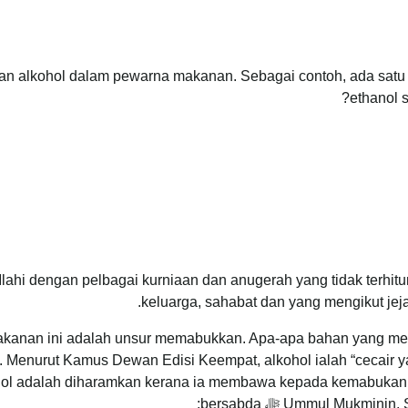
an alkohol dalam pewarna makanan. Sebagai contoh, ada sa
ethanol 
Ilahi dengan pelbagai kurniaan dan anugerah yang tidak terhit
makanan ini adalah unsur memabukkan. Apa-apa bahan yang m
hol. Menurut Kamus Dewan Edisi Keempat, alkohol ialah “cecai
ohol adalah diharamkan kerana ia membawa kepada kemabukan. D
Ummul Muk ﷻ bersabda: