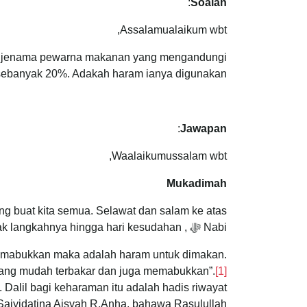
:
Soalan
Assalamualaikum wbt,
tu jenama pewarna makanan yang mengandungi
sebanyak 20%. Adakah haram ianya digunakan?
:
Jawapan
Waalaikumussalam wbt,
Mukadimah
ung buat kita semua. Selawat dan salam ke atas
Nabi ﷻ , keluarga, sahabat dan yang mengikut jejak langkahnya hingga hari kesudahan.
emabukkan maka adalah haram untuk dimakan.
r yang mudah terbakar dan juga memabukkan”.
[1]
alil bagi keharaman itu adalah hadis riwayat
minin, Saiyidatina Aisyah R.Anha, bahawa Rasulullah