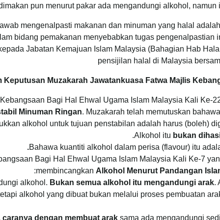
dimakan pun menurut pakar ada mengandungi alkohol, namun ia
jawab mengenalpasti makanan dan minuman yang halal adalah 
lam bidang pemakanan menyebabkan tugas pengenalpastian i
uk kepada Jabatan Kemajuan Islam Malaysia (Bahagian Hab Hal
pensijilan halal di Malaysia bers
Keputusan Muzakarah Jawatankuasa Fatwa Majlis Kebangs
Kebangsaan Bagi Hal Ehwal Ugama Islam Malaysia Kali Ke-22
stabil Minuman Ringan
. Muzakarah telah memutuskan bahawa
sukkan alkohol untuk tujuan penstabilan adalah harus (boleh) d
.
Alkohol itu
bukan dihas
Bahawa kuantiti alkohol dalam perisa (flavour) itu ada
angsaan Bagi Hal Ehwal Ugama Islam Malaysia Kali Ke-7 yang 
membincangkan
Alkohol Menurut Pandangan Isl
ungi alkohol.
Bukan semua alkohol itu mengandungi arak
.
etapi alkohol yang dibuat bukan melalui proses pembuatan arak
a caranya dengan membuat arak
sama ada mengandungi sediki