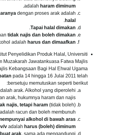
.
adalah
haram diminum
caranya
dengan proses arak adalah
.
halal
.
Tapai halal dimakan
nan
tidak najis dan boleh dimakan
kohol adalah
harus dan dimaafkan
ut Penyelidikan Produk Halal, Universiti
am Muzakarah Jawatankuasa Fatwa Majlis
ajlis Kebangsaan Bagi Hal Ehwal Ugama
batan
pada 14 hingga 16 Julai 2011 telah
bersetuju memutuskan seperti berikut:
lah arak. Alkohol yang diperolehi
an arak, hukumnya haram dan najis.
k najis, tetapi haram
(tidak boleh)
 adalah racun dan boleh membunuh.
mempunyai alkohol di bawah aras
v/v
adalah
harus (boleh) diminum
buat arak
, sama ada mengandungi