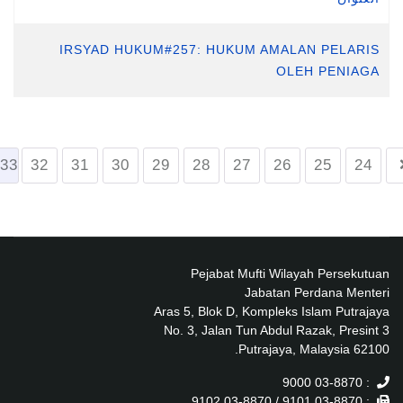
IRSYAD HUKUM#257: HUKUM AMALAN PELARIS
OLEH PENIAGA
33
32
31
30
29
28
27
26
25
24
Pejabat Mufti Wilayah Persekutuan
Jabatan Perdana Menteri
Aras 5, Blok D, Kompleks Islam Putrajaya
No. 3, Jalan Tun Abdul Razak, Presint 3
62100 Putrajaya, Malaysia.
: 03-8870 9000
: 03-8870 9101 / 03-8870 9102