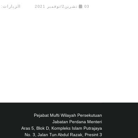
الزيارات: 16007
03 تشرين2/نوفمبر 2021
Pejabat Mufti Wilayah Persekutuan
Jabatan Perdana Menteri
Aras 5, Blok D, Kompleks Islam Putrajaya
No. 3, Jalan Tun Abdul Razak, Presint 3