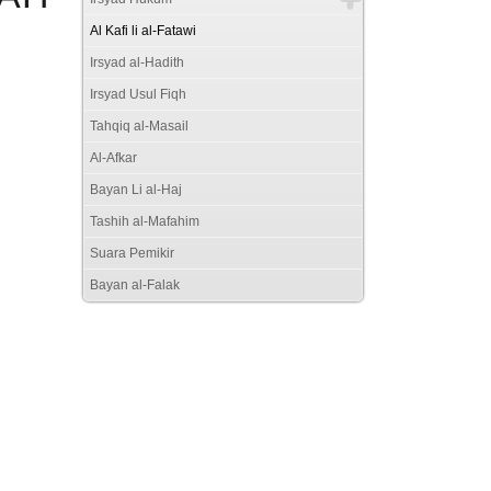
Al Kafi li al-Fatawi
Irsyad al-Hadith
Irsyad Usul Fiqh
Tahqiq al-Masail
Al-Afkar
Bayan Li al-Haj
Tashih al-Mafahim
Suara Pemikir
Bayan al-Falak