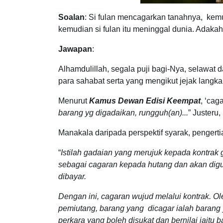
Soalan
: Si fulan mencagarkan tanahnya, kemu
kemudian si fulan itu meninggal dunia. Adakah t
Jawapan
:
Alhamdulillah, segala puji bagi-Nya, selawa
para sahabat serta yang mengikut jejak langk
Menurut
Kamus Dewan Edisi Keempat
, ‘cag
barang yg digadai­kan, rungguh(an)...
” Justeru
Manakala daripada perspektif syarak, pengert
“
Istilah gadaian yang merujuk kepada kontrak
sebagai cagaran kepada hutang dan akan digun
dibayar.
Dengan ini, cagaran wujud melalui kontrak. Ol
pemiutang, barang yang dicagar ialah barang
perkara yang boleh disukat dan bernilai iaitu b