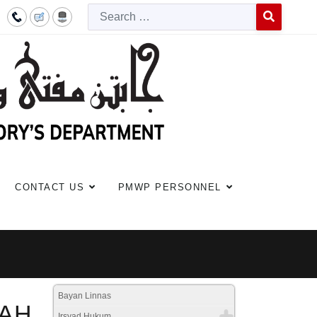
Searc
Type 2 or more c
CONTACT US
PMWP PERSONNEL
Bayan Linnas
NAH
Irsyad Hukum