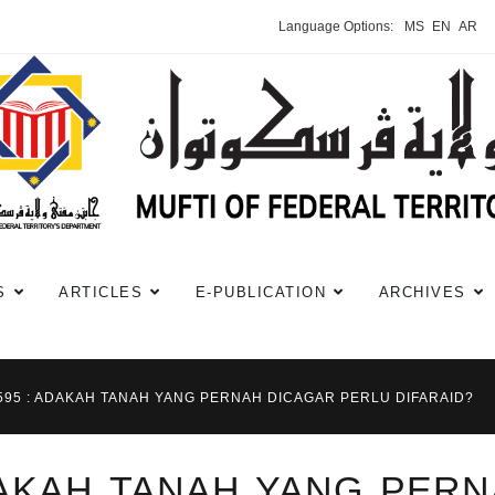
Language Options:
MS
EN
AR
S
ARTICLES
E-PUBLICATION
ARCHIVES
#595 : ADAKAH TANAH YANG PERNAH DICAGAR PERLU DIFARAID?
ADAKAH TANAH YANG PER