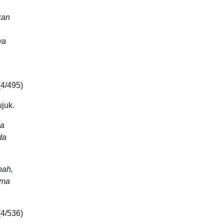
kan
ya
4/495)
juk.
ma
da
bah,
ama
4/536)