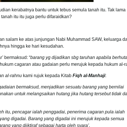
dian kerabatnya bantu untuk tebus semula tanah itu. Tak lama
anah itu itu juga perlu difaraidkan?
t dan salam ke atas junjungan Nabi Muhammad SAW, keluarga d
ahnya hingga ke hari kesudahan.
ar’ bermaksud: “
barang yg dijadikan sbg taruhan apabila berhut
, hukum cagaran atau gadaian perlu merujuk kepada hukum al-r
ian
al-rahnu
kami rujuk kepada Kitab
Fiqh al-Manhaji
:
 gadaian bermaksud, menjadikan sesuatu barang yang bernilai
akan untuk melangsaikan hutang jika hutang tersebut tidak d
eh itu, pencagar ialah penggadai, penerima cagaran pula ialah
 yang digadai. Barang yang digadai ini merujuk kepada semua
arang yang diiktiraf sebagai harta oleh syara’.