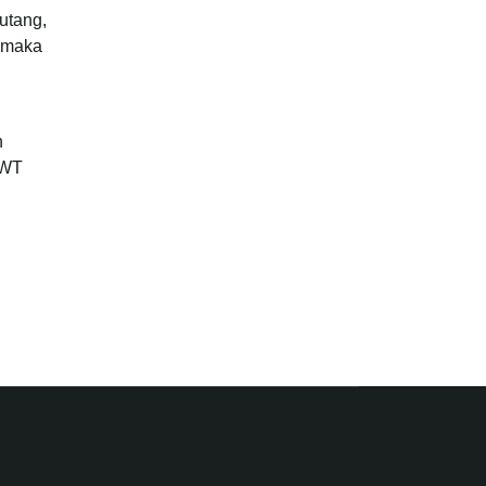
utang,
, maka
n
SWT