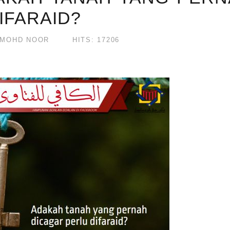
IFARAID?
 MOHD NOOR
HITS: 17206