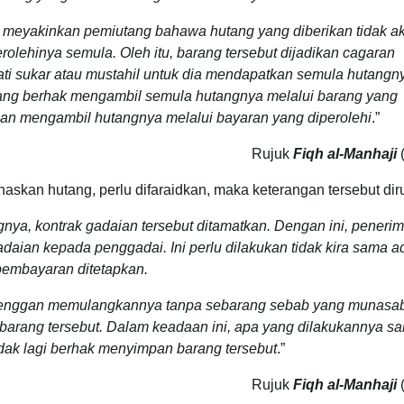
 meyakinkan pemiutang bahawa hutang yang diberikan tidak a
olehinya semula. Oleh itu, barang tersebut dijadikan cagaran
i sukar atau mustahil untuk dia mendapatkan semula hutangn
tang berhak mengambil semula hutangnya melalui barang yang
ian mengambil hutangnya melalui bayaran yang diperolehi
.”
Rujuk
Fiqh al-Manhaji
(
skan hutang, perlu difaraidkan, maka keterangan tersebut diru
ya, kontrak gadaian tersebut ditamatkan. Dengan ini, peneri
aian kepada penggadai. Ini perlu dilakukan tidak kira sama a
pembayaran ditetapkan.
au enggan memulangkannya tanpa sebarang sebab yang munasa
barang tersebut. Dalam keadaan ini, apa yang dilakukannya s
idak lagi berhak menyimpan barang tersebut
.”
Rujuk
Fiqh al-Manhaji
(