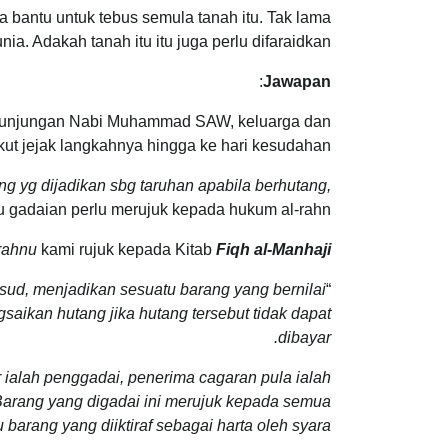
 bantu untuk tebus semula tanah itu. Tak lama
ia. Adakah tanah itu itu juga perlu difaraidkan?
:
Jawapan
as junjungan Nabi Muhammad SAW, keluarga dan
ut jejak langkahnya hingga ke hari kesudahan.
ng yg dijadikan sbg taruhan apabila berhutang,
u gadaian perlu merujuk kepada hukum al-rahn.
-rahnu
kami rujuk kepada Kitab
Fiqh al-Manhaji
sud, menjadikan sesuatu barang yang bernilai
“
aikan hutang jika hutang tersebut tidak dapat
dibayar.
r ialah penggadai, penerima cagaran pula ialah
Barang yang digadai ini merujuk kepada semua
 barang yang diiktiraf sebagai harta oleh syara’.