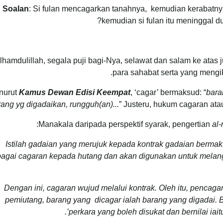
Soalan
: Si fulan mencagarkan tanahnya, kemudian kerabatnya
kemudian si fulan itu meninggal dun
lhamdulillah, segala puji bagi-Nya, selawat dan salam ke at
para sahabat serta yang mengik
nurut
Kamus Dewan Edisi Keempat
, ‘cagar’ bermaksud: “
bara
ang yg digadai­kan, rungguh(an)...
” Justeru, hukum cagaran ata
:
Manakala daripada perspektif syarak, pengertian
al
Istilah gadaian yang merujuk kepada kontrak gadaian bermak
agai cagaran kepada hutang dan akan digunakan untuk melangs
Dengan ini, cagaran wujud melalui kontrak. Oleh itu, pencaga
pemiutang, barang yang dicagar ialah barang yang digadai. 
perkara yang boleh disukat dan bernilai iaitu