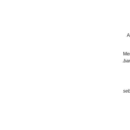
A
Me
bar
seb