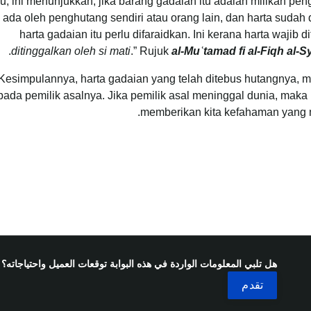
ru, ini menunjukkan, jika barang gadaian itu adalah milikan pe
ada oleh penghutang sendiri atau orang lain, dan harta sudah 
harta gadaian itu perlu difaraidkan. Ini kerana harta wajib di
ditinggalkan oleh si mati
.” Rujuk
al-Muʿtamad fi al-Fiqh al-S
Kesimpulannya, harta gadaian yang telah ditebus hutangnya, me
pada pemilik asalnya. Jika pemilik asal meninggal dunia, mak
memberikan kita kefahaman yang 
هل تلبي المعلومات الواردة في هذه البوابة توقعات العميل واحتياجاته؟