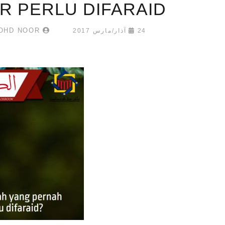
R PERLU DIFARAID?
UMAR MUKHTAR MOHD NOOR
24 آذار/مارس 2017