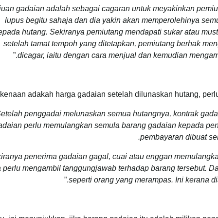
juan gadaian adalah sebagai cagaran untuk meyakinkan pemiu
lupus begitu sahaja dan dia yakin akan memperolehinya semul
epada hutang. Sekiranya pemiutang mendapati sukar atau mus
setelah tamat tempoh yang ditetapkan, pemiutang berhak me
.”
dicagar, iaitu dengan cara menjual dan kemudian mengam
kenaan adakah harga gadaian setelah dilunaskan hutang, perlu 
Setelah penggadai melunaskan semua hutangnya, kontrak gadai
adaian perlu memulangkan semula barang gadaian kepada pengga
pembayaran dibuat seb
iranya penerima gadaian gagal, cuai atau enggan memulangk
a perlu mengambil tanggungjawab terhadap barang tersebut. D
.”
seperti orang yang merampas. Ini kerana d