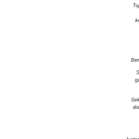
Tu
k
Ber
“
g
Sek
di