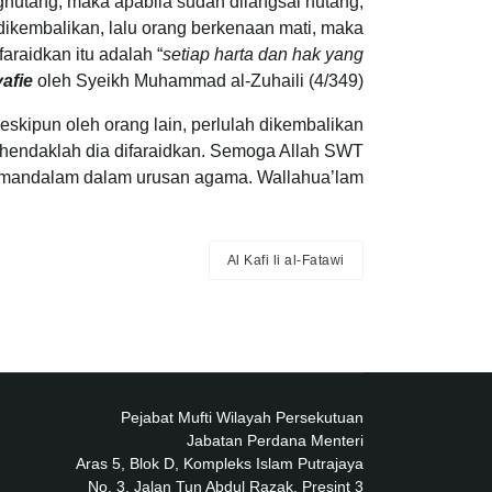
nghutang, maka apabila sudah dilangsai hutang,
dikembalikan, lalu orang berkenaan mati, maka
faraidkan itu adalah “
setiap harta dan hak yang
yafie
oleh Syeikh Muhammad al-Zuhaili (4/349).
skipun oleh orang lain, perlulah dikembalikan
a hendaklah dia difaraidkan. Semoga Allah SWT
mandalam dalam urusan agama. Wallahua’lam.
Al Kafi li al-Fatawi
Pejabat Mufti Wilayah Persekutuan
Jabatan Perdana Menteri
Aras 5, Blok D, Kompleks Islam Putrajaya
No. 3, Jalan Tun Abdul Razak, Presint 3