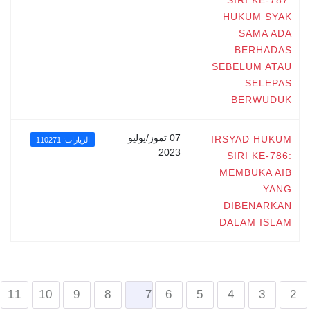
HUKUM SYAK
SAMA ADA
BERHADAS
SEBELUM ATAU
SELEPAS
BERWUDUK
07 تموز/يوليو
IRSYAD HUKUM
الزيارات: 110271
2023
SIRI KE-786:
MEMBUKA AIB
YANG
DIBENARKAN
DALAM ISLAM
11
10
9
8
7
6
5
4
3
2