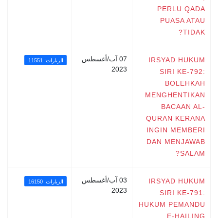
PERLU QADA
PUASA ATAU
TIDAK?
07 آب/أغسطس
IRSYAD HUKUM
الزيارات: 11551
2023
SIRI KE-792:
BOLEHKAH
MENGHENTIKAN
BACAAN AL-
QURAN KERANA
INGIN MEMBERI
DAN MENJAWAB
SALAM?
03 آب/أغسطس
IRSYAD HUKUM
الزيارات: 16150
2023
SIRI KE-791:
HUKUM PEMANDU
E-HAILING