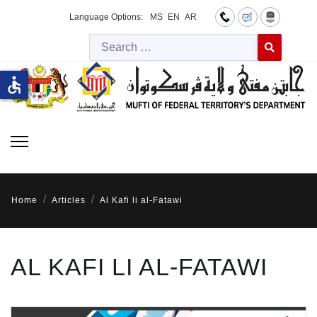
Language Options:
MS
EN
AR
Searc
Type 2 or more 
accessible
Home
Articles
Al Kafi li al-Fatawi
AL KAFI LI AL-FATAWI