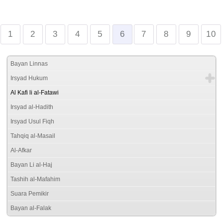
1
2
3
4
5
6
7
8
9
10
Bayan Linnas
Irsyad Hukum
Al Kafi li al-Fatawi
Irsyad al-Hadith
Irsyad Usul Fiqh
Tahqiq al-Masail
Al-Afkar
Bayan Li al-Haj
Tashih al-Mafahim
Suara Pemikir
Bayan al-Falak